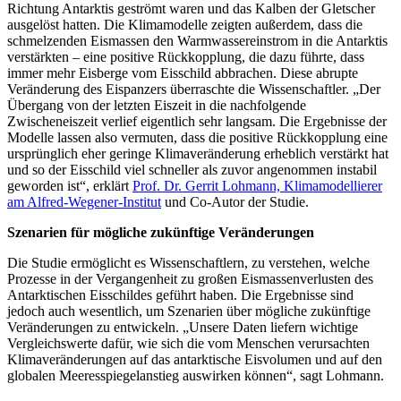
Richtung Antarktis geströmt waren und das Kalben der Gletscher
ausgelöst hatten. Die Klimamodelle zeigten außerdem, dass die
schmelzenden Eismassen den Warmwassereinstrom in die Antarktis
verstärkten – eine positive Rückkopplung, die dazu führte, dass
immer mehr Eisberge vom Eisschild abbrachen. Diese abrupte
Veränderung des Eispanzers überraschte die Wissenschaftler. „Der
Übergang von der letzten Eiszeit in die nachfolgende
Zwischeneiszeit verlief eigentlich sehr langsam. Die Ergebnisse der
Modelle lassen also vermuten, dass die positive Rückkopplung eine
ursprünglich eher geringe Klimaveränderung erheblich verstärkt hat
und so der Eisschild viel schneller als zuvor angenommen instabil
geworden ist“, erklärt
Prof. Dr. Gerrit Lohmann, Klimamodellierer
am Alfred-Wegener-Institut
und Co-Autor der Studie.
Szenarien für mögliche zukünftige Veränderungen
Die Studie ermöglicht es Wissenschaftlern, zu verstehen, welche
Prozesse in der Vergangenheit zu großen Eismassenverlusten des
Antarktischen Eisschildes geführt haben. Die Ergebnisse sind
jedoch auch wesentlich, um Szenarien über mögliche zukünftige
Veränderungen zu entwickeln. „Unsere Daten liefern wichtige
Vergleichswerte dafür, wie sich die vom Menschen verursachten
Klimaveränderungen auf das antarktische Eisvolumen und auf den
globalen Meeresspiegelanstieg auswirken können“, sagt Lohmann.