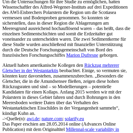
Um die Untersuchungen für ihre Studie zu ermöglichen, hatten
Wissenschaftler des Alfred-Wegener-Instituts auf drei Expeditionen
des AWI-Eisbrechers Polarstern die Region um die Scotiasea
vermessen und Bodenproben genommen. So konnten sie
sicherstellen, dass in dieser Region die Ablagerungen am
Meeresgrund ausreichend hochauflösend waren – das heißt, dass die
einzelnen Sedimentschichten und somit die Erdzeitalter gut
voneinander zu unterscheiden waren. Die zwei Sedimentkerne für
diese Studie wurden anschließend mit finanzieller Unterstützung
durch die Deutsche Forschungsgemeinschaft von Bord des
französischen Forschungsschiffes
Marion Dufresne
geborgen.
Aktuell haben amerikanische Kollegen den
Rückzug mehrerer
Gletscher in der Westantarktis
beobachtet. Einige, so vermuten sie,
könnten kurz davorstehen, zusammenzubrechen. „Besonders die
Gletscher, die in die Amundsensee fließen, zeigen diese hohen
Rückzugsraten und sind – so Modellierungen – potentielle
Kandidaten für einen Kollaps. Anfang 2015 werden wir mit der
Polarstern in dieses Gebiet fahren und durch Bohrungen in den
Meeresboden weitere Daten über das Verhalten des
Westantarktischen Eisschildes in der Vergangenheit sammeln“,
kündigt Kuhn an.
->Quelle(n):
awi.de
;
nature.com
;
solarify.eu
Das Paper erschien am 28.05.2014 online (Advances Online
Publication) mit dem Originaltitel
Millennal-scale variability in