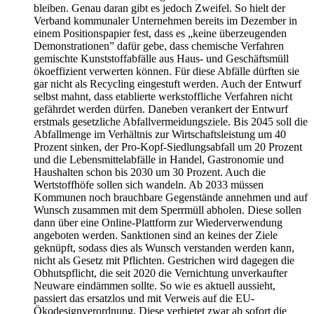
bleiben. Genau daran gibt es jedoch Zweifel. So hielt der
Verband kommunaler Unternehmen bereits im Dezember in
einem Positionspapier fest, dass es „keine überzeugenden
Demonstrationen” dafür gebe, dass chemische Verfahren
gemischte Kunststoffabfälle aus Haus- und Geschäftsmüll
ökoeffizient verwerten können. Für diese Abfälle dürften sie
gar nicht als Recycling eingestuft werden. Auch der Entwurf
selbst mahnt, dass etablierte werkstoffliche Verfahren nicht
gefährdet werden dürfen. Daneben verankert der Entwurf
erstmals gesetzliche Abfallvermeidungsziele. Bis 2045 soll die
Abfallmenge im Verhältnis zur Wirtschaftsleistung um 40
Prozent sinken, der Pro-Kopf-Siedlungsabfall um 20 Prozent
und die Lebensmittelabfälle in Handel, Gastronomie und
Haushalten schon bis 2030 um 30 Prozent. Auch die
Wertstoffhöfe sollen sich wandeln. Ab 2033 müssen
Kommunen noch brauchbare Gegenstände annehmen und auf
Wunsch zusammen mit dem Sperrmüll abholen. Diese sollen
dann über eine Online-Plattform zur Wiederverwendung
angeboten werden. Sanktionen sind an keines der Ziele
geknüpft, sodass dies als Wunsch verstanden werden kann,
nicht als Gesetz mit Pflichten. Gestrichen wird dagegen die
Obhutspflicht, die seit 2020 die Vernichtung unverkaufter
Neuware eindämmen sollte. So wie es aktuell aussieht,
passiert das ersatzlos und mit Verweis auf die EU-
Ökodesignverordnung. Diese verbietet zwar ab sofort die