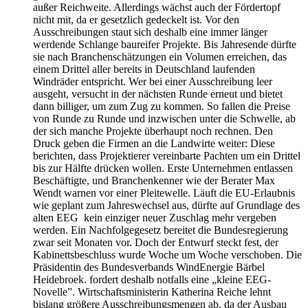
außer Reichweite. Allerdings wächst auch der Fördertopf
nicht mit, da er gesetzlich gedeckelt ist. Vor den
Ausschreibungen staut sich deshalb eine immer länger
werdende Schlange baureifer Projekte. Bis Jahresende dürfte
sie nach Branchenschätzungen ein Volumen erreichen, das
einem Drittel aller bereits in Deutschland laufenden
Windräder entspricht. Wer bei einer Ausschreibung leer
ausgeht, versucht in der nächsten Runde erneut und bietet
dann billiger, um zum Zug zu kommen. So fallen die Preise
von Runde zu Runde und inzwischen unter die Schwelle, ab
der sich manche Projekte überhaupt noch rechnen. Den
Druck geben die Firmen an die Landwirte weiter: Diese
berichten, dass Projektierer vereinbarte Pachten um ein Drittel
bis zur Hälfte drücken wollen. Erste Unternehmen entlassen
Beschäftigte, und Branchenkenner wie der Berater Max
Wendt warnen vor einer Pleitewelle. Läuft die EU-Erlaubnis
wie geplant zum Jahreswechsel aus, dürfte auf Grundlage des
alten EEG kein einziger neuer Zuschlag mehr vergeben
werden. Ein Nachfolgegesetz bereitet die Bundesregierung
zwar seit Monaten vor. Doch der Entwurf steckt fest, der
Kabinettsbeschluss wurde Woche um Woche verschoben. Die
Präsidentin des Bundesverbands WindEnergie Bärbel
Heidebroek. fordert deshalb notfalls eine „kleine EEG-
Novelle”. Wirtschaftsministerin Katherina Reiche lehnt
bislang größere Ausschreibungsmengen ab, da der Ausbau