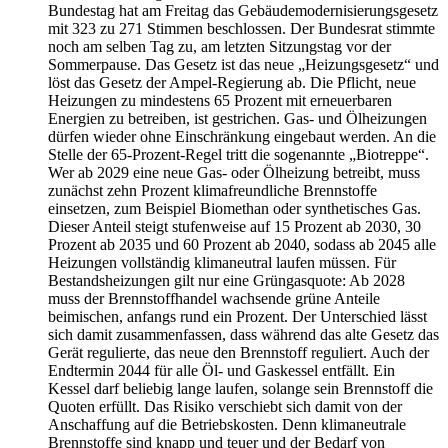
Bundestag hat am Freitag das Gebäudemodernisierungsgesetz
mit 323 zu 271 Stimmen beschlossen. Der Bundesrat stimmte
noch am selben Tag zu, am letzten Sitzungstag vor der
Sommerpause. Das Gesetz ist das neue „Heizungsgesetz“ und
löst das Gesetz der Ampel-Regierung ab. Die Pflicht, neue
Heizungen zu mindestens 65 Prozent mit erneuerbaren
Energien zu betreiben, ist gestrichen. Gas- und Ölheizungen
dürfen wieder ohne Einschränkung eingebaut werden. An die
Stelle der 65-Prozent-Regel tritt die sogenannte „Biotreppe“.
Wer ab 2029 eine neue Gas- oder Ölheizung betreibt, muss
zunächst zehn Prozent klimafreundliche Brennstoffe
einsetzen, zum Beispiel Biomethan oder synthetisches Gas.
Dieser Anteil steigt stufenweise auf 15 Prozent ab 2030, 30
Prozent ab 2035 und 60 Prozent ab 2040, sodass ab 2045 alle
Heizungen vollständig klimaneutral laufen müssen. Für
Bestandsheizungen gilt nur eine Grüngasquote: Ab 2028
muss der Brennstoffhandel wachsende grüne Anteile
beimischen, anfangs rund ein Prozent. Der Unterschied lässt
sich damit zusammenfassen, dass während das alte Gesetz das
Gerät regulierte, das neue den Brennstoff reguliert. Auch der
Endtermin 2044 für alle Öl- und Gaskessel entfällt. Ein
Kessel darf beliebig lange laufen, solange sein Brennstoff die
Quoten erfüllt. Das Risiko verschiebt sich damit von der
Anschaffung auf die Betriebskosten. Denn klimaneutrale
Brennstoffe sind knapp und teuer und der Bedarf von