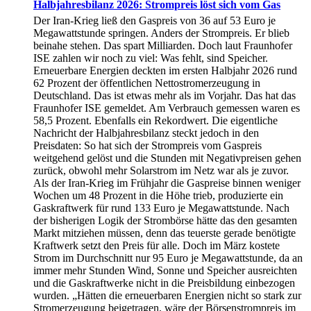
Halbjahresbilanz 2026: Strompreis löst sich vom Gas
Der Iran-Krieg ließ den Gaspreis von 36 auf 53 Euro je
Megawattstunde springen. Anders der Strompreis. Er blieb
beinahe stehen. Das spart Milliarden. Doch laut Fraunhofer
ISE zahlen wir noch zu viel: Was fehlt, sind Speicher.
Erneuerbare Energien deckten im ersten Halbjahr 2026 rund
62 Prozent der öffentlichen Nettostromerzeugung in
Deutschland. Das ist etwas mehr als im Vorjahr. Das hat das
Fraunhofer ISE gemeldet. Am Verbrauch gemessen waren es
58,5 Prozent. Ebenfalls ein Rekordwert. Die eigentliche
Nachricht der Halbjahresbilanz steckt jedoch in den
Preisdaten: So hat sich der Strompreis vom Gaspreis
weitgehend gelöst und die Stunden mit Negativpreisen gehen
zurück, obwohl mehr Solarstrom im Netz war als je zuvor.
Als der Iran-Krieg im Frühjahr die Gaspreise binnen weniger
Wochen um 48 Prozent in die Höhe trieb, produzierte ein
Gaskraftwerk für rund 133 Euro je Megawattstunde. Nach
der bisherigen Logik der Strombörse hätte das den gesamten
Markt mitziehen müssen, denn das teuerste gerade benötigte
Kraftwerk setzt den Preis für alle. Doch im März kostete
Strom im Durchschnitt nur 95 Euro je Megawattstunde, da an
immer mehr Stunden Wind, Sonne und Speicher ausreichten
und die Gaskraftwerke nicht in die Preisbildung einbezogen
wurden. „Hätten die erneuerbaren Energien nicht so stark zur
Stromerzeugung beigetragen, wäre der Börsenstrompreis im