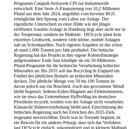
Programm Catapult-Netzwerk CPI zur Industriereife
entwickelt. Eine Serie-A-Finanzierung von 10,2 Millionen
Pfund aus dem Jahr 2024, angeführt vom Investor BGF,
ermöglichte den Sprung vom Labor zur Anlage. Der
eigentliche Unterschied zu einer Hütte wie der jüngst
eröffneten Aurubis-Anlage in Hamburg liegt aber nicht nur in
der Temperatur, sondern im Maßstab: DEScycle plant kein
einzelnes Großwerk, sondern viele kleine, mobile Anlagen
nah an Schrottquellen. Nach eigenen Angaben ist das schon
ab rund 1.000 Tonnen pro Jahr profitabel. Die britische
Regierung hat das Projekt in ihre eigene Rohstoffstrategie
aufgenommen: Ende Juni kündigte sie ein 50-Millionen-
Pfund-Programm für die heimische Verarbeitung kritischer
Mineralien an. Bis 2035 soll das Recycling in England ein
Fünftel des jährlichen Bedarfs an kritischen Mineralien
decken. Die jährliche Menge von 50 bis 100 Tonnen ist
davon jedoch nur ein Bruchteil. Auch das gewonnene Metall
bleibt begrenzt. Seltene-Erden-Magnete aus Elektromotoren,
wie sie etwa das Unternehmen HyProMag im deutschen
Pforzheim recycelt, werden von der Anlage nicht verarbeitet.
Klassische Hüttenverarbeitung bleibt nach Einschätzung der
britischen Regierung auch bei Erreichen des 2035-Ziels
insgesamt unverzichtbar. Doch was in Teesside beginnt, ist
ein Beweis für ein anderes Prinzip: dass sich das Verfahren
laut DEScycle einfach, unkompliziert und in kleinem Maßstab