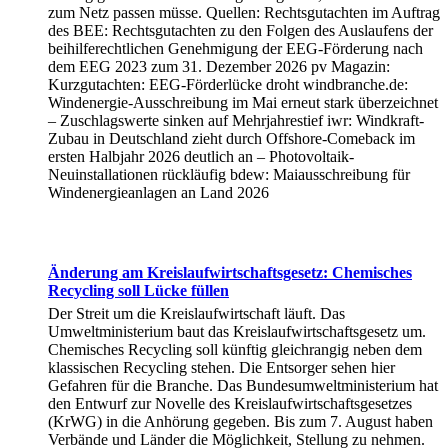
zum Netz passen müsse. Quellen: Rechtsgutachten im Auftrag
des BEE: Rechtsgutachten zu den Folgen des Auslaufens der
beihilferechtlichen Genehmigung der EEG-Förderung nach
dem EEG 2023 zum 31. Dezember 2026 pv Magazin:
Kurzgutachten: EEG-Förderlücke droht windbranche.de:
Windenergie-Ausschreibung im Mai erneut stark überzeichnet
– Zuschlagswerte sinken auf Mehrjahrestief iwr: Windkraft-
Zubau in Deutschland zieht durch Offshore-Comeback im
ersten Halbjahr 2026 deutlich an – Photovoltaik-
Neuinstallationen rückläufig bdew: Maiausschreibung für
Windenergieanlagen an Land 2026
Änderung am Kreislaufwirtschaftsgesetz: Chemisches
Recycling soll Lücke füllen
Der Streit um die Kreislaufwirtschaft läuft. Das
Umweltministerium baut das Kreislaufwirtschaftsgesetz um.
Chemisches Recycling soll künftig gleichrangig neben dem
klassischen Recycling stehen. Die Entsorger sehen hier
Gefahren für die Branche. Das Bundesumweltministerium hat
den Entwurf zur Novelle des Kreislaufwirtschaftsgesetzes
(KrWG) in die Anhörung gegeben. Bis zum 7. August haben
Verbände und Länder die Möglichkeit, Stellung zu nehmen.