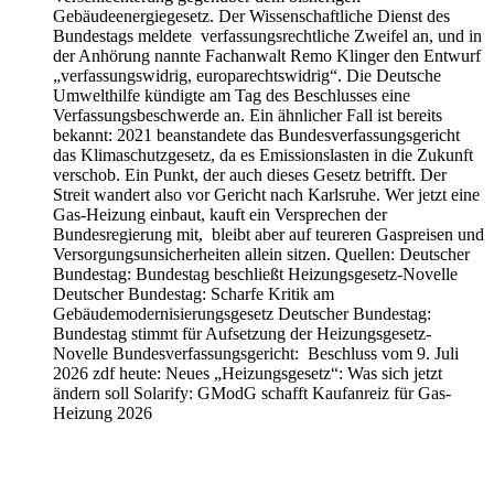
Gebäudeenergiegesetz. Der Wissenschaftliche Dienst des
Bundestags meldete verfassungsrechtliche Zweifel an, und in
der Anhörung nannte Fachanwalt Remo Klinger den Entwurf
„verfassungswidrig, europarechtswidrig“. Die Deutsche
Umwelthilfe kündigte am Tag des Beschlusses eine
Verfassungsbeschwerde an. Ein ähnlicher Fall ist bereits
bekannt: 2021 beanstandete das Bundesverfassungsgericht
das Klimaschutzgesetz, da es Emissionslasten in die Zukunft
verschob. Ein Punkt, der auch dieses Gesetz betrifft. Der
Streit wandert also vor Gericht nach Karlsruhe. Wer jetzt eine
Gas-Heizung einbaut, kauft ein Versprechen der
Bundesregierung mit, bleibt aber auf teureren Gaspreisen und
Versorgungsunsicherheiten allein sitzen. Quellen: Deutscher
Bundestag: Bundestag beschließt Heizungsgesetz-Novelle
Deutscher Bundestag: Scharfe Kritik am
Gebäudemodernisierungsgesetz Deutscher Bundestag:
Bundestag stimmt für Aufsetzung der Heizungsgesetz-
Novelle Bundesverfassungsgericht: Beschluss vom 9. Juli
2026 zdf heute: Neues „Heizungsgesetz“: Was sich jetzt
ändern soll Solarify: GModG schafft Kaufanreiz für Gas-
Heizung 2026