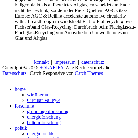
billiger bleibt als aufbereitetes Altglas, entscheidet am Ende
nicht die Technik, sondern der Preis. Quellen: AGC Glass
Europe: AGC & Reiling accelerate automotive circularity
with a breakthrough in windshield Flat-to-Flat recycling bvse
Fachverband Glas-Recycling: Durchbruch beim Flachglas-zu-
Flachglas-Recycling von Autoscheiben Umweltbundesamt:
Glas und Altglas
kontakt
|
impressum
|
datenschutz
Copyright © 2026
SOLARIFY
. Alle Rechte vorbehalten.
Datenschutz
| Catch Responsive von
Catch Themes
Nach
oben
home
scrollen
wir über uns
Circular Valley®
forschung
grundlagenforschung
energieforschung
batterieforschung
politik
energiepolitik