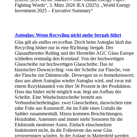
Fighting Words“, 3. März 2026 IEA (2025): „World Energy
Investment 2025 – Executive Summary“
Autoglas: Wenn Recycling nicht mehr bergab führt
Glas gilt als endlos recycelbar. Doch beim Autoglas läuft das
Recycling bisher nur in eine Richtung: bergab. Der
Glasaufbereiter Reiling und der Hersteller AGC Glass Europe
schließen erstmalig den Kreislauf. Von der hochwertigen
Glasscheibe zur hochwertigen Glasscheibe. Das ist
klassisches Downcycling: von der Scheibe zur Flasche, von
der Flasche zur Dämmwolle. Deswegen ist es bemerkenswert,
dass aus altem Autoglas wieder Autoglas wird, und zwar mit
einem Rezyklatanteil von über 56 Prozent in der Produktion.
Dass das bisher nicht möglich war, liegt am Aufbau der
Scheibe. Eine Windschutzscheibe besteht aus
Verbundsicherheitsglas: zwei Glasscheiben, dazwischen eine
zähe Folie aus Kunststoff, die im Falle eines Unfalls die
Splitter zusammenhält. Hinzu kommen Beschichtungen,
Heizdrähte, Antennen und immer mehr Sensoren für die
Elektronik moderner Autos. Einfach einschmelzen
funktioniert nicht, da die Folienreste das neue Glas
verunreinigen würden. In der Anlage in Marienfeld werden