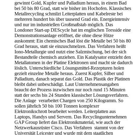
gewinnt Gold, Kupfer und Palladium heraus, in einem Bad
bei 50 bis 80 Grad, statt wie bisher im Hochofen. Klassisches
Metallrecycling schmilzt Leiterplatten und Kabelreste bei
mehreren hundert bis über tausend Grad ein. Energieintensiv
und nur im industriellen Großmaßstab möglich. Das
Londoner Start-up DEScycle hat im englischen Teesside eine
Demonstrationsanlage eröffnet, die ohne diese Hitze
auskommt: Ein chemisches Bad löst die Metalle bei 50 bis 80
Grad heraus, statt sie einzuschmelzen. Das Verfahren heißt
Iono-Metallurgie und nutzt eine Salzmischung, bei der sich
Bestandteile chemisch anziehen. Ein Katalysator entzieht den
Metallatomen in der Platine Elektronen und macht sie dadurch
löslich. Unterschiedliche Lösungsmittel-Rezepturen holen
gezielt einzelne Metalle heraus. Zuerst Kupfer, Silber und
Palladium, danach separat das Gold. Das Plastik der Platinen
bleibt dabei unbeschädigt. Laut Unternehmensangaben
braucht der Prozess inzwischen nur noch rund 15 Minuten
statt der sechs bis 24 Stunden klassischer Lösungsverfahren.
Die Anlage verarbeitet Chargen von 250 Kilogramm. So
sollen jährlich 50 bis 100 Tonnen komplexer
Elektronikschrott bearbeitet werden. Leiterplatten aus
Laptops, Handys und Servern. Das Recyclingunternehmen
GAP Group liefert das Elektronikmaterial, wie auch der
Netzwerkausrüster Cisco. Das Verfahren stammt von der
Universität Leicester und wurde mit dem staatlichen