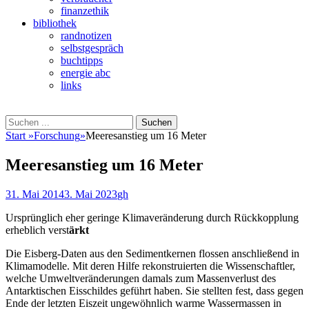
finanzethik
bibliothek
randnotizen
selbstgespräch
buchtipps
energie abc
links
Suchen
Suchen
nach:
Start
»
Forschung
»
Meeresanstieg um 16 Meter
Meeresanstieg um 16 Meter
Veröffentlicht
Autor
31. Mai 2014
3. Mai 2023
gh
am
Ursprünglich eher geringe Klimaveränderung durch Rückkopplung
erheblich verst
ärkt
Die Eisberg-Daten aus den Sedimentkernen flossen anschließend in
Klimamodelle. Mit deren Hilfe rekonstruierten die Wissenschaftler,
welche Umweltveränderungen damals zum Massenverlust des
Antarktischen Eisschildes geführt haben. Sie stellten fest, dass gegen
Ende der letzten Eiszeit ungewöhnlich warme Wassermassen in