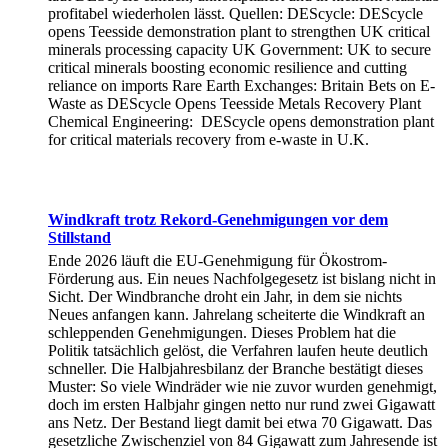
profitabel wiederholen lässt. Quellen: DEScycle: DEScycle
opens Teesside demonstration plant to strengthen UK critical
minerals processing capacity UK Government: UK to secure
critical minerals boosting economic resilience and cutting
reliance on imports Rare Earth Exchanges: Britain Bets on E-
Waste as DEScycle Opens Teesside Metals Recovery Plant
Chemical Engineering: DEScycle opens demonstration plant
for critical materials recovery from e-waste in U.K.
Windkraft trotz Rekord-Genehmigungen vor dem
Stillstand
Ende 2026 läuft die EU-Genehmigung für Ökostrom-
Förderung aus. Ein neues Nachfolgegesetz ist bislang nicht in
Sicht. Der Windbranche droht ein Jahr, in dem sie nichts
Neues anfangen kann. Jahrelang scheiterte die Windkraft an
schleppenden Genehmigungen. Dieses Problem hat die
Politik tatsächlich gelöst, die Verfahren laufen heute deutlich
schneller. Die Halbjahresbilanz der Branche bestätigt dieses
Muster: So viele Windräder wie nie zuvor wurden genehmigt,
doch im ersten Halbjahr gingen netto nur rund zwei Gigawatt
ans Netz. Der Bestand liegt damit bei etwa 70 Gigawatt. Das
gesetzliche Zwischenziel von 84 Gigawatt zum Jahresende ist