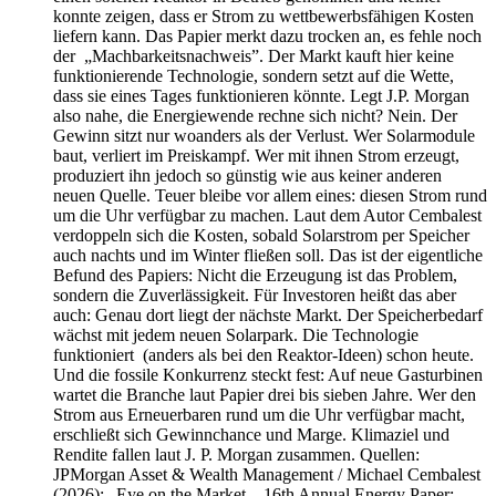
konnte zeigen, dass er Strom zu wettbewerbsfähigen Kosten
liefern kann. Das Papier merkt dazu trocken an, es fehle noch
der „Machbarkeitsnachweis”. Der Markt kauft hier keine
funktionierende Technologie, sondern setzt auf die Wette,
dass sie eines Tages funktionieren könnte. Legt J.P. Morgan
also nahe, die Energiewende rechne sich nicht? Nein. Der
Gewinn sitzt nur woanders als der Verlust. Wer Solarmodule
baut, verliert im Preiskampf. Wer mit ihnen Strom erzeugt,
produziert ihn jedoch so günstig wie aus keiner anderen
neuen Quelle. Teuer bleibe vor allem eines: diesen Strom rund
um die Uhr verfügbar zu machen. Laut dem Autor Cembalest
verdoppeln sich die Kosten, sobald Solarstrom per Speicher
auch nachts und im Winter fließen soll. Das ist der eigentliche
Befund des Papiers: Nicht die Erzeugung ist das Problem,
sondern die Zuverlässigkeit. Für Investoren heißt das aber
auch: Genau dort liegt der nächste Markt. Der Speicherbedarf
wächst mit jedem neuen Solarpark. Die Technologie
funktioniert (anders als bei den Reaktor-Ideen) schon heute.
Und die fossile Konkurrenz steckt fest: Auf neue Gasturbinen
wartet die Branche laut Papier drei bis sieben Jahre. Wer den
Strom aus Erneuerbaren rund um die Uhr verfügbar macht,
erschließt sich Gewinnchance und Marge. Klimaziel und
Rendite fallen laut J. P. Morgan zusammen. Quellen:
JPMorgan Asset & Wealth Management / Michael Cembalest
(2026): „Eye on the Market – 16th Annual Energy Paper: