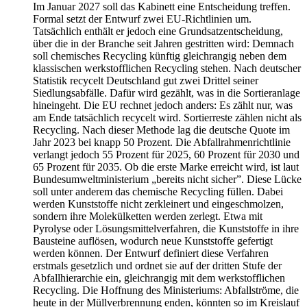
Im Januar 2027 soll das Kabinett eine Entscheidung treffen.
Formal setzt der Entwurf zwei EU-Richtlinien um.
Tatsächlich enthält er jedoch eine Grundsatzentscheidung,
über die in der Branche seit Jahren gestritten wird: Demnach
soll chemisches Recycling künftig gleichrangig neben dem
klassischen werkstofflichen Recycling stehen. Nach deutscher
Statistik recycelt Deutschland gut zwei Drittel seiner
Siedlungsabfälle. Dafür wird gezählt, was in die Sortieranlage
hineingeht. Die EU rechnet jedoch anders: Es zählt nur, was
am Ende tatsächlich recycelt wird. Sortierreste zählen nicht als
Recycling. Nach dieser Methode lag die deutsche Quote im
Jahr 2023 bei knapp 50 Prozent. Die Abfallrahmenrichtlinie
verlangt jedoch 55 Prozent für 2025, 60 Prozent für 2030 und
65 Prozent für 2035. Ob die erste Marke erreicht wird, ist laut
Bundesumweltministerium „bereits nicht sicher”. Diese Lücke
soll unter anderem das chemische Recycling füllen. Dabei
werden Kunststoffe nicht zerkleinert und eingeschmolzen,
sondern ihre Molekülketten werden zerlegt. Etwa mit
Pyrolyse oder Lösungsmittelverfahren, die Kunststoffe in ihre
Bausteine auflösen, wodurch neue Kunststoffe gefertigt
werden können. Der Entwurf definiert diese Verfahren
erstmals gesetzlich und ordnet sie auf der dritten Stufe der
Abfallhierarchie ein, gleichrangig mit dem werkstofflichen
Recycling. Die Hoffnung des Ministeriums: Abfallströme, die
heute in der Müllverbrennung enden, könnten so im Kreislauf