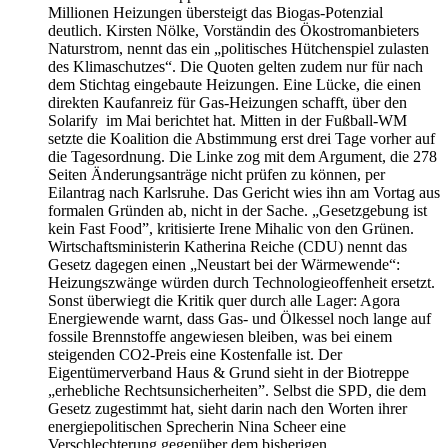
Millionen Heizungen übersteigt das Biogas-Potenzial
deutlich. Kirsten Nölke, Vorständin des Ökostromanbieters
Naturstrom, nennt das ein „politisches Hütchenspiel zulasten
des Klimaschutzes“. Die Quoten gelten zudem nur für nach
dem Stichtag eingebaute Heizungen. Eine Lücke, die einen
direkten Kaufanreiz für Gas-Heizungen schafft, über den
Solarify im Mai berichtet hat. Mitten in der Fußball-WM
setzte die Koalition die Abstimmung erst drei Tage vorher auf
die Tagesordnung. Die Linke zog mit dem Argument, die 278
Seiten Änderungsanträge nicht prüfen zu können, per
Eilantrag nach Karlsruhe. Das Gericht wies ihn am Vortag aus
formalen Gründen ab, nicht in der Sache. „Gesetzgebung ist
kein Fast Food”, kritisierte Irene Mihalic von den Grünen.
Wirtschaftsministerin Katherina Reiche (CDU) nennt das
Gesetz dagegen einen „Neustart bei der Wärmewende“:
Heizungszwänge würden durch Technologieoffenheit ersetzt.
Sonst überwiegt die Kritik quer durch alle Lager: Agora
Energiewende warnt, dass Gas- und Ölkessel noch lange auf
fossile Brennstoffe angewiesen bleiben, was bei einem
steigenden CO2-Preis eine Kostenfalle ist. Der
Eigentümerverband Haus & Grund sieht in der Biotreppe
„erhebliche Rechtsunsicherheiten”. Selbst die SPD, die dem
Gesetz zugestimmt hat, sieht darin nach den Worten ihrer
energiepolitischen Sprecherin Nina Scheer eine
Verschlechterung gegenüber dem bisherigen