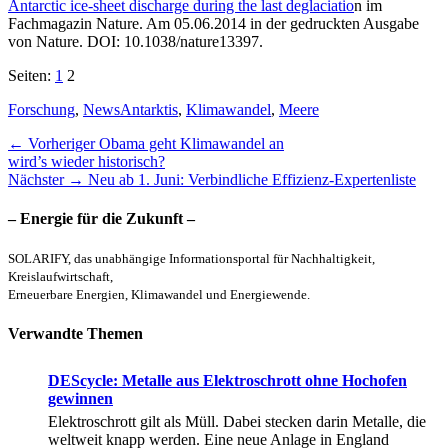
Antarctic ice-sheet discharge during the last deglaciatio
n im
Fachmagazin Nature. Am 05.06.2014 in der gedruckten Ausgabe
von Nature. DOI: 10.1038/nature13397.
Seiten:
1
2
Kategorien
Schlagworte
Forschung
,
News
Antarktis
,
Klimawandel
,
Meere
Beitragsnavigation
Vorheriger
← Vorheriger
Obama geht Klimawandel an
Beitrag:
wird’s wieder historisch?
Nächster
Nächster →
Neu ab 1. Juni: Verbindliche Effizienz-Expertenliste
Beitrag:
– Energie für die Zukunft –
SOLARIFY, das unabhängige Informationsportal für Nachhaltigkeit,
Kreislaufwirtschaft,
Erneuerbare Energien, Klimawandel und Energiewende.
Verwandte Themen
DEScycle: Metalle aus Elektroschrott ohne Hochofen
gewinnen
Elektroschrott gilt als Müll. Dabei stecken darin Metalle, die
weltweit knapp werden. Eine neue Anlage in England