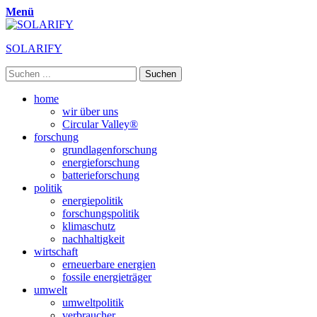
Menü
SOLARIFY
Suchen
nach:
Primäres
Zum
home
Inhalt
wir über uns
Menü
springen
Circular Valley®
forschung
grundlagenforschung
energieforschung
batterieforschung
politik
energiepolitik
forschungspolitik
klimaschutz
nachhaltigkeit
wirtschaft
erneuerbare energien
fossile energieträger
umwelt
umweltpolitik
verbraucher