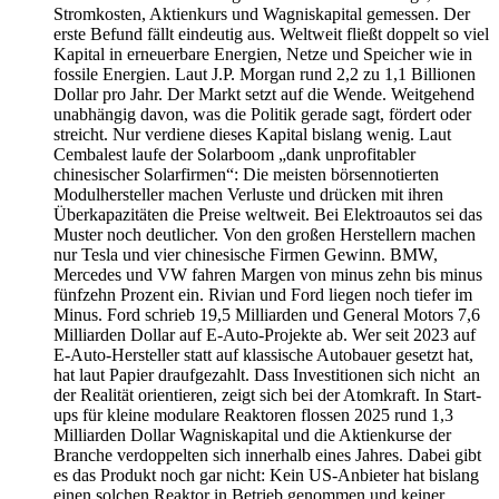
Stromkosten, Aktienkurs und Wagniskapital gemessen. Der
erste Befund fällt eindeutig aus. Weltweit fließt doppelt so viel
Kapital in erneuerbare Energien, Netze und Speicher wie in
fossile Energien. Laut J.P. Morgan rund 2,2 zu 1,1 Billionen
Dollar pro Jahr. Der Markt setzt auf die Wende. Weitgehend
unabhängig davon, was die Politik gerade sagt, fördert oder
streicht. Nur verdiene dieses Kapital bislang wenig. Laut
Cembalest laufe der Solarboom „dank unprofitabler
chinesischer Solarfirmen“: Die meisten börsennotierten
Modulhersteller machen Verluste und drücken mit ihren
Überkapazitäten die Preise weltweit. Bei Elektroautos sei das
Muster noch deutlicher. Von den großen Herstellern machen
nur Tesla und vier chinesische Firmen Gewinn. BMW,
Mercedes und VW fahren Margen von minus zehn bis minus
fünfzehn Prozent ein. Rivian und Ford liegen noch tiefer im
Minus. Ford schrieb 19,5 Milliarden und General Motors 7,6
Milliarden Dollar auf E-Auto-Projekte ab. Wer seit 2023 auf
E-Auto-Hersteller statt auf klassische Autobauer gesetzt hat,
hat laut Papier draufgezahlt. Dass Investitionen sich nicht an
der Realität orientieren, zeigt sich bei der Atomkraft. In Start-
ups für kleine modulare Reaktoren flossen 2025 rund 1,3
Milliarden Dollar Wagniskapital und die Aktienkurse der
Branche verdoppelten sich innerhalb eines Jahres. Dabei gibt
es das Produkt noch gar nicht: Kein US-Anbieter hat bislang
einen solchen Reaktor in Betrieb genommen und keiner