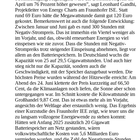
April um 76 Prozent höher gewesen”, sagt Leonhard Gandhi,
Projektleiter von Energy Charts am Fraunhofer ISE. Statt
rund 69 Euro hätte die Megawattstunde damit gut 120 Euro
gekostet. Bemerkenswert ist auch die folgende Entwicklung:
Zwischen Januar und Juni gab es rund 300 Stunden mit
Negativ-Strompreis. Das ist immerhin ein Viertel weniger als
im Vorjahr, und das, obwohl erneuerbare Energien so viel
einspeisen wie nie zuvor. Dass die Stunden mit Negativ-
Strompreiks trotz steigender Einspeisung abnehmen, liegt vor
allem an den Batteriespeichern. In Deutschland wuchs die
Kapazität von 25 auf 29,5 Gigawattstunden. Und auch hier
stieg nicht nur die Kapazität, sondern auch die
Geschwindigkeit, mit der Speicher dazugebaut werden. Die
höchsten Preise wurden während der Hitzewelle erreicht: Am
Abend des 24. Juni kletterte der Preis kurzzeitig auf 66,50
Cent, da die Klimaanlagen noch liefen, die Sonne aber schon
untergegangen war. Im Schnitt kostete die Kilowattstunde im
Großhandel 9,87 Cent. Das ist etwas mehr als im Vorjahr,
angesichts der Weltlage aber erstaunlich wenig. Das Ergebnis
einer Kurzstudie des Fraunhofer IEE zeigt, wie teuer uns die
zu langsam vollzogene Energiewende zu stehen kommt:
Hätten seit Anfang 2025 zusätzlich 20 Gigawatt
Batteriespeicher am Netz gestanden, wären
volkswirtschaftliche Kosten von 5,6 Milliarden Euro
vermieden worden, und die Zahl der Negativpreis-Stunden