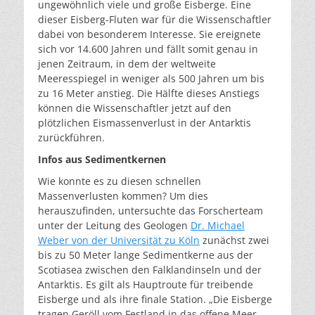
ungewöhnlich viele und große Eisberge. Eine
dieser Eisberg-Fluten war für die Wissenschaftler
dabei von besonderem Interesse. Sie ereignete
sich vor 14.600 Jahren und fällt somit genau in
jenen Zeitraum, in dem der weltweite
Meeresspiegel in weniger als 500 Jahren um bis
zu 16 Meter anstieg. Die Hälfte dieses Anstiegs
können die Wissenschaftler jetzt auf den
plötzlichen Eismassenverlust in der Antarktis
zurückführen.
Infos aus Sedimentkernen
Wie konnte es zu diesen schnellen
Massenverlusten kommen? Um dies
herauszufinden, untersuchte das Forscherteam
unter der Leitung des Geologen
Dr. Michael
Weber von der Universität zu Köln
zunächst zwei
bis zu 50 Meter lange Sedimentkerne aus der
Scotiasea zwischen den Falklandinseln und der
Antarktis. Es gilt als Hauptroute für treibende
Eisberge und als ihre finale Station. „Die Eisberge
tragen Geröll vom Festland in das offene Meer.