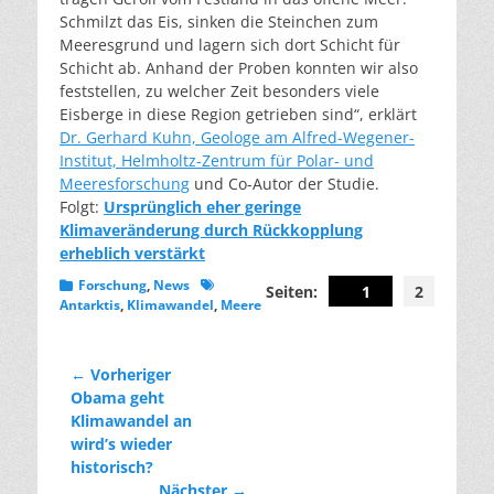
Schmilzt das Eis, sinken die Steinchen zum
Meeresgrund und lagern sich dort Schicht für
Schicht ab. Anhand der Proben konnten wir also
feststellen, zu welcher Zeit besonders viele
Eisberge in diese Region getrieben sind“, erklärt
Dr. Gerhard Kuhn, Geologe am Alfred-Wegener-
Institut, Helmholtz-Zentrum für Polar- und
Meeresforschung
und Co-Autor der Studie.
Folgt:
Ursprünglich eher geringe
Klimaveränderung durch Rückkopplung
erheblich verst
ärkt
Kategorien
Schlagworte
Forschung
,
News
Seiten:
1
2
Antarktis
,
Klimawandel
,
Meere
Beitragsnavigation
← Vorheriger
Vorheriger
Obama geht
Beitrag:
Klimawandel an
wird’s wieder
historisch?
Nächster →