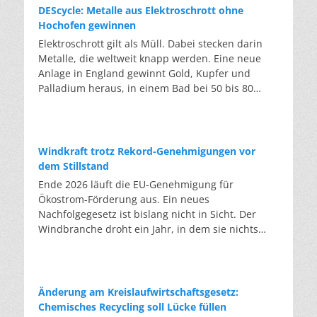
DEScycle: Metalle aus Elektroschrott ohne
Hochofen gewinnen
Elektroschrott gilt als Müll. Dabei stecken darin
Metalle, die weltweit knapp werden. Eine neue
Anlage in England gewinnt Gold, Kupfer und
Palladium heraus, in einem Bad bei 50 bis 80
Grad, statt wie bisher im Hochofen. Klassisches
Metallrecycling schmilzt Leiterplatten und
Kabelreste bei mehreren hundert bis über
tausend Grad ein. Energieintensiv und nur im
Windkraft trotz Rekord-Genehmigungen vor
industriellen Großmaßstab möglich. Das Londoner
dem Stillstand
Start-up DEScycle hat im englischen Teesside eine
Ende 2026 läuft die EU-Genehmigung für
Demonstrationsanlage eröffnet, die ohne diese
Ökostrom-Förderung aus. Ein neues
Hitze auskommt: Ein chemisches Bad löst die
Nachfolgegesetz ist bislang nicht in Sicht. Der
Metalle bei 50 bis 80 Grad heraus, statt sie
Windbranche droht ein Jahr, in dem sie nichts
einzuschmelzen. Das Verfahren heißt Iono-
Neues anfangen kann. Jahrelang scheiterte die
Metallurgie und nutzt eine Salzmischung, bei der
Windkraft an schleppenden Genehmigungen.
sich Bestandteile chemisch anziehen. Ein
Dieses Problem hat die Politik tatsächlich gelöst,
Katalysator entzieht den Metallatomen in der
die Verfahren laufen heute deutlich schneller. Die
Änderung am Kreislaufwirtschaftsgesetz:
Platine Elektronen und macht sie dadurch löslich.
Halbjahresbilanz der Branche bestätigt dieses
Chemisches Recycling soll Lücke füllen
Unterschiedliche Lösungsmittel-Rezepturen holen