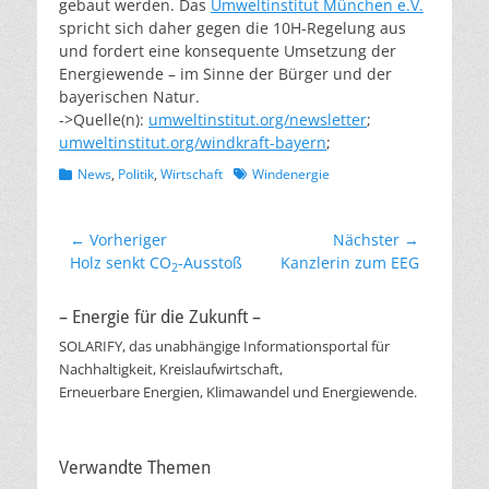
gebaut werden. Das
Umweltinstitut München e.V.
spricht sich daher gegen die 10H-Regelung aus
und fordert eine konsequente Umsetzung der
Energiewende – im Sinne der Bürger und der
bayerischen Natur.
->Quelle(n):
umweltinstitut.org/newsletter
;
umweltinstitut.org/windkraft-bayern
;
Kategorien
Schlagworte
News
,
Politik
,
Wirtschaft
Windenergie
Beitragsnavigation
← Vorheriger
Nächster →
Vorheriger
Nächster
Holz senkt CO
-Ausstoß
Kanzlerin zum EEG
2
Beitrag:
Beitrag:
– Energie für die Zukunft –
SOLARIFY, das unabhängige Informationsportal für
Nachhaltigkeit, Kreislaufwirtschaft,
Erneuerbare Energien, Klimawandel und Energiewende.
Verwandte Themen