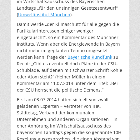
im Wirtschaftsausschuss des Bayerischen
Landtags „für den unsinnigen Gesetzesentwurf“
(
Umweltinstitut München
).
Damit werde „der Klimaschutz für alle gegen die
Partikularinteressen einiger weniger
eingetauscht“, so ein Kommentar des Münchner
Instituts. Wenn aber die Energiewende in Bayern
nicht mehr im geplanten Tempo umgesetzt
werden kann, frage der
Bayerische Rundfunk
zu
Recht: „Gibt es eventuell doch Pläne in der CSU-
Schublade, auf denen mit schwarzer Schrift Kohle
oder Atom steht?“ (Heiner Müller in einem
Kommentar am 11.07.2014 unter dem Titel: „Bei
der CSU herrscht die politische Demenz.“
Erst am 03.07.2014 hatten sich elf von zwölf
geladenen Experten – Vertreter von IHK,
Städtetag, Verband der kommunalen
Unternehmen und anderen Organisationen – in
ener Anhörung im Wirtschaftsausschuss des
bayerischen Landtags gegen die so genannte 10H-
Regelung ausgesprochen, die einen Abstand von