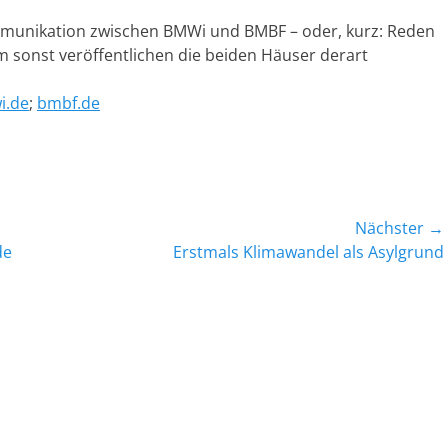
Kommunikation zwischen BMWi und BMBF – oder, kurz: Reden
m sonst veröffentlichen die beiden Häuser derart
i.de
;
bmbf.de
Nächster →
Nächster
de
Erstmals Klimawandel als Asylgrund
Beitrag: