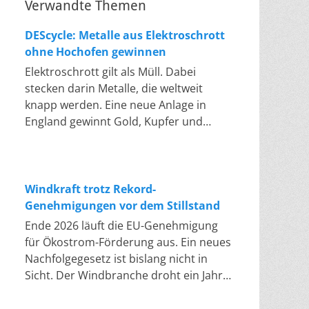
Verwandte Themen
DEScycle: Metalle aus Elektroschrott
ohne Hochofen gewinnen
Elektroschrott gilt als Müll. Dabei
stecken darin Metalle, die weltweit
knapp werden. Eine neue Anlage in
England gewinnt Gold, Kupfer und
Palladium heraus, in einem Bad bei 50
bis 80 Grad, statt wie bisher im
Hochofen. Klassisches Metallrecycling
schmilzt Leiterplatten und Kabelreste
Windkraft trotz Rekord-
bei mehreren hundert bis über
Genehmigungen vor dem Stillstand
tausend Grad ein. Energieintensiv und
Ende 2026 läuft die EU-Genehmigung
nur im industriellen Großmaßstab
für Ökostrom-Förderung aus. Ein neues
möglich. Das Londoner Start-up
Nachfolgegesetz ist bislang nicht in
DEScycle hat im englischen Teesside
Sicht. Der Windbranche droht ein Jahr,
eine Demonstrationsanlage eröffnet,
in dem sie nichts Neues anfangen kann.
die ohne diese Hitze auskommt: Ein
Jahrelang scheiterte die Windkraft an