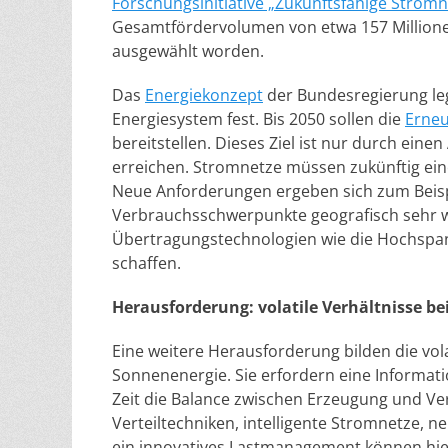
Forschungsinitiative „Zukunftsfähige Stromn
Gesamtfördervolumen von etwa 157 Millionen
ausgewählt worden.
Das
Energiekonzept
der Bundesregierung legt
Energiesystem fest. Bis 2050 sollen die
Erneu
bereitstellen. Dieses Ziel ist nur durch ein
erreichen. Stromnetze müssen zukünftig eine
Neue Anforderungen ergeben sich zum Beispi
Verbrauchsschwerpunkte geografisch sehr w
Übertragungstechnologien wie die Hochspa
schaffen.
Herausforderung: volatile Verhältnisse b
Eine weitere Herausforderung bilden die vol
Sonnenenergie. Sie erfordern eine Informat
Zeit die Balance zwischen Erzeugung und Ve
Verteiltechniken, intelligente Stromnetze,
ein innovatives Lastmanagement können hier