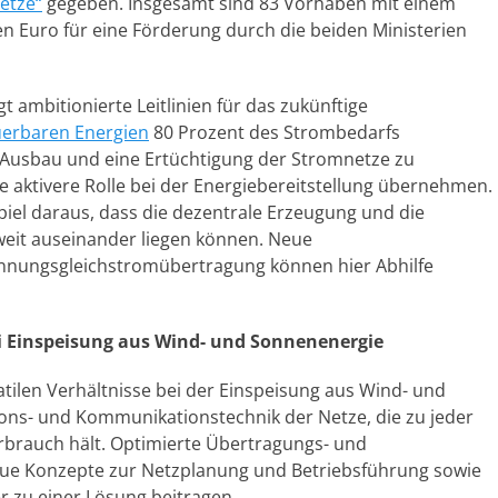
etze“
gegeben. Insgesamt sind 83 Vorhaben mit einem
 Euro für eine Förderung durch die beiden Ministerien
 ambitionierte Leitlinien für das zukünftige
erbaren Energien
80 Prozent des Strombedarfs
en Ausbau und eine Ertüchtigung der Stromnetze zu
 aktivere Rolle bei der Energiebereitstellung übernehmen.
el daraus, dass die dezentrale Erzeugung und die
eit auseinander liegen können. Neue
nnungsgleichstromübertragung können hier Abhilfe
ei Einspeisung aus Wind- und Sonnenenergie
atilen Verhältnisse bei der Einspeisung aus Wind- und
ions- und Kommunikationstechnik der Netze, die zu jeder
rbrauch hält. Optimierte Übertragungs- und
 neue Konzepte zur Netzplanung und Betriebsführung sowie
 zu einer Lösung beitragen.