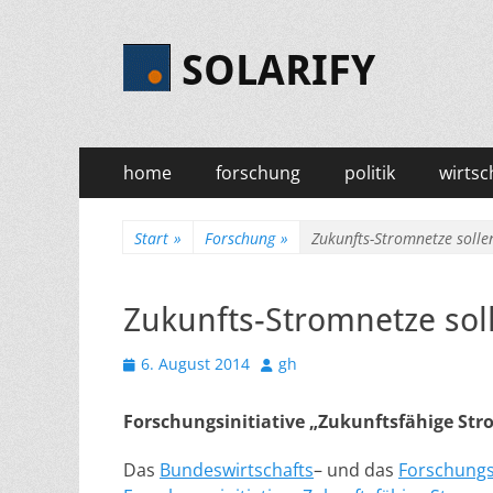
SOLARIFY
Primäres
Zum
home
forschung
politik
wirtsc
Inhalt
Menü
springen
Start
»
Forschung
»
Zukunfts-Stromnetze solle
Zukunfts-Stromnetze sol
Veröffentlicht
Autor
6. August 2014
gh
am
Forschungsinitiative „Zukunftsfähige Str
Das
Bundeswirtschafts
– und das
Forschungs