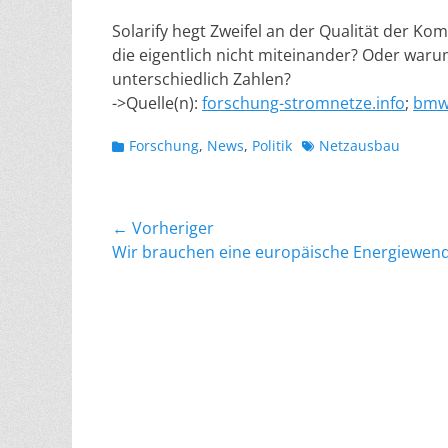
Solarify hegt Zweifel an der Qualität der 
die eigentlich nicht miteinander? Oder waru
unterschiedlich Zahlen?
->Quelle(n):
forschung-stromnetze.info
;
bmw
Kategorien
Schlagworte
Forschung
,
News
,
Politik
Netzausbau
Beitragsnavigation
← Vorheriger
Vorheriger
Wir brauchen eine europäische Energiewen
Beitrag: