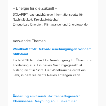
– Energie für die Zukunft –
SOLARIFY, das unabhängige Informationsportal für
Nachhaltigkeit, Kreislaufwirtschaft,
Erneuerbare Energien, Klimawandel und Energiewende.
Verwandte Themen
Windkraft trotz Rekord-Genehmigungen vor dem
Stillstand
Ende 2026 läuft die EU-Genehmigung für Ökostrom-
Förderung aus. Ein neues Nachfolgegesetz ist
bislang nicht in Sicht. Der Windbranche droht ein
Jahr, in dem sie nichts Neues anfangen kann.
Jahrelang scheiterte die Windkraft an schleppenden
Genehmigungen. Dieses Problem hat die Politik
tatsächlich gelöst, die Verfahren laufen heute deutlich
schneller. Die Halbjahresbilanz der Branche bestätigt
Änderung am Kreislaufwirtschaftsgesetz:
dieses Muster: So viele Windräder wie nie zuvor
Chemisches Recycling soll Lücke füllen
wurden genehmigt, doch im ersten Halbjahr gingen