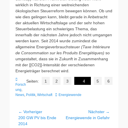
wirklich in Richtung einer weitreichenden
ökologischen Steuerreform bewegen können. Ob und
wie dies gelingen kann, bleibt gerade in Anbetracht
der aktuellen Wirtschaftslage und der sehr hohen
Steuerbelastung ein schwieriges Thema, das
innerhalb der nächsten Jahre jedoch nicht umgangen
werden kann. Seit 2014 wurde zumindest die
allgemeine Energieverbrauchsteuer
(Taxe Intérieure
de Consommation sur les Produits Energétiques)
so
umgestaltet, dass sie in Zukunft in Zusammenhang
mit der [[CO2]]-lntensität der verschiedenen
Energieträger berechnet wird.
Kategorien
Seiten:
1
2
3
4
5
6
Forsch
ung
,
Schlagworte
News
,
Politik
,
Wirtschaft
Energiewende
Beitragsnavigation
← Vorheriger
Nächster →
Vorheriger
Nächster
200 GW PV bis Ende
Energiewende in Gefahr
Beitrag:
Beitrag:
2014