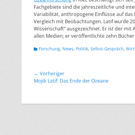
Fachgebiete sind die jahreszeitliche und int
Variabilität, anthropogene Einflüsse auf da
Vergleich mit Beobachtungen. Latif wurde 20
Wissenschaft“ ausgezeichnet. Er ist der mit
allen Medien; er veröffentlichte zehn Bücher
Kategorien
Forschung
,
News
,
Politik
,
Selbst-Gespräch
,
Wirt
Beitragsnavigation
← Vorheriger
Vorheriger
Mojib Latif: Das Ende der Ozeane
Beitrag: