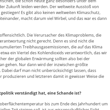
nschen, die schon heute ganz besonders unter dem
er Zukunft leiden werden. Der weltweite Ausstoß von
 gestiegen! Es gibt also keinen weltweiten Klimaschutz,
miteinander, macht darum viel Wirbel, und das war es dann
 offensichtlich. Die Verursacher des Klimaproblems, die
Verantwortung nicht gerecht. Denn es sind nicht die
 kumulierten Treibhausgasemissionen, die auf das Klima
 etwa ein Viertel des Kohlendioxids verantwortlich, das wir
her der globalen Erwärmung sollten also bei der
n gehen. Nur dann wird der inzwischen größte
. Dabei darf man nicht unberücksichtigt lassen, dass
er produzieren und letzteren damit in gewisser Weise die
tpolitik verständigt hat,
eine Schande ist
?
doberflächentemperatur bis zum Ende des Jahrhundert um
llen Zeit steigen soll, ist aus wissenschaftlicher Sicht