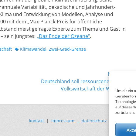
erannuale Variabilität, dekadische und Jahrhundert-
s Klima und Entwicklung von Modellen, Analyse und
00 mit dem „Max-Planck-Preis für öffentliche
 Abstand meist gefragte Experte zum Thema und Gast in
 – sein jüngstes:
„Das Ende der Ozeane“
.
Schlagworte
schaft
Klimawandel
,
Zwei-Grad-Grenze
Nächster →
Nächster
Deutschland soll ressourceneffizienteste
Beitrag:
Volkswirtschaft der Welt werden
Um dir ein 
Geräteinfor
Technologie
auf dieser 
zurückziehs
kontakt
|
impressum
|
datenschutz
Akze