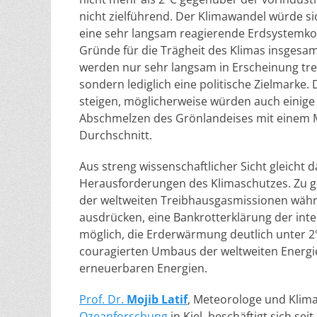
nicht zielführend. Der Klimawandel würde sic
eine sehr langsam reagierende Erdsystemko
Gründe für die Trägheit des Klimas insges
werden nur sehr langsam in Erscheinung tret
sondern lediglich eine politische Zielmarke
steigen, möglicherweise würden auch einige
Abschmelzen des Grönlandeises mit einem M
Durchschnitt.
Aus streng wissenschaftlicher Sicht gleicht d
Herausforderungen des Klimaschutzes. Zu gr
der weltweiten Treibhausgasmissionen währe
ausdrücken, eine Bankrotterklärung der inte
möglich, die Erderwärmung deutlich unter 2°
couragierten Umbaus der weltweiten Energi
erneuerbaren Energien.
Prof. Dr.
Mojib Latif
, Meteorologe und Klim
Ozeanforschung
in Kiel, beschäftigt sich se