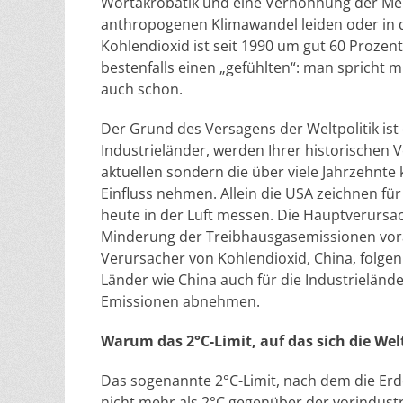
Wortakrobatik und eine Verhöhnung der Me
anthropogenen Klimawandel leiden oder in d
Kohlendioxid ist seit 1990 um gut 60 Prozent
bestenfalls einen „gefühlten“: man spricht 
auch schon.
Der Grund des Versagens der Weltpolitik ist
Industrieländer, werden Ihrer historischen 
aktuellen sondern die über viele Jahrzehnte
Einfluss nehmen. Allein die USA zeichnen für
heute in der Luft messen. Die Hauptverursac
Minderung der Treibhausgasemissionen vora
Verursacher von Kohlendioxid, China, folgen
Länder wie China auch für die Industrieländ
Emissionen abnehmen.
Warum das 2°C-Limit, auf das sich die Wel
Das sogenannte 2°C-Limit, nach dem die Er
nicht mehr als 2°C gegenüber der vorindustrie