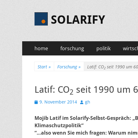
SOLARIFY
Primäres
Zum
home
forschung
politik
wirtsc
Inhalt
Menü
springen
Start
»
Forschung
»
Latif: CO
seit 1990 um 60
2
Latif: CO
seit 1990 um 6
2
Veröffentlicht
Autor
9. November 2014
gh
am
Mojib Latif im Solarify-Selbst-Gespräch: 
Klimaschutzpolitik“
“…also wenn Sie mich fragen: Warum ni