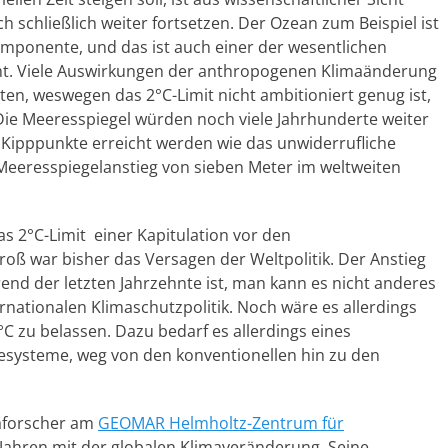
h schließlich weiter fortsetzen. Der Ozean zum Beispiel ist
mponente, und das ist auch einer der wesentlichen
amt. Viele Auswirkungen der anthropogenen Klimaänderung
en, weswegen das 2°C-Limit nicht ambitioniert genug ist,
. Die Meeresspiegel würden noch viele Jahrhunderte weiter
 Kipppunkte erreicht werden wie das unwiderrufliche
eeresspiegelanstieg von sieben Meter im weltweiten
as 2°C-Limit einer Kapitulation vor den
oß war bisher das Versagen der Weltpolitik. Der Anstieg
nd der letzten Jahrzehnte ist, man kann es nicht anderes
rnationalen Klimaschutzpolitik. Noch wäre es allerdings
C zu belassen. Dazu bedarf es allerdings eines
esysteme, weg von den konventionellen hin zu den
aforscher am
GEOMAR Helmholtz-Zentrum
für
it Jahren mit der globalen Klimaveränderung. Seine