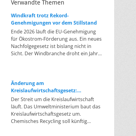
Verwandte Themen
Windkraft trotz Rekord-
Genehmigungen vor dem Stillstand
Ende 2026 läuft die EU-Genehmigung
für Ökostrom-Förderung aus. Ein neues
Nachfolgegesetz ist bislang nicht in
Sicht. Der Windbranche droht ein Jahr,
in dem sie nichts Neues anfangen kann.
Jahrelang scheiterte die Windkraft an
schleppenden Genehmigungen. Dieses
Problem hat die Politik tatsächlich
Änderung am
gelöst, die Verfahren laufen heute
Kreislaufwirtschaftsgesetz:
deutlich schneller. Die Halbjahresbilanz
Chemisches Recycling soll Lücke
Der Streit um die Kreislaufwirtschaft
der Branche bestätigt dieses Muster:
füllen
läuft. Das Umweltministerium baut das
So viele Windräder wie nie zuvor
Kreislaufwirtschaftsgesetz um.
wurden genehmigt, doch im ersten
Chemisches Recycling soll künftig
Halbjahr gingen netto nur rund zwei
gleichrangig neben dem klassischen
Gigawatt ans Netz. Der Bestand liegt
Recycling stehen. Die Entsorger sehen