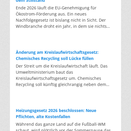
dem Stillstand
Ende 2026 läuft die EU-Genehmigung für
Ökostrom-Förderung aus. Ein neues
Nachfolgegesetz ist bislang nicht in Sicht. Der
Windbranche droht ein Jahr, in dem sie nichts
Neues anfangen kann. Jahrelang scheiterte die
Windkraft an schleppenden Genehmigungen.
Dieses Problem hat die Politik tatsächlich gelöst,
die Verfahren laufen heute deutlich schneller. Die
Änderung am Kreislaufwirtschaftsgesetz:
Halbjahresbilanz der Branche bestätigt dieses
Chemisches Recycling soll Lücke füllen
Muster: So viele Windräder wie nie zuvor wurden
Der Streit um die Kreislaufwirtschaft läuft. Das
genehmigt, doch im ersten Halbjahr gingen netto
Umweltministerium baut das
nur rund zwei Gigawatt ans Netz. Der Bestand
Kreislaufwirtschaftsgesetz um. Chemisches
liegt damit bei etwa 70 Gigawatt. Das gesetzliche
Recycling soll künftig gleichrangig neben dem
Zwischenziel von 84 Gigawatt zum Jahresende ist
klassischen Recycling stehen. Die Entsorger sehen
außer Reichweite. Allerdings wächst auch der
hier Gefahren für die Branche. Das
Fördertopf nicht mit, da er gesetzlich gedeckelt
Bundesumweltministerium hat den Entwurf zur
ist. Vor den Ausschreibungen staut sich deshalb
Novelle des Kreislaufwirtschaftsgesetzes (KrWG)
Heizungsgesetz 2026 beschlossen: Neue
eine immer länger werdende Schlange baureifer
in die Anhörung gegeben. Bis zum 7. August
Pflichten, alte Kostenfallen
Projekte. Bis Jahresende dürfte sie nach
haben Verbände und Länder die Möglichkeit,
Während das ganze Land auf die Fußball-WM
Branchenschätzungen ein Volumen erreichen, das
Stellung zu nehmen. Im Januar 2027 soll das
schaut, wird plötzlich vor der Sommerpause das
einem Drittel aller bereits in Deutschland