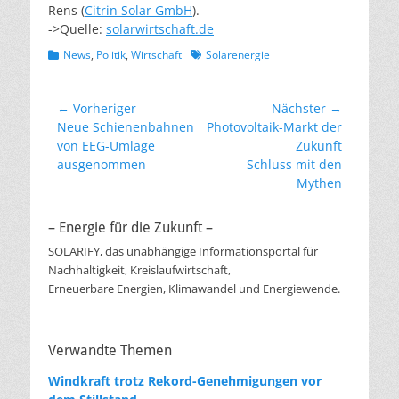
Rens (
Citrin Solar GmbH
).
->Quelle:
solarwirtschaft.de
Kategorien
Schlagworte
News
,
Politik
,
Wirtschaft
Solarenergie
Beitragsnavigation
← Vorheriger
Nächster →
Vorheriger
Nächster
Neue Schienenbahnen
Photovoltaik-Markt der
Beitrag:
Beitrag:
von EEG-Umlage
Zukunft
ausgenommen
Schluss mit den
Mythen
– Energie für die Zukunft –
SOLARIFY, das unabhängige Informationsportal für
Nachhaltigkeit, Kreislaufwirtschaft,
Erneuerbare Energien, Klimawandel und Energiewende.
Verwandte Themen
Windkraft trotz Rekord-Genehmigungen vor