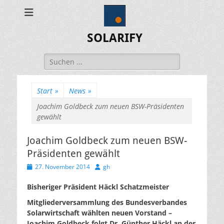
SOLARIFY
Suchen
nach:
Start
»
News
»
Joachim Goldbeck zum neuen BSW-Präsidenten
gewählt
Joachim Goldbeck zum neuen BSW-
Präsidenten gewählt
Veröffentlicht
Autor
27. November 2014
gh
am
Bisheriger Präsident Häckl Schatzmeister
Mitgliederversammlung des Bundesverbandes
Solarwirtschaft wählten neuen Vorstand –
Joachim Goldbeck folgt Dr. Günther Häckl an der