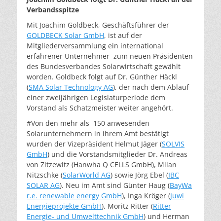
Verbandsspitze
Mit Joachim Goldbeck, Geschäftsführer der
GOLDBECK Solar GmbH
, ist auf der
Mitgliederversammlung ein international
erfahrener Unternehmer zum neuen Präsidenten
des Bundesverbandes Solarwirtschaft gewählt
worden. Goldbeck folgt auf Dr. Günther Häckl
(
SMA Solar Technology AG
), der nach dem Ablauf
einer zweijährigen Legislaturperiode dem
Vorstand als Schatzmeister weiter angehört.
#Von den mehr als 150 anwesenden
Solarunternehmern in ihrem Amt bestätigt
wurden der Vizepräsident Helmut Jäger (
SOLVIS
GmbH
) und die Vorstandsmitglieder Dr. Andreas
von Zitzewitz (Hanwha Q CELLS GmbH), Milan
Nitzschke (
SolarWorld AG
) sowie Jörg Ebel (
IBC
SOLAR AG
). Neu im Amt sind Günter Haug (
BayWa
r.e. renewable energy GmbH
), Inga Kröger (
Juwi
Energieprojekte GmbH
), Moritz Ritter (
Ritter
Energie- und Umwelttechnik GmbH
) und Herman