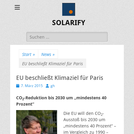
SOLARIFY
Suchen
nach:
Start
»
News
»
EU beschließt Klimaziel für Paris
EU beschließt Klimaziel für Paris
Veröffentlicht
Autor
7. März 2015
gh
am
CO
-Reduktion bis 2030 um „mindestens 40
2
Prozent“
Die EU will den CO
-
2
Ausstoß bis 2030 um
„mindestens 40 Prozent“ –
im Vergleich zu 1990 –