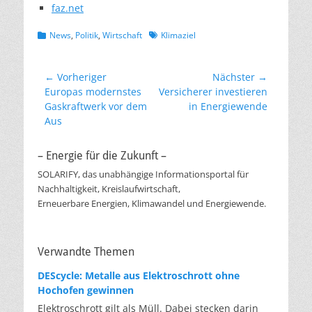
faz.net
Kategorien
Schlagworte
News
,
Politik
,
Wirtschaft
Klimaziel
Beitragsnavigation
← Vorheriger
Nächster →
Vorheriger
Nächster
Europas modernstes
Versicherer investieren
Beitrag:
Beitrag:
Gaskraftwerk vor dem
in Energiewende
Aus
– Energie für die Zukunft –
SOLARIFY, das unabhängige Informationsportal für
Nachhaltigkeit, Kreislaufwirtschaft,
Erneuerbare Energien, Klimawandel und Energiewende.
Verwandte Themen
DEScycle: Metalle aus Elektroschrott ohne
Hochofen gewinnen
Elektroschrott gilt als Müll. Dabei stecken darin