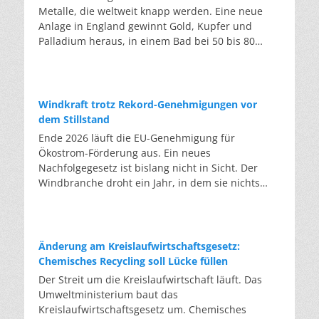
Metalle, die weltweit knapp werden. Eine neue
Anlage in England gewinnt Gold, Kupfer und
Palladium heraus, in einem Bad bei 50 bis 80
Grad, statt wie bisher im Hochofen. Klassisches
Metallrecycling schmilzt Leiterplatten und
Kabelreste bei mehreren hundert bis über
tausend Grad ein. Energieintensiv und nur im
Windkraft trotz Rekord-Genehmigungen vor
industriellen Großmaßstab möglich. Das Londoner
dem Stillstand
Start-up DEScycle hat im englischen Teesside eine
Ende 2026 läuft die EU-Genehmigung für
Demonstrationsanlage eröffnet, die ohne diese
Ökostrom-Förderung aus. Ein neues
Hitze auskommt: Ein chemisches Bad löst die
Nachfolgegesetz ist bislang nicht in Sicht. Der
Metalle bei 50 bis 80 Grad heraus, statt sie
Windbranche droht ein Jahr, in dem sie nichts
einzuschmelzen. Das Verfahren heißt Iono-
Neues anfangen kann. Jahrelang scheiterte die
Metallurgie und nutzt eine Salzmischung, bei der
Windkraft an schleppenden Genehmigungen.
sich Bestandteile chemisch anziehen. Ein
Dieses Problem hat die Politik tatsächlich gelöst,
Katalysator entzieht den Metallatomen in der
die Verfahren laufen heute deutlich schneller. Die
Änderung am Kreislaufwirtschaftsgesetz:
Platine Elektronen und macht sie dadurch löslich.
Halbjahresbilanz der Branche bestätigt dieses
Chemisches Recycling soll Lücke füllen
Unterschiedliche Lösungsmittel-Rezepturen holen
Muster: So viele Windräder wie nie zuvor wurden
Der Streit um die Kreislaufwirtschaft läuft. Das
gezielt einzelne Metalle heraus. Zuerst Kupfer,
genehmigt, doch im ersten Halbjahr gingen netto
Umweltministerium baut das
Silber und Palladium, danach separat das Gold.
nur rund zwei Gigawatt ans Netz. Der Bestand
Kreislaufwirtschaftsgesetz um. Chemisches
Das Plastik der Platinen bleibt dabei
liegt damit bei etwa 70 Gigawatt. Das gesetzliche