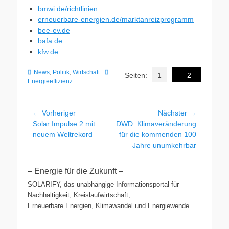
bmwi.de/richtlinien
erneuerbare-energien.de/marktanreizprogramm
bee-ev.de
bafa.de
kfw.de
Kategorien
Schlagworte
News
,
Politik
,
Wirtschaft
Seiten:
1
2
Energieeffizienz
Beitragsnavigation
← Vorheriger
Nächster →
Vorheriger
Nächster
Solar Impulse 2 mit
DWD: Klimaveränderung
Beitrag:
Beitrag:
neuem Weltrekord
für die kommenden 100
Jahre unumkehrbar
– Energie für die Zukunft –
SOLARIFY, das unabhängige Informationsportal für
Nachhaltigkeit, Kreislaufwirtschaft,
Erneuerbare Energien, Klimawandel und Energiewende.