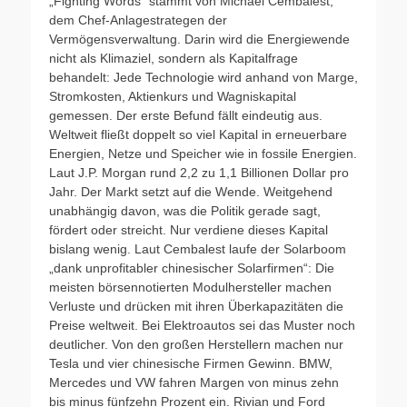
„Fighting Words” stammt von Michael Cembalest,
dem Chef-Anlagestrategen der
Vermögensverwaltung. Darin wird die Energiewende
nicht als Klimaziel, sondern als Kapitalfrage
behandelt: Jede Technologie wird anhand von Marge,
Stromkosten, Aktienkurs und Wagniskapital
gemessen. Der erste Befund fällt eindeutig aus.
Weltweit fließt doppelt so viel Kapital in erneuerbare
Energien, Netze und Speicher wie in fossile Energien.
Laut J.P. Morgan rund 2,2 zu 1,1 Billionen Dollar pro
Jahr. Der Markt setzt auf die Wende. Weitgehend
unabhängig davon, was die Politik gerade sagt,
fördert oder streicht. Nur verdiene dieses Kapital
bislang wenig. Laut Cembalest laufe der Solarboom
„dank unprofitabler chinesischer Solarfirmen“: Die
meisten börsennotierten Modulhersteller machen
Verluste und drücken mit ihren Überkapazitäten die
Preise weltweit. Bei Elektroautos sei das Muster noch
deutlicher. Von den großen Herstellern machen nur
Tesla und vier chinesische Firmen Gewinn. BMW,
Mercedes und VW fahren Margen von minus zehn
bis minus fünfzehn Prozent ein. Rivian und Ford