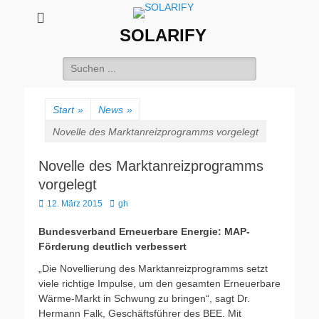
SOLARIFY
Suchen
nach:
Start
»
News
»
Novelle des Marktanreizprogramms vorgelegt
Novelle des Marktanreizprogramms
vorgelegt
Veröffentlicht
Autor
12. März 2015
gh
am
Bundesverband Erneuerbare Energie: MAP-
Förderung deutlich verbessert
„Die Novellierung des Marktanreizprogramms setzt
viele richtige Impulse, um den gesamten Erneuerbare
Wärme-Markt in Schwung zu bringen“, sagt Dr.
Hermann Falk, Geschäftsführer des BEE. Mit