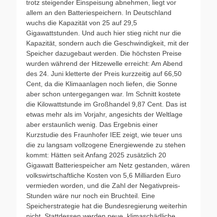
trotz steigender Einspeisung abnehmen, liegt vor
allem an den Batteriespeichern. In Deutschland
wuchs die Kapazität von 25 auf 29,5
Gigawattstunden. Und auch hier stieg nicht nur die
Kapazität, sondern auch die Geschwindigkeit, mit der
Speicher dazugebaut werden. Die höchsten Preise
wurden während der Hitzewelle erreicht: Am Abend
des 24. Juni kletterte der Preis kurzzeitig auf 66,50
Cent, da die Klimaanlagen noch liefen, die Sonne
aber schon untergegangen war. Im Schnitt kostete
die Kilowattstunde im Großhandel 9,87 Cent. Das ist
etwas mehr als im Vorjahr, angesichts der Weltlage
aber erstaunlich wenig. Das Ergebnis einer
Kurzstudie des Fraunhofer IEE zeigt, wie teuer uns
die zu langsam vollzogene Energiewende zu stehen
kommt: Hätten seit Anfang 2025 zusätzlich 20
Gigawatt Batteriespeicher am Netz gestanden, wären
volkswirtschaftliche Kosten von 5,6 Milliarden Euro
vermieden worden, und die Zahl der Negativpreis-
Stunden wäre nur noch ein Bruchteil. Eine
Speicherstrategie hat die Bundesregierung weiterhin
nicht. Stattdessen werden neue, klimaschädliche