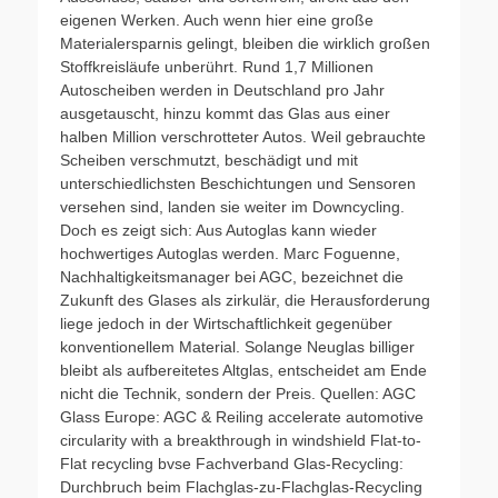
eigenen Werken. Auch wenn hier eine große
Materialersparnis gelingt, bleiben die wirklich großen
Stoffkreisläufe unberührt. Rund 1,7 Millionen
Autoscheiben werden in Deutschland pro Jahr
ausgetauscht, hinzu kommt das Glas aus einer
halben Million verschrotteter Autos. Weil gebrauchte
Scheiben verschmutzt, beschädigt und mit
unterschiedlichsten Beschichtungen und Sensoren
versehen sind, landen sie weiter im Downcycling.
Doch es zeigt sich: Aus Autoglas kann wieder
hochwertiges Autoglas werden. Marc Foguenne,
Nachhaltigkeitsmanager bei AGC, bezeichnet die
Zukunft des Glases als zirkulär, die Herausforderung
liege jedoch in der Wirtschaftlichkeit gegenüber
konventionellem Material. Solange Neuglas billiger
bleibt als aufbereitetes Altglas, entscheidet am Ende
nicht die Technik, sondern der Preis. Quellen: AGC
Glass Europe: AGC & Reiling accelerate automotive
circularity with a breakthrough in windshield Flat-to-
Flat recycling bvse Fachverband Glas-Recycling:
Durchbruch beim Flachglas-zu-Flachglas-Recycling