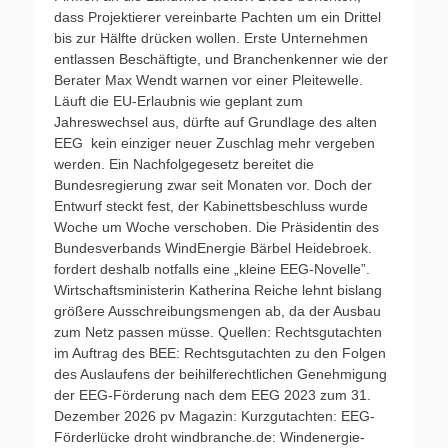
dass Projektierer vereinbarte Pachten um ein Drittel
bis zur Hälfte drücken wollen. Erste Unternehmen
entlassen Beschäftigte, und Branchenkenner wie der
Berater Max Wendt warnen vor einer Pleitewelle.
Läuft die EU-Erlaubnis wie geplant zum
Jahreswechsel aus, dürfte auf Grundlage des alten
EEG kein einziger neuer Zuschlag mehr vergeben
werden. Ein Nachfolgegesetz bereitet die
Bundesregierung zwar seit Monaten vor. Doch der
Entwurf steckt fest, der Kabinettsbeschluss wurde
Woche um Woche verschoben. Die Präsidentin des
Bundesverbands WindEnergie Bärbel Heidebroek.
fordert deshalb notfalls eine „kleine EEG-Novelle”.
Wirtschaftsministerin Katherina Reiche lehnt bislang
größere Ausschreibungsmengen ab, da der Ausbau
zum Netz passen müsse. Quellen: Rechtsgutachten
im Auftrag des BEE: Rechtsgutachten zu den Folgen
des Auslaufens der beihilferechtlichen Genehmigung
der EEG-Förderung nach dem EEG 2023 zum 31.
Dezember 2026 pv Magazin: Kurzgutachten: EEG-
Förderlücke droht windbranche.de: Windenergie-