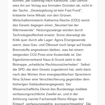
können, per Eilantrag nach Karlsruhe. Das Gericht
wies ihn am Vortag aus formalen Gründen ab, nicht in
der Sache. „Gesetzgebung ist kein Fast Food”,
kritisierte Irene Mihalic von den Grünen.
Wirtschaftsministerin Katherina Reiche (CDU) nennt
das Gesetz dagegen einen „Neustart bei der
Wärmewende“: Heizungszwänge würden durch
Technologieoffenheit ersetzt. Sonst überwiegt die
Kritik quer durch alle Lager: Agora Energiewende
warnt, dass Gas- und Ölkessel noch lange auf fossile
Brennstoffe angewiesen bleiben, was bei einem
steigenden CO2-Preis eine Kostenfalle ist. Der
Eigentümerverband Haus & Grund sieht in der
Biotreppe „erhebliche Rechtsunsicherheiten”. Selbst
die SPD, die dem Gesetz zugestimmt hat, sieht darin
nach den Worten ihrer energiepolitischen Sprecherin
Nina Scheer eine Verschlechterung gegenüber dem
bisherigen Gebäudeenergiegesetz. Der
Wissenschaftliche Dienst des Bundestags meldete
verfassungsrechtliche Zweifel an, und in der
Anhörung nannte Fachanwalt Remo Klinger den
Entwurf „verfassungswidrig, europarechtswidrig“. Die