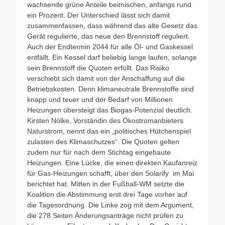
wachsende grüne Anteile beimischen, anfangs rund
ein Prozent. Der Unterschied lässt sich damit
zusammenfassen, dass während das alte Gesetz das
Gerät regulierte, das neue den Brennstoff reguliert.
Auch der Endtermin 2044 für alle Öl- und Gaskessel
entfällt. Ein Kessel darf beliebig lange laufen, solange
sein Brennstoff die Quoten erfüllt. Das Risiko
verschiebt sich damit von der Anschaffung auf die
Betriebskosten. Denn klimaneutrale Brennstoffe sind
knapp und teuer und der Bedarf von Millionen
Heizungen übersteigt das Biogas-Potenzial deutlich.
Kirsten Nölke, Vorständin des Ökostromanbieters
Naturstrom, nennt das ein „politisches Hütchenspiel
zulasten des Klimaschutzes“. Die Quoten gelten
zudem nur für nach dem Stichtag eingebaute
Heizungen. Eine Lücke, die einen direkten Kaufanreiz
für Gas-Heizungen schafft, über den Solarify im Mai
berichtet hat. Mitten in der Fußball-WM setzte die
Koalition die Abstimmung erst drei Tage vorher auf
die Tagesordnung. Die Linke zog mit dem Argument,
die 278 Seiten Änderungsanträge nicht prüfen zu