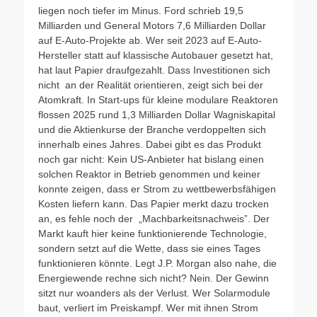
liegen noch tiefer im Minus. Ford schrieb 19,5
Milliarden und General Motors 7,6 Milliarden Dollar
auf E-Auto-Projekte ab. Wer seit 2023 auf E-Auto-
Hersteller statt auf klassische Autobauer gesetzt hat,
hat laut Papier draufgezahlt. Dass Investitionen sich
nicht an der Realität orientieren, zeigt sich bei der
Atomkraft. In Start-ups für kleine modulare Reaktoren
flossen 2025 rund 1,3 Milliarden Dollar Wagniskapital
und die Aktienkurse der Branche verdoppelten sich
innerhalb eines Jahres. Dabei gibt es das Produkt
noch gar nicht: Kein US-Anbieter hat bislang einen
solchen Reaktor in Betrieb genommen und keiner
konnte zeigen, dass er Strom zu wettbewerbsfähigen
Kosten liefern kann. Das Papier merkt dazu trocken
an, es fehle noch der „Machbarkeitsnachweis”. Der
Markt kauft hier keine funktionierende Technologie,
sondern setzt auf die Wette, dass sie eines Tages
funktionieren könnte. Legt J.P. Morgan also nahe, die
Energiewende rechne sich nicht? Nein. Der Gewinn
sitzt nur woanders als der Verlust. Wer Solarmodule
baut, verliert im Preiskampf. Wer mit ihnen Strom