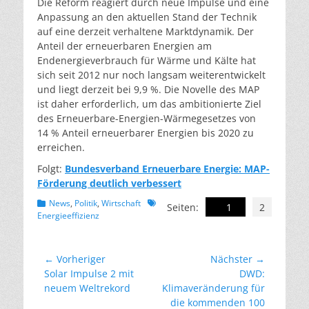
Die Reform reagiert durch neue Impulse und eine
Anpassung an den aktuellen Stand der Technik
auf eine derzeit verhaltene Marktdynamik. Der
Anteil der erneuerbaren Energien am
Endenergieverbrauch für Wärme und Kälte hat
sich seit 2012 nur noch langsam weiterentwickelt
und liegt derzeit bei 9,9 %. Die Novelle des MAP
ist daher erforderlich, um das ambitionierte Ziel
des Erneuerbare-Energien-Wärmegesetzes von
14 % Anteil erneuerbarer Energien bis 2020 zu
erreichen.
Folgt:
Bundesverband Erneuerbare Energie: MAP-
Förderung deutlich verbessert
Kategorien
Schlagworte
News
,
Politik
,
Wirtschaft
Seiten:
1
2
Energieeffizienz
Beitragsnavigation
← Vorheriger
Nächster →
Vorheriger
Nächster
Solar Impulse 2 mit
DWD:
Beitrag:
Beitrag:
neuem Weltrekord
Klimaveränderung für
die kommenden 100