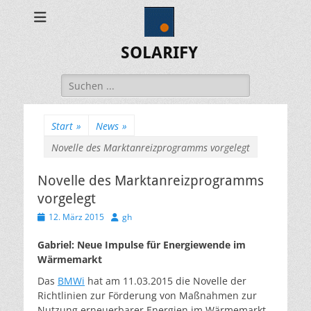
SOLARIFY
Suchen
nach:
Start
»
News
»
Novelle des Marktanreizprogramms vorgelegt
Novelle des Marktanreizprogramms
vorgelegt
Veröffentlicht
Autor
12. März 2015
gh
am
Gabriel: Neue Impulse für Energiewende im
Wärmemarkt
Das
BMWi
hat am 11.03.2015 die Novelle der
Richtlinien zur Förderung von Maßnahmen zur
Nutzung erneuerbarer Energien im Wärmemarkt