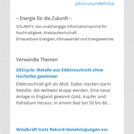
Jahre unumkehrbar
– Energie für die Zukunft –
SOLARIFY, das unabhängige Informationsportal für
Nachhaltigkeit, Kreislaufwirtschaft,
Erneuerbare Energien, Klimawandel und Energiewende.
Verwandte Themen
DEScycle: Metalle aus Elektroschrott ohne
Hochofen gewinnen
Elektroschrott gilt als Müll. Dabei stecken darin
Metalle, die weltweit knapp werden. Eine neue
Anlage in England gewinnt Gold, Kupfer und
Palladium heraus, in einem Bad bei 50 bis 80
Grad, statt wie bisher im Hochofen. Klassisches
Metallrecycling schmilzt Leiterplatten und
Kabelreste bei mehreren hundert bis über
tausend Grad ein. Energieintensiv und nur im
Windkraft trotz Rekord-Genehmigungen vor