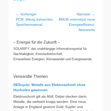
Beitragsnavigation
← Vorheriger
Nächster →
Vorheriger
Nächster
PCM: Wenig bekanntes
BMUB unterstützt neue
Beitrag:
Beitrag:
Speichermaterial
Energieeffizienz-
Netzwerke
– Energie für die Zukunft –
SOLARIFY, das unabhängige Informationsportal für
Nachhaltigkeit, Kreislaufwirtschaft,
Erneuerbare Energien, Klimawandel und Energiewende.
Verwandte Themen
DEScycle: Metalle aus Elektroschrott ohne
Hochofen gewinnen
Elektroschrott gilt als Müll. Dabei stecken darin
Metalle, die weltweit knapp werden. Eine neue
Anlage in England gewinnt Gold, Kupfer und