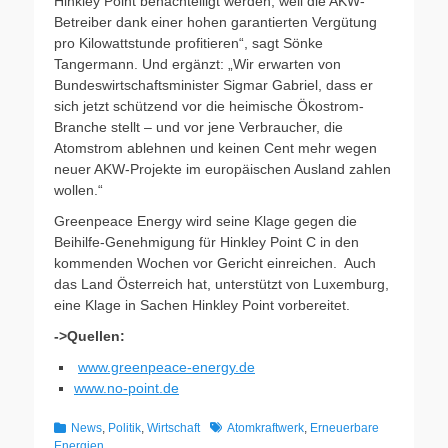
Hinkley Point benachteiligt werden, weil die AKW-
Betreiber dank einer hohen garantierten Vergütung
pro Kilowattstunde profitieren“, sagt Sönke
Tangermann. Und ergänzt: „Wir erwarten von
Bundeswirtschaftsminister Sigmar Gabriel, dass er
sich jetzt schützend vor die heimische Ökostrom-
Branche stellt – und vor jene Verbraucher, die
Atomstrom ablehnen und keinen Cent mehr wegen
neuer AKW-Projekte im europäischen Ausland zahlen
wollen.“
Greenpeace Energy wird seine Klage gegen die
Beihilfe-Genehmigung für Hinkley Point C in den
kommenden Wochen vor Gericht einreichen. Auch
das Land Österreich hat, unterstützt von Luxemburg,
eine Klage in Sachen Hinkley Point vorbereitet.
->Quellen:
www.greenpeace-energy.de
www.no-point.de
Kategorien
Schlagworte
News
,
Politik
,
Wirtschaft
Atomkraftwerk
,
Erneuerbare
Energien