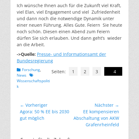
Ich wünsche Ihnen auch für die Zukunft viel Kraft,
viel Elan, viel Engagement und viel Zufriedenheit
und dann noch die notwendige Dynamik unter
einer neuen Führung. Alles Gute. Feiern Sie heute
noch schön. Diesen einen Abend zum Feiern
dürfen Sie sich erlauben. Und dann geht’s wieder
an die Arbeit.
->Quelle:
Presse- und Informationsamt der
Bundesregierung
Kategorien
Forschung
,
Seiten:
1
2
3
4
Schlagworte
News
Wissenschaftspoliti
k
Beitragsnavigation
← Vorheriger
Nächster →
Vorheriger
Nächster
Agora: 50 % EE bis 2030
EE kompensieren
Beitrag:
Beitrag:
gut möglich
Abschaltung von AKW
Grafenrheinfeld