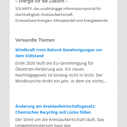
– Energie für die Zukunft –
SOLARIFY, das unabhängige Informationsportal für
Nachhaltigkeit, Kreislaufwirtschaft,
Erneuerbare Energien, Klimawandel und Energiewende.
Verwandte Themen
Windkraft trotz Rekord-Genehmigungen vor
dem Stillstand
Ende 2026 läuft die EU-Genehmigung für
Ökostrom-Förderung aus. Ein neues
Nachfolgegesetz ist bislang nicht in Sicht. Der
Windbranche droht ein Jahr, in dem sie nichts
Neues anfangen kann. Jahrelang scheiterte die
Windkraft an schleppenden Genehmigungen.
Dieses Problem hat die Politik tatsächlich gelöst,
die Verfahren laufen heute deutlich schneller. Die
Änderung am Kreislaufwirtschaftsgesetz:
Halbjahresbilanz der Branche bestätigt dieses
Chemisches Recycling soll Lücke füllen
Muster: So viele Windräder wie nie zuvor wurden
Der Streit um die Kreislaufwirtschaft läuft. Das
genehmigt, doch im ersten Halbjahr gingen netto
Umweltministerium baut das