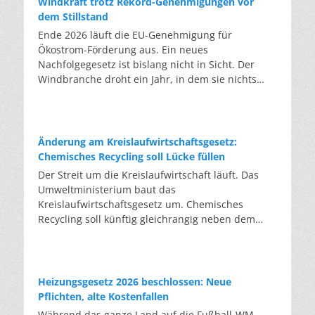
Windkraft trotz Rekord-Genehmigungen vor
dem Stillstand
Ende 2026 läuft die EU-Genehmigung für
Ökostrom-Förderung aus. Ein neues
Nachfolgegesetz ist bislang nicht in Sicht. Der
Windbranche droht ein Jahr, in dem sie nichts
Neues anfangen kann. Jahrelang scheiterte die
Windkraft an schleppenden Genehmigungen.
Dieses Problem hat die Politik tatsächlich gelöst,
die Verfahren laufen heute deutlich schneller. Die
Änderung am Kreislaufwirtschaftsgesetz:
Halbjahresbilanz der Branche bestätigt dieses
Chemisches Recycling soll Lücke füllen
Muster: So viele Windräder wie nie zuvor wurden
Der Streit um die Kreislaufwirtschaft läuft. Das
genehmigt, doch im ersten Halbjahr gingen netto
Umweltministerium baut das
nur rund zwei Gigawatt ans Netz. Der Bestand
Kreislaufwirtschaftsgesetz um. Chemisches
liegt damit bei etwa 70 Gigawatt. Das gesetzliche
Recycling soll künftig gleichrangig neben dem
Zwischenziel von 84 Gigawatt zum Jahresende ist
klassischen Recycling stehen. Die Entsorger sehen
außer Reichweite. Allerdings wächst auch der
hier Gefahren für die Branche. Das
Fördertopf nicht mit, da er gesetzlich gedeckelt
Bundesumweltministerium hat den Entwurf zur
ist. Vor den Ausschreibungen staut sich deshalb
Novelle des Kreislaufwirtschaftsgesetzes (KrWG)
Heizungsgesetz 2026 beschlossen: Neue
eine immer länger werdende Schlange baureifer
in die Anhörung gegeben. Bis zum 7. August
Pflichten, alte Kostenfallen
Projekte. Bis Jahresende dürfte sie nach
haben Verbände und Länder die Möglichkeit,
Während das ganze Land auf die Fußball-WM