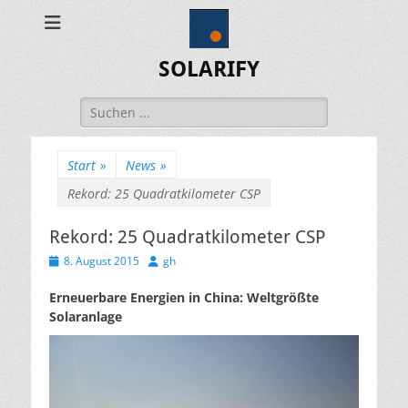
SOLARIFY
Suchen
nach:
Start
»
News
»
Rekord: 25 Quadratkilometer CSP
Rekord: 25 Quadratkilometer CSP
Veröffentlicht
Autor
8. August 2015
gh
am
Erneuerbare Energien in China: Weltgrößte
Solaranlage