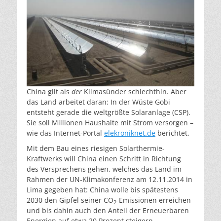
China gilt als
der
Klimasünder schlechthin. Aber
das Land arbeitet daran: In der Wüste Gobi
entsteht gerade die weltgrößte Solaranlage (CSP).
Sie soll Millionen Haushalte mit Strom versorgen –
wie das Internet-Portal
elekroniknet.de
berichtet.
Mit dem Bau eines riesigen Solarthermie-
Kraftwerks will China einen Schritt in Richtung
des Versprechens gehen, welches das Land im
Rahmen der UN-Klimakonferenz am 12.11.2014 in
Lima gegeben hat: China wolle bis spätestens
2030 den Gipfel seiner CO
-Emissionen erreichen
2
und bis dahin auch den Anteil der Erneuerbaren
Energien auf etwa 20 Prozent steigern.