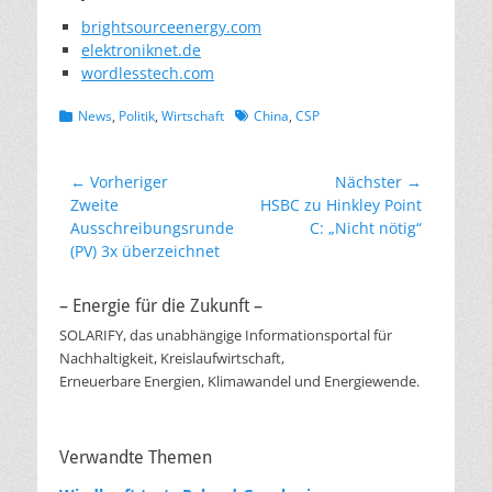
brightsourceenergy.com
elektroniknet.de
wordlesstech.com
Kategorien
Schlagworte
News
,
Politik
,
Wirtschaft
China
,
CSP
Beitragsnavigation
← Vorheriger
Nächster →
Vorheriger
Nächster
Zweite
HSBC zu Hinkley Point
Beitrag:
Beitrag:
Ausschreibungsrunde
C: „Nicht nötig“
(PV) 3x überzeichnet
– Energie für die Zukunft –
SOLARIFY, das unabhängige Informationsportal für
Nachhaltigkeit, Kreislaufwirtschaft,
Erneuerbare Energien, Klimawandel und Energiewende.
Verwandte Themen