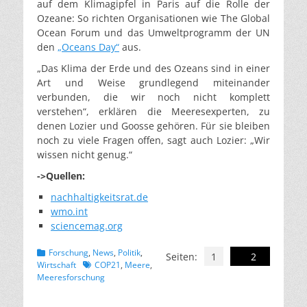
auf dem Klimagipfel in Paris auf die Rolle der
Ozeane: So richten Organisationen wie The Global
Ocean Forum und das Umweltprogramm der UN
den
„Oceans Day“
aus.
„Das Klima der Erde und des Ozeans sind in einer
Art und Weise grundlegend miteinander
verbunden, die wir noch nicht komplett
verstehen“, erklären die Meeresexperten, zu
denen Lozier und Goosse gehören. Für sie bleiben
noch zu viele Fragen offen, sagt auch Lozier: „Wir
wissen nicht genug.“
->Quellen:
nachhaltigkeitsrat.de
wmo.int
sciencemag.org
Kategorien
Forschung
,
News
,
Politik
,
Seiten:
1
2
Schlagworte
Wirtschaft
COP21
,
Meere
,
Meeresforschung