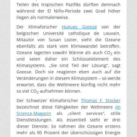
Teilen des tropischen Pazifiks dürften demnach
während der El Niño-Periode zwei Grad höher
liegen als normalerweise.
Der Klimaforscher
Hugues Goosse
von der
belgischen Université catholique de Louvain,
Mitautor von Susan Lozier, sieht die Ozeane
ebenfalls als stark vom Klimawandel betroffen.
Ozeane lagerten sowohl Wärme als auch CO
ein
2
und seien daher ein Schlüsselelement des
Klimasystems. „Sie sind Teil der Lösung“, sagt
Goosse. Doch sie reagieren eben auch auf die
Veränderungen in diesem Klimasystem – so werde
erwartet, dass die Weltmeere künftig nicht mehr
so viel CO
aufnehmen können.
2
Der Schweizer Klimaforscher
Thomas F. Stocker
bezeichnet diese Fähigkeiten der Weltmeere
im
Science-Magazin
als „silent services“, stille
Dienstleistungen. Als essentiell sieht er drei
dieser Dienste: So nähmen die Ozeane erstens
mehr als 90 Prozent der überschüssigen Energie