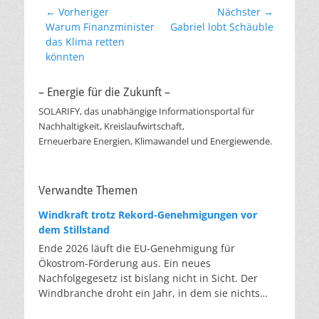
Beitragsnavigation
← Vorheriger
Nächster →
Vorheriger
Nächster
Warum Finanzminister
Gabriel lobt Schäuble
Beitrag:
Beitrag:
das Klima retten
könnten
– Energie für die Zukunft –
SOLARIFY, das unabhängige Informationsportal für
Nachhaltigkeit, Kreislaufwirtschaft,
Erneuerbare Energien, Klimawandel und Energiewende.
Verwandte Themen
Windkraft trotz Rekord-Genehmigungen vor
dem Stillstand
Ende 2026 läuft die EU-Genehmigung für
Ökostrom-Förderung aus. Ein neues
Nachfolgegesetz ist bislang nicht in Sicht. Der
Windbranche droht ein Jahr, in dem sie nichts
Neues anfangen kann. Jahrelang scheiterte die