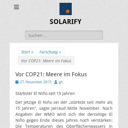
SOLARIFY
Suchen
nach:
Start
»
Forschung
»
Vor COP21: Meere im Fokus
Vor COP21: Meere im Fokus
Veröffentlicht
Autor
27. November 2015
gh
am
Stärkster El Niño seit 15 Jahren
Der jetzige El Niño sei der „stärkste seit mehr als
15 Jahren“, sagte Jarraud Mitte November. Nach
Angaben der WMO wird sich der derzeitige El
Niño gegen Ende dieses Jahres noch verstärken:
Die Temperaturen des Oberflächenwassers in