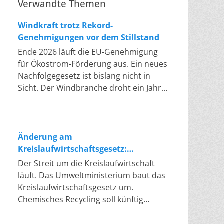
Verwandte Themen
Windkraft trotz Rekord-
Genehmigungen vor dem Stillstand
Ende 2026 läuft die EU-Genehmigung
für Ökostrom-Förderung aus. Ein neues
Nachfolgegesetz ist bislang nicht in
Sicht. Der Windbranche droht ein Jahr,
in dem sie nichts Neues anfangen kann.
Jahrelang scheiterte die Windkraft an
schleppenden Genehmigungen. Dieses
Problem hat die Politik tatsächlich
Änderung am
gelöst, die Verfahren laufen heute
Kreislaufwirtschaftsgesetz:
deutlich schneller. Die Halbjahresbilanz
Chemisches Recycling soll Lücke
Der Streit um die Kreislaufwirtschaft
der Branche bestätigt dieses Muster:
füllen
läuft. Das Umweltministerium baut das
So viele Windräder wie nie zuvor
Kreislaufwirtschaftsgesetz um.
wurden genehmigt, doch im ersten
Chemisches Recycling soll künftig
Halbjahr gingen netto nur rund zwei
gleichrangig neben dem klassischen
Gigawatt ans Netz. Der Bestand liegt
Recycling stehen. Die Entsorger sehen