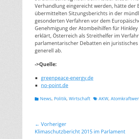
Verhandlung eingereicht werden, hätte der B
übermittelten Sitzungsberichts in der münd
gesonderten Verfahren vor dem Europäischen
Genehmigung der Atombeihilfen für Hinkley
erklärt, Österreich als Streithelfer im Verfa
parlamentarischer Debatten ein juristisch
generell ab.
->Quelle:
greenpeace-energy.de
no-point.de
Kategorien
Schlagworte
News
,
Politik
,
Wirtschaft
AKW
,
Atomkraftwer
Beitragsnavigation
← Vorheriger
Vorheriger
Klimaschutzbericht 2015 im Parlament
Beitrag: