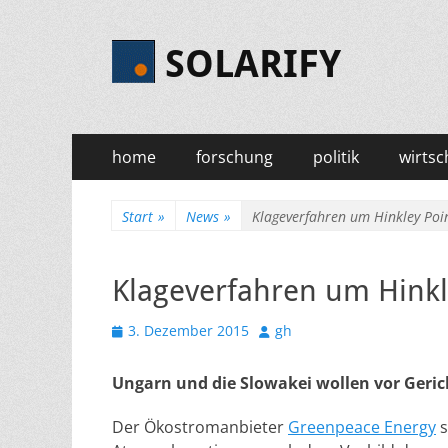
SOLARIFY
Primäres
Zum
home
forschung
politik
wirtsc
Inhalt
Menü
springen
Start
»
News
»
Klageverfahren um Hinkley Poi
Klageverfahren um Hinkl
Veröffentlicht
Autor
3. Dezember 2015
gh
am
Ungarn und die Slowakei wollen vor Geric
Der Ökostromanbieter
Greenpeace Energy
s