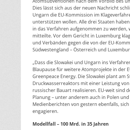
Atomsubventionen nach dem Vorbild des ums
Dies lässt sich aus der neuen Nachricht sch
Ungarn die EU-Kommission im Klageverfahre
unterstützen wollen. Alle drei Staaten haben
in das Verfahren aufgenommen zu werden, w
mitteilte. Vor dem Gericht in Luxemburg 
und Verbänden gegen die von der EU-Kommi
Südwestengland – Österreich und Luxembur
„Dass die Slowakei und Ungarn ins Verfahren 
Blaupause für weitere Atomprojekte in der 
Greenpeace Energy. Die Slowakei plant am 
Druckwasserreaktors mit einer Leistung von 
russischer Bauart realisieren. EU-weit sind 
Planung – unter anderem auch in Polen und 
Medienberichten von gestern ebenfalls, sich 
engagieren.
Modellfall – 100 Mrd. in 35 Jahren