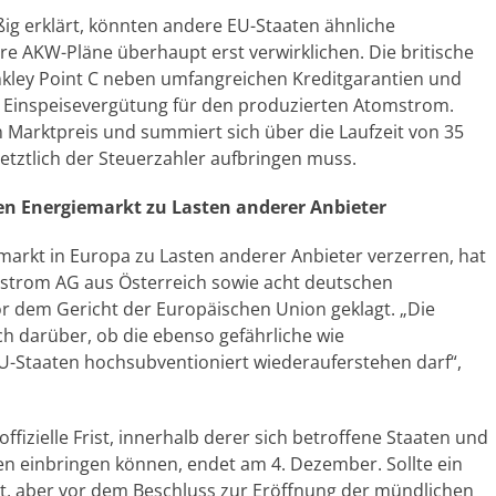
ßig erklärt, könnten andere EU-Staaten ähnliche
e AKW-Pläne überhaupt erst verwirklichen. Die britische
nkley Point C neben umfangreichen Kreditgarantien und
e Einspeisevergütung für den produzierten Atomstrom.
 Marktpreis und summiert sich über die Laufzeit von 35
 letztlich der Steuerzahler aufbringen muss.
n Energiemarkt zu Lasten anderer Anbieter
arkt in Europa zu Lasten anderer Anbieter verzerren, hat
trom AG aus Österreich sowie acht deutschen
r dem Gericht der Europäischen Union geklagt. „Die
h darüber, ob die ebenso gefährliche wie
EU-Staaten hochsubventioniert wiederauferstehen darf“,
offizielle Frist, innerhalb derer sich betroffene Staaten und
en einbringen können, endet am 4. Dezember. Sollte ein
ist, aber vor dem Beschluss zur Eröffnung der mündlichen