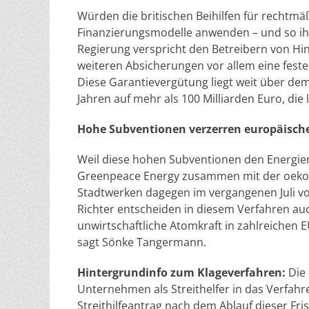
Würden die britischen Beihilfen für rechtmä
Finanzierungsmodelle anwenden – und so ihr
Regierung verspricht den Betreibern von Hi
weiteren Absicherungen vor allem eine fest
Diese Garantievergütung liegt weit über dem
Jahren auf mehr als 100 Milliarden Euro, die
Hohe Subventionen verzerren
europäische
Weil diese hohen Subventionen den Energiem
Greenpeace Energy zusammen mit der oekos
Stadtwerken dagegen im vergangenen Juli vo
Richter entscheiden in diesem Verfahren auc
unwirtschaftliche Atomkraft in zahlreichen 
sagt Sönke Tangermann.
Hintergrundinfo zum Klageverfahren:
Die 
Unternehmen als Streithelfer in das Verfahr
Streithilfeantrag nach dem Ablauf dieser Fr