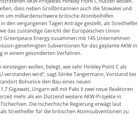
trittenen AKW-Projektes Hinkley Point C nutzen wollen.
ließen, dass neben Großbritannien auch die Slowakei und
n um milliardenschwere britische Atombeihilfen
 in den vergangenen Tagen Anträge gestellt, als Streithelfer
ie das zuständige Gericht der Europäischen Union
klagt Greenpeace Energy zusammen mit 145 Unternehmen
ssion genehmigten Subventionen für das geplante AKW in
g in einem gesonderten Verfahren.
einsteigen wollen, belegt, wie sehr Hinkley Point C als
EU verstanden wird“, sagt Sönke Tangermann, Vorstand bei
Standort Bohunice den Bau eines neuen
1,7 Gigawatt, Ungarn will mit Paks II zwei neue Reaktoren
derzeit mehr als ein Dutzend weitere AKW-Projekte in
Tschechien. Die tschechische Regierung erwägt laut
als Streithelfer für die britischen Atomsubventionen zu