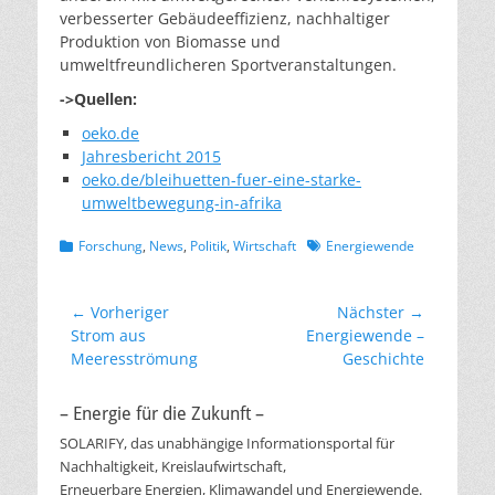
verbesserter Gebäudeeffizienz, nachhaltiger
Produktion von Biomasse und
umweltfreundlicheren Sportveranstaltungen.
->Quellen:
oeko.de
Jahresbericht 2015
oeko.de/bleihuetten-fuer-eine-starke-
umweltbewegung-in-afrika
Kategorien
Schlagworte
Forschung
,
News
,
Politik
,
Wirtschaft
Energiewende
Beitragsnavigation
← Vorheriger
Nächster →
Vorheriger
Nächster
Strom aus
Energiewende –
Beitrag:
Beitrag:
Meeresströmung
Geschichte
– Energie für die Zukunft –
SOLARIFY, das unabhängige Informationsportal für
Nachhaltigkeit, Kreislaufwirtschaft,
Erneuerbare Energien, Klimawandel und Energiewende.