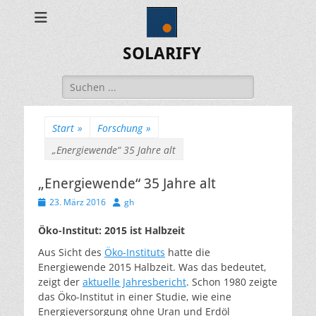
SOLARIFY
Suchen
nach:
Start
»
Forschung
»
„Energiewende“ 35 Jahre alt
„Energiewende“ 35 Jahre alt
Veröffentlicht
Autor
23. März 2016
gh
am
Öko-Institut: 2015 ist Halbzeit
Aus Sicht des
Öko-Instituts
hatte die
Energiewende 2015 Halbzeit. Was das bedeutet,
zeigt der
aktuelle Jahresbericht
. Schon 1980 zeigte
das Öko-Institut in einer Studie, wie eine
Energieversorgung ohne Uran und Erdöl