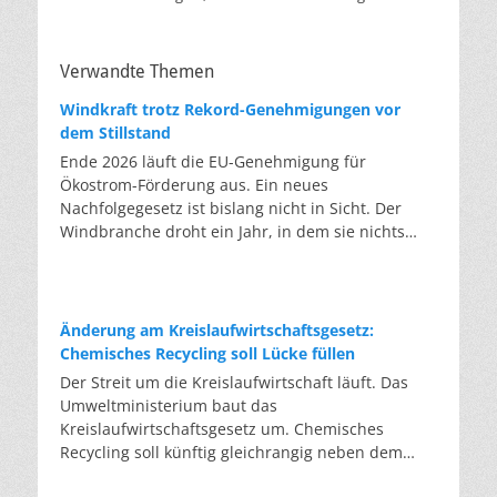
Verwandte Themen
Windkraft trotz Rekord-Genehmigungen vor
dem Stillstand
Ende 2026 läuft die EU-Genehmigung für
Ökostrom-Förderung aus. Ein neues
Nachfolgegesetz ist bislang nicht in Sicht. Der
Windbranche droht ein Jahr, in dem sie nichts
Neues anfangen kann. Jahrelang scheiterte die
Windkraft an schleppenden Genehmigungen.
Dieses Problem hat die Politik tatsächlich gelöst,
die Verfahren laufen heute deutlich schneller. Die
Änderung am Kreislaufwirtschaftsgesetz:
Halbjahresbilanz der Branche bestätigt dieses
Chemisches Recycling soll Lücke füllen
Muster: So viele Windräder wie nie zuvor wurden
Der Streit um die Kreislaufwirtschaft läuft. Das
genehmigt, doch im ersten Halbjahr gingen netto
Umweltministerium baut das
nur rund zwei Gigawatt ans Netz. Der Bestand
Kreislaufwirtschaftsgesetz um. Chemisches
liegt damit bei etwa 70 Gigawatt. Das gesetzliche
Recycling soll künftig gleichrangig neben dem
Zwischenziel von 84 Gigawatt zum Jahresende ist
klassischen Recycling stehen. Die Entsorger sehen
außer Reichweite. Allerdings wächst auch der