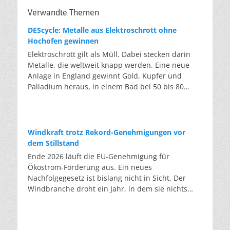
Verwandte Themen
DEScycle: Metalle aus Elektroschrott ohne
Hochofen gewinnen
Elektroschrott gilt als Müll. Dabei stecken darin
Metalle, die weltweit knapp werden. Eine neue
Anlage in England gewinnt Gold, Kupfer und
Palladium heraus, in einem Bad bei 50 bis 80
Grad, statt wie bisher im Hochofen. Klassisches
Metallrecycling schmilzt Leiterplatten und
Kabelreste bei mehreren hundert bis über
tausend Grad ein. Energieintensiv und nur im
Windkraft trotz Rekord-Genehmigungen vor
industriellen Großmaßstab möglich. Das Londoner
dem Stillstand
Start-up DEScycle hat im englischen Teesside eine
Ende 2026 läuft die EU-Genehmigung für
Demonstrationsanlage eröffnet, die ohne diese
Ökostrom-Förderung aus. Ein neues
Hitze auskommt: Ein chemisches Bad löst die
Nachfolgegesetz ist bislang nicht in Sicht. Der
Metalle bei 50 bis 80 Grad heraus, statt sie
Windbranche droht ein Jahr, in dem sie nichts
einzuschmelzen. Das Verfahren heißt Iono-
Neues anfangen kann. Jahrelang scheiterte die
Metallurgie und nutzt eine Salzmischung, bei der
Windkraft an schleppenden Genehmigungen.
sich Bestandteile chemisch anziehen. Ein
Dieses Problem hat die Politik tatsächlich gelöst,
Katalysator entzieht den Metallatomen in der