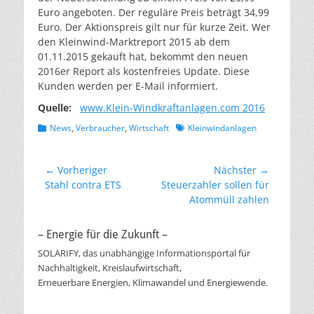
Euro angeboten. Der reguläre Preis beträgt 34,99
Euro. Der Aktionspreis gilt nur für kurze Zeit. Wer
den Kleinwind-Marktreport 2015 ab dem
01.11.2015 gekauft hat, bekommt den neuen
2016er Report als kostenfreies Update. Diese
Kunden werden per E-Mail informiert.
Quelle:
www.Klein-Windkraftanlagen.com 2016
Kategorien
Schlagworte
News
,
Verbraucher
,
Wirtschaft
Kleinwindanlagen
Beitragsnavigation
← Vorheriger
Nächster →
Vorheriger
Nächster
Stahl contra ETS
Steuerzahler sollen für
Beitrag:
Beitrag:
Atommüll zahlen
– Energie für die Zukunft –
SOLARIFY, das unabhängige Informationsportal für
Nachhaltigkeit, Kreislaufwirtschaft,
Erneuerbare Energien, Klimawandel und Energiewende.