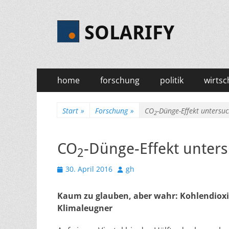
SOLARIFY
Primäres
Zum
home
forschung
politik
wirtsc
Inhalt
Menü
springen
Start
»
Forschung
»
CO
-Dünge-Effekt untersuc
2
CO
-Dünge-Effekt unter
2
Veröffentlicht
Autor
30. April 2016
gh
am
Kaum zu glauben, aber wahr: Kohlendioxid
Klimaleugner