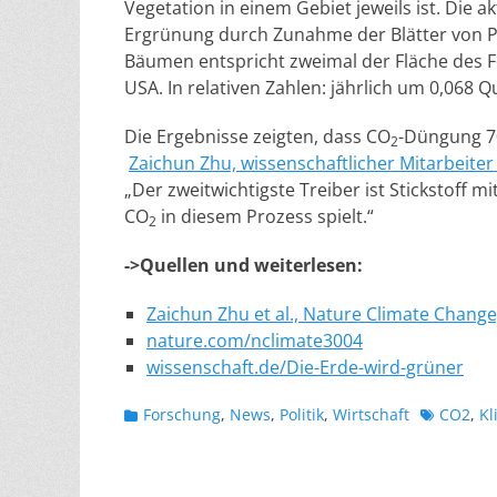
Vegetation in einem Gebiet jeweils ist. Die ak
Ergrünung durch Zunahme der Blätter von P
Bäumen entspricht zweimal der Fläche des F
USA. In relativen Zahlen: jährlich um 0,06
Die Ergebnisse zeigten, dass CO
-Düngung 70
2
Zaichun Zhu, wissenschaftlicher Mitarbeiter
„Der zweitwichtigste Treiber ist Stickstoff m
CO
in diesem Prozess spielt.“
2
->Quellen und weiterlesen:
Zaichun Zhu et al., Nature Climate Change
nature.com/nclimate3004
wissenschaft.de/Die-Erde-wird-grüner
Kategorien
Schlagwor
Forschung
,
News
,
Politik
,
Wirtschaft
CO2
,
Kl