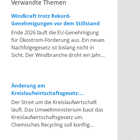
Verwandte Themen
Windkraft trotz Rekord-
Genehmigungen vor dem Stillstand
Ende 2026 läuft die EU-Genehmigung
für Ökostrom-Förderung aus. Ein neues
Nachfolgegesetz ist bislang nicht in
Sicht. Der Windbranche droht ein Jahr,
in dem sie nichts Neues anfangen kann.
Jahrelang scheiterte die Windkraft an
schleppenden Genehmigungen. Dieses
Problem hat die Politik tatsächlich
Änderung am
gelöst, die Verfahren laufen heute
Kreislaufwirtschaftsgesetz:
deutlich schneller. Die Halbjahresbilanz
Chemisches Recycling soll Lücke
Der Streit um die Kreislaufwirtschaft
der Branche bestätigt dieses Muster:
füllen
läuft. Das Umweltministerium baut das
So viele Windräder wie nie zuvor
Kreislaufwirtschaftsgesetz um.
wurden genehmigt, doch im ersten
Chemisches Recycling soll künftig
Halbjahr gingen netto nur rund zwei
gleichrangig neben dem klassischen
Gigawatt ans Netz. Der Bestand liegt
Recycling stehen. Die Entsorger sehen