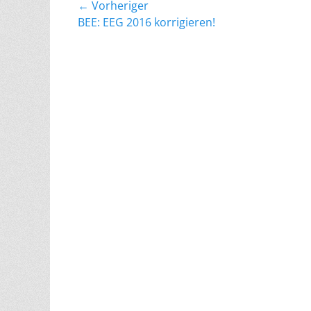
Beitragsnavigation
← Vorheriger
Vorheriger
BEE: EEG 2016 korrigieren!
Beitrag: