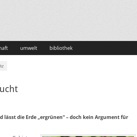
haft
umwelt
bibliothek
ht
sucht
 lässt die Erde „ergrünen“ – doch kein Argument für