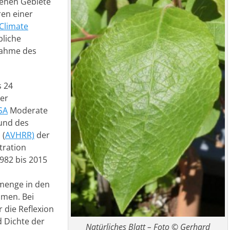
senen Gebiete
ren einer
Climate
bliche
nahme des
s 24
ner
SA
Moderate
 und des
 (
AVHRR)
der
tration
1982 bis 2015
smenge in den
men. Bei
 die Reflexion
d Dichte der
Natürliches Blatt – Foto © Gerhard