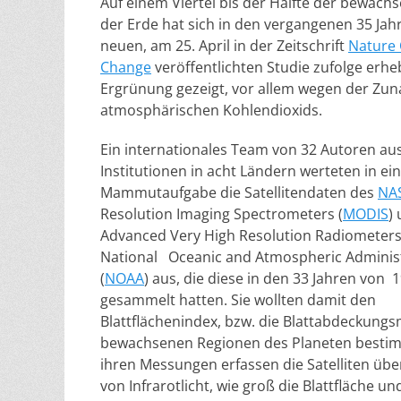
Auf einem Viertel bis der Hälfte der bewach
der Erde hat sich in den vergangenen 35 Jah
neuen, am 25. April in der Zeitschrift
Nature 
Change
veröffentlichten Studie zufolge erhe
Ergrünung gezeigt, vor allem wegen der Zu
atmosphärischen Kohlendioxids.
Ein internationales Team von 32 Autoren au
Institutionen in acht Ländern werteten in ei
Mammutaufgabe die Satellitendaten des
NA
Resolution Imaging Spectrometers (
MODIS
)
Advanced Very High Resolution Radiometers
National Oceanic and Atmospheric Adminis
(
NOAA
) aus, die diese in den 33 Jahren von 
gesammelt hatten. Sie wollten damit den
Blattflächenindex, bzw. die Blattabdeckung
bewachsenen Regionen des Planeten bestim
ihren Messungen erfassen die Satelliten über
von Infrarotlicht, wie groß die Blattfläche un