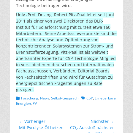
Technologie beitragen wird.
Univ.-Prof. Dr.-Ing. Robert Pitz-Paal leitet seit Juni
2011 als einer von zwei Direktoren das DLR-
Institut für Solarforschung mit zurzeit etwa 160
Mitarbeitern. Seine Arbeitsschwerpunkte sind die
technische Analyse und Optimierung von
konzentrierenden Solarsystemen zur Strom- und
Brennstofferzeugung. Pitz-Paal ist als weltweit
anerkannter Experte für CSP-Technologie Mitglied
in verschiedenen deutschen und internationalen
Fachausschüssen, Verbänden, Editorial Boards
von Fachzeitschriften und wird für Gutachten zu
energiepolitischen Fragestellungen zu Rate
gezogen.
Kategorien
Schlagworte
Forschung
,
News
,
Selbst-Gespräch
CSP
,
Erneuerbare
Energien
,
PV
Beitragsnavigation
← Vorheriger
Nächster →
Vorheriger
Nächster
Mit Pyrolyse-Öl heizen
CO
-Ausstoß nächster
2