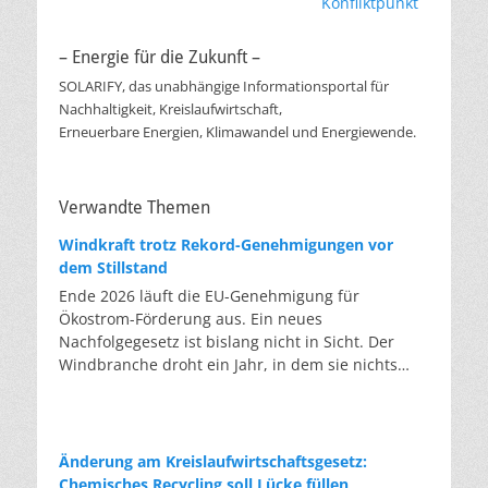
Beitrag:
Beitrag:
Konfliktpunkt
– Energie für die Zukunft –
SOLARIFY, das unabhängige Informationsportal für
Nachhaltigkeit, Kreislaufwirtschaft,
Erneuerbare Energien, Klimawandel und Energiewende.
Verwandte Themen
Windkraft trotz Rekord-Genehmigungen vor
dem Stillstand
Ende 2026 läuft die EU-Genehmigung für
Ökostrom-Förderung aus. Ein neues
Nachfolgegesetz ist bislang nicht in Sicht. Der
Windbranche droht ein Jahr, in dem sie nichts
Neues anfangen kann. Jahrelang scheiterte die
Windkraft an schleppenden Genehmigungen.
Dieses Problem hat die Politik tatsächlich gelöst,
die Verfahren laufen heute deutlich schneller. Die
Änderung am Kreislaufwirtschaftsgesetz:
Halbjahresbilanz der Branche bestätigt dieses
Chemisches Recycling soll Lücke füllen