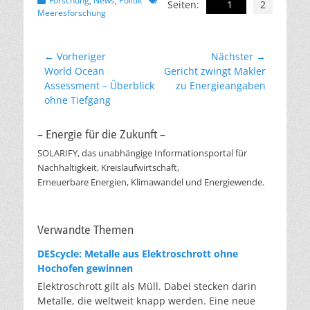
Forschung
,
News
,
Politik
Seiten:
1
2
Meeresforschung
Beitragsnavigation
← Vorheriger
Nächster →
Vorheriger
Nächster
World Ocean
Gericht zwingt Makler
Beitrag:
Beitrag:
Assessment – Überblick
zu Energieangaben
ohne Tiefgang
– Energie für die Zukunft –
SOLARIFY, das unabhängige Informationsportal für
Nachhaltigkeit, Kreislaufwirtschaft,
Erneuerbare Energien, Klimawandel und Energiewende.
Verwandte Themen
DEScycle: Metalle aus Elektroschrott ohne
Hochofen gewinnen
Elektroschrott gilt als Müll. Dabei stecken darin
Metalle, die weltweit knapp werden. Eine neue