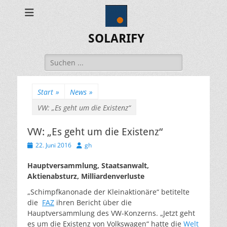
SOLARIFY
Suchen
nach:
Start
»
News
»
VW: „Es geht um die Existenz“
VW: „Es geht um die Existenz“
Veröffentlicht
Autor
22. Juni 2016
gh
am
Hauptversammlung, Staatsanwalt,
Aktienabsturz, Milliardenverluste
„Schimpfkanonade der Kleinaktionäre“ betitelte
die
FAZ
ihren Bericht über die
Hauptversammlung des VW-Konzerns. „Jetzt geht
es um die Existenz von Volkswagen“ hatte die
Welt