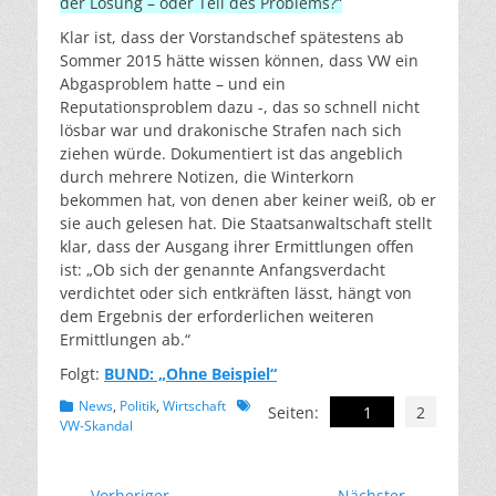
der Lösung – oder Teil des Problems?“
Klar ist, dass der Vorstandschef spätestens ab
Sommer 2015 hätte wissen können, dass VW ein
Abgasproblem hatte – und ein
Reputationsproblem dazu -, das so schnell nicht
lösbar war und drakonische Strafen nach sich
ziehen würde. Dokumentiert ist das angeblich
durch mehrere Notizen, die Winterkorn
bekommen hat, von denen aber keiner weiß, ob er
sie auch gelesen hat. Die Staatsanwaltschaft stellt
klar, dass der Ausgang ihrer Ermittlungen offen
ist: „Ob sich der genannte Anfangsverdacht
verdichtet oder sich entkräften lässt, hängt von
dem Ergebnis der erforderlichen weiteren
Ermittlungen ab.“
Folgt:
BUND: „Ohne Beispiel“
Kategorien
Schlagworte
News
,
Politik
,
Wirtschaft
Seiten:
1
2
VW-Skandal
← Vorheriger
Nächster →