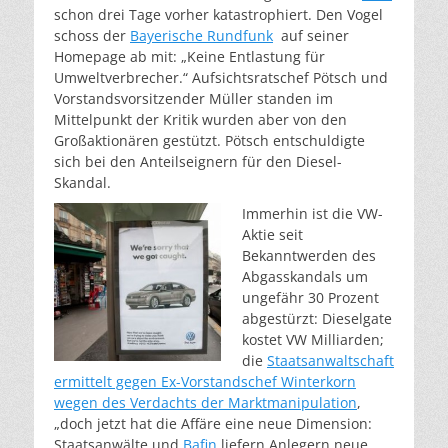
schon drei Tage vorher katastrophiert. Den Vogel
schoss der
Bayerische Rundfunk
auf seiner
Homepage ab mit: „Keine Entlastung für
Umweltverbrecher.“ Aufsichtsratschef Pötsch und
Vorstandsvorsitzender Müller standen im
Mittelpunkt der Kritik wurden aber von den
Großaktionären gestützt. Pötsch entschuldigte
sich bei den Anteilseignern für den Diesel-
Skandal.
Immerhin ist die VW-
Aktie seit
Bekanntwerden des
Abgasskandals um
ungefähr 30 Prozent
abgestürzt: Dieselgate
kostet VW Milliarden;
die
Staatsanwaltschaft
ermittelt gegen Ex-Vorstandschef Winterkorn
wegen des Verdachts der Marktmanipulation
,
„doch jetzt hat die Affäre eine neue Dimension:
Staatsanwälte und
Bafin
liefern Anlegern neue