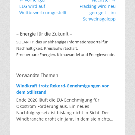
Beitragsnavigation
Vorheriger
Nächster
EEG wird auf
Fracking wird neu
Beitrag:
Beitrag:
Wettbewerb umgestellt
geregelt – im
Schweinsgalopp
– Energie für die Zukunft –
SOLARIFY, das unabhängige Informationsportal für
Nachhaltigkeit, Kreislaufwirtschaft,
Erneuerbare Energien, Klimawandel und Energiewende.
Verwandte Themen
Windkraft trotz Rekord-Genehmigungen vor
dem Stillstand
Ende 2026 läuft die EU-Genehmigung für
Ökostrom-Förderung aus. Ein neues
Nachfolgegesetz ist bislang nicht in Sicht. Der
Windbranche droht ein Jahr, in dem sie nichts
Neues anfangen kann. Jahrelang scheiterte die
Windkraft an schleppenden Genehmigungen.