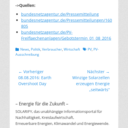
->Quellen:
bundesnetzagentur.de/Pressemitteilung
bundesnetzagentur.de/Pressemitteilungen/160
805
bundesnetzagentur.de/PV-
Freiflaechenanlagen/Gebotstermin_01_08_2016
Kategorien
Schlagworte
News
,
Politik
,
Verbraucher
,
Wirtschaft
PV
,
PV-
Ausschreibung
Beitragsnavigation
← Vorheriger
Nächster →
Vorheriger
Nächster
08.08.2016: Earth
Winzige Solarzellen
Beitrag:
Beitrag:
Overshoot Day
erzeugen Energie
„seitwärts“
– Energie für die Zukunft –
SOLARIFY, das unabhängige Informationsportal für
Nachhaltigkeit, Kreislaufwirtschaft,
Erneuerbare Energien, Klimawandel und Energiewende.