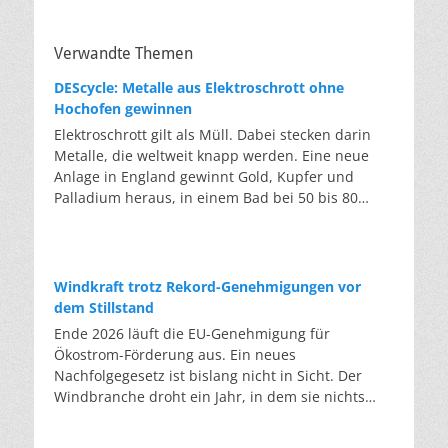
Verwandte Themen
DEScycle: Metalle aus Elektroschrott ohne
Hochofen gewinnen
Elektroschrott gilt als Müll. Dabei stecken darin
Metalle, die weltweit knapp werden. Eine neue
Anlage in England gewinnt Gold, Kupfer und
Palladium heraus, in einem Bad bei 50 bis 80
Grad, statt wie bisher im Hochofen. Klassisches
Metallrecycling schmilzt Leiterplatten und
Kabelreste bei mehreren hundert bis über
tausend Grad ein. Energieintensiv und nur im
Windkraft trotz Rekord-Genehmigungen vor
industriellen Großmaßstab möglich. Das Londoner
dem Stillstand
Start-up DEScycle hat im englischen Teesside eine
Ende 2026 läuft die EU-Genehmigung für
Demonstrationsanlage eröffnet, die ohne diese
Ökostrom-Förderung aus. Ein neues
Hitze auskommt: Ein chemisches Bad löst die
Nachfolgegesetz ist bislang nicht in Sicht. Der
Metalle bei 50 bis 80 Grad heraus, statt sie
Windbranche droht ein Jahr, in dem sie nichts
einzuschmelzen. Das Verfahren heißt Iono-
Neues anfangen kann. Jahrelang scheiterte die
Metallurgie und nutzt eine Salzmischung, bei der
Windkraft an schleppenden Genehmigungen.