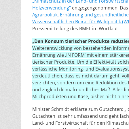
„Klimaschutz in der Land- und Forstwirtsch
Holzverwendung“
entgegengenommen. Das 
Agrarpolitik, Ernährung und gesundheitlich
Wissenschaftlichen Beirat für Waldpolitik 
Pressemitteilung des BMEL im Wortlaut.
„
Den Konsum tierischer Produkte reduzie
Weiterentwicklung von bestehenden Inform
Ernährung wie ‚IN FORM‘ mit einem stärker
tierischer Produkte. Um die Effektivität so
verlässliche Monitoring- und Evaluationssy
verdeutlichen, dass es nicht darum geht, voll
verzichten, sondern um eine Reduktion des
und zugleich klimafreundliches Maß. Allerdin
Milchprodukten und Käse, bisher nicht hinr
Minister Schmidt erklärte zum Gutachten: „Ic
Gutachten ist sehr umfassend und geht fachl
Land- und Forstwirtschaft für den Klimaschut