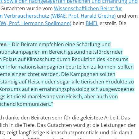
aft sowie den nachgelagerten Bereichen und Ernährung und
Gutachten wurde vom
Wissenschaftlichen Beirat für
en Verbraucherschutz (WBAE, Prof. Harald Grethe)
und vom
(WBW, Prof. Hermann Spellmann)
beim
BMEL
erstellt. Die
ren
– Die Beiräte empfehlen eine Schärfung und
ationskampagnen im Bereich gesundheitsfördernder
en Fokus auf Klimaschutz durch Reduktion des Konsums
lcher Informationskampagnen beurteilen zu können, sollten
steme eingerichtet werden. Die Kampagnen sollten
ständig auf Fleisch oder sogar alle tierischen Produkte zu
 Konsums auf ein ernährungsphysiologisch ausgewogenes
gs ist die Klimarelevanz von Fleisch, aber auch von
eichend kommuniziert.“
h danke den Beiräten sehr für die geleistete Arbeit. Das
ich in die Tiefe. Das Gutachten würdigt die Leistungen der
z, zeigt langfristige Klimaschutzpotentiale und die damit