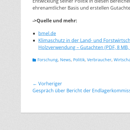
Entwicklung seiner Politik in diesen Bereic
ehrenamtlicher Basis und erstellen Gutacht
->Quelle und mehr:
bmel.de
Klimaschutz in der Land- und Forstwirts
Holzverwendung – Gutachten
(PDF, 8 MB, 
Kategorien
Forschung
,
News
,
Politik
,
Verbraucher
,
Wirtscha
Beitragsnavigation
← Vorheriger
Vorheriger
Gespräch über Bericht der Endlagerkommis
Beitrag: