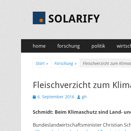
SOLARIFY
Primäres
Zum
home
forschung
politik
wirtsc
Inhalt
Menü
springen
Start
»
Forschung
»
Fleischverzicht zum Klima
Fleischverzicht zum Kli
Veröffentlicht
Autor
6. September 2016
gh
am
Schmidt: Beim Klimaschutz sind Land- und
Bundeslandwirtschaftsminister Christian Sc