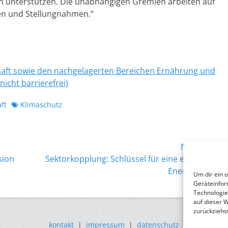
hen unterstützen. Die unabhängigen Gremien arbeiten auf
en und Stellungnahmen.“
chaft sowie den nachgelagerten Bereichen Ernährung und
nicht barrierefrei)
Schlagworte
ft
Klimaschutz
Nächster →
Nächster
sion
Sektorkopplung: Schlüssel für eine erfolgreiche
Beitrag:
Energiewende?
Um dir ein 
Geräteinfor
Technologie
auf dieser 
zurückziehs
kontakt
|
impressum
|
datenschutz