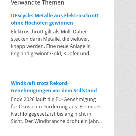
Verwandte Themen
DEScycle: Metalle aus Elektroschrott
ohne Hochofen gewinnen
Elektroschrott gilt als Müll. Dabei
stecken darin Metalle, die weltweit
knapp werden. Eine neue Anlage in
England gewinnt Gold, Kupfer und
Palladium heraus, in einem Bad bei 50
bis 80 Grad, statt wie bisher im
Hochofen. Klassisches Metallrecycling
schmilzt Leiterplatten und Kabelreste
Windkraft trotz Rekord-
bei mehreren hundert bis über
Genehmigungen vor dem Stillstand
tausend Grad ein. Energieintensiv und
Ende 2026 läuft die EU-Genehmigung
nur im industriellen Großmaßstab
für Ökostrom-Förderung aus. Ein neues
möglich. Das Londoner Start-up
Nachfolgegesetz ist bislang nicht in
DEScycle hat im englischen Teesside
Sicht. Der Windbranche droht ein Jahr,
eine Demonstrationsanlage eröffnet,
in dem sie nichts Neues anfangen kann.
die ohne diese Hitze auskommt: Ein
Jahrelang scheiterte die Windkraft an