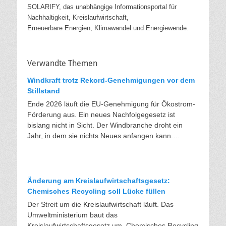
SOLARIFY, das unabhängige Informationsportal für
Nachhaltigkeit, Kreislaufwirtschaft,
Erneuerbare Energien, Klimawandel und Energiewende.
Verwandte Themen
Windkraft trotz Rekord-Genehmigungen vor dem
Stillstand
Ende 2026 läuft die EU-Genehmigung für Ökostrom-
Förderung aus. Ein neues Nachfolgegesetz ist
bislang nicht in Sicht. Der Windbranche droht ein
Jahr, in dem sie nichts Neues anfangen kann.
Jahrelang scheiterte die Windkraft an schleppenden
Genehmigungen. Dieses Problem hat die Politik
tatsächlich gelöst, die Verfahren laufen heute deutlich
schneller. Die Halbjahresbilanz der Branche bestätigt
Änderung am Kreislaufwirtschaftsgesetz:
dieses Muster: So viele Windräder wie nie zuvor
Chemisches Recycling soll Lücke füllen
wurden genehmigt, doch im ersten Halbjahr gingen
Der Streit um die Kreislaufwirtschaft läuft. Das
netto nur rund zwei Gigawatt ans Netz. Der Bestand
Umweltministerium baut das
liegt damit bei etwa 70 Gigawatt. Das gesetzliche
Kreislaufwirtschaftsgesetz um. Chemisches Recycling