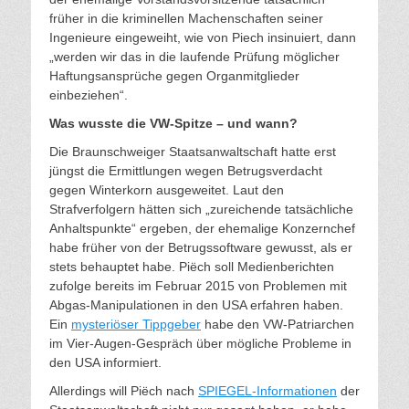
früher in die kriminellen Machenschaften seiner
Ingenieure eingeweiht, wie von Piech insinuiert, dann
„werden wir das in die laufende Prüfung möglicher
Haftungsansprüche gegen Organmitglieder
einbeziehen“.
Was wusste die VW-Spitze – und wann?
Die Braunschweiger Staatsanwaltschaft hatte erst
jüngst die Ermittlungen wegen Betrugsverdacht
gegen Winterkorn ausgeweitet. Laut den
Strafverfolgern hätten sich „zureichende tatsächliche
Anhaltspunkte“ ergeben, der ehemalige Konzernchef
habe früher von der Betrugssoftware gewusst, als er
stets behauptet habe. Piëch soll Medienberichten
zufolge bereits im Februar 2015 von Problemen mit
Abgas-Manipulationen in den USA erfahren haben.
Ein
mysteriöser Tippgeber
habe den VW-Patriarchen
im Vier-Augen-Gespräch über mögliche Probleme in
den USA informiert.
Allerdings will Piëch nach
SPIEGEL-Informationen
der