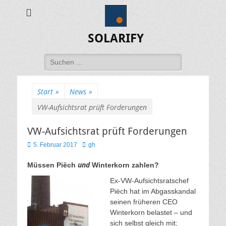
SOLARIFY
Suchen
nach:
Start
»
News
»
VW-Aufsichtsrat prüft Forderungen
VW-Aufsichtsrat prüft Forderungen
Veröffentlicht
Autor
5. Februar 2017
gh
am
und
Müssen Piëch
Winterkorn zahlen?
Ex-VW-Aufsichtsratschef
Piëch hat im Abgasskandal
seinen früheren CEO
Winterkorn belastet – und
sich selbst gleich mit;