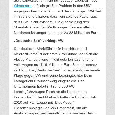
Staatsanwaltschaft nicht nur gesagt haben, er habe
Winterkorn
auf „ein großes Problem in den USA“
angesprochen habe. Auch soll der damalige VW-Chef
ihm versichert haben, dass „ein solches Papier aus
den USA“ nicht existiere. Die Aufarbeitung des
Skandals kostet den Wolfsburger Konzern allein in
Nordamerika umgerechnet bis zu 22 Milliarden Euro.
„Deutsche See“ verklagt VW
Der deutsche Marktführer für Frischfisch und
Meeresfrüchte ist der erste Großkunde, der sich die
Abgas-Manipulationen nicht gefallen lässt und nun
Volkswagen auf 11,9 Millionen Euro Schadenersatz
verklagt. Die „Deutsche See“ hat eine entsprechende
Klage gegen VW und seine Leasingtochter beim
Landgericht Braunschweig eingereicht. Das
Unternehmen liefert mit rund 500 VW-
Leasingfahrzeugen Fisch an die Kunden aus.
Firmenchef Egbert Miebach hatte die Flotte im Jahr
2010 auf Fahrzeuge mit „BlueMotion“-
Dieseltechnologie von VW umgestellt, um die
Auslieferung umweltfreundlicher zu machen. Jetzt