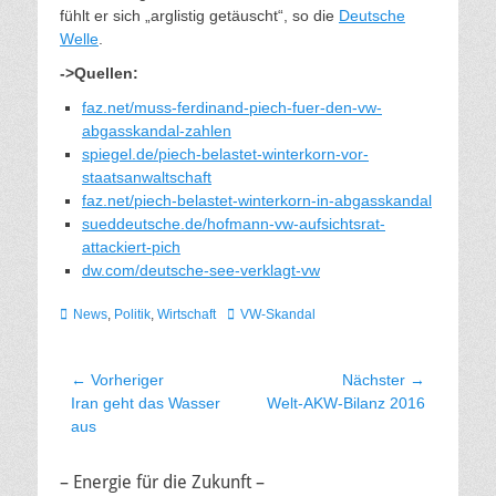
fühlt er sich „arglistig getäuscht“, so die
Deutsche
Welle
.
->Quellen:
faz.net/muss-ferdinand-piech-fuer-den-vw-
abgasskandal-zahlen
spiegel.de/piech-belastet-winterkorn-vor-
staatsanwaltschaft
faz.net/piech-belastet-winterkorn-in-abgasskandal
sueddeutsche.de/hofmann-vw-aufsichtsrat-
attackiert-pich
dw.com/deutsche-see-verklagt-vw
Kategorien
Schlagworte
News
,
Politik
,
Wirtschaft
VW-Skandal
Beitragsnavigation
← Vorheriger
Nächster →
Vorheriger
Nächster
Iran geht das Wasser
Welt-AKW-Bilanz 2016
Beitrag:
Beitrag:
aus
– Energie für die Zukunft –