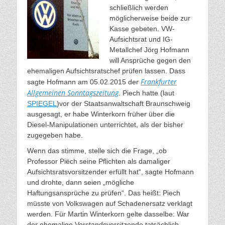
schließlich werden
möglicherweise beide zur
Kasse gebeten. VW-
Aufsichtsrat und IG-
Metallchef Jörg Hofmann
will Ansprüche gegen den
ehemaligen Aufsichtsratschef prüfen lassen. Dass
Frankfurter
sagte Hofmann am 05.02.2015 der
Allgemeinen Sonntagszeitung
. Piech hatte (laut
SPIEGEL
)vor der Staatsanwaltschaft Braunschweig
ausgesagt, er habe Winterkorn früher über die
Diesel-Manipulationen unterrichtet, als der bisher
zugegeben habe.
Wenn das stimme, stelle sich die Frage, „ob
Professor Piëch seine Pflichten als damaliger
Aufsichtsratsvorsitzender erfüllt hat“, sagte Hofmann
und drohte, dann seien „mögliche
Haftungsansprüche zu prüfen“. Das heißt: Piech
müsste von Volkswagen auf Schadenersatz verklagt
werden. Für Martin Winterkorn gelte dasselbe: War
der ehemalige Vorstandsvorsitzende tatsächlich