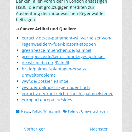
Banken, allen voran der in London ansässigen
HSBC, die mit großzügigen Krediten zur
Ausbeutung der indonesischen Regenwälder
beitragen.
->Ganzer Artikel und Quellen:
euractiv.de/eu-parlament-will-verheizen-von-
regenwaeldern-fuer-biosprit-stoppen
greenpeace-muenchen.de/palmoel
greenpeace.de/kein-schmutziges-palmoel
de.wikipedia.org/Palmöl
br.de/palmoel-plantagen-ersatz-
umweltprobleme
wwf.de/Dossier_Palmoel
wwf.de/tpalmoel-segen-oder-fluch
euractiv.de/frankreich-erhoeht-palmoelsteuer
europarl.europa.eu/sides
Kategorien
Schlagworte
News
,
Politik
,
Wirtschaft
Palmöl
,
Umweltschäden
Beitragsnavigation
← Vorheriger
Nächster →