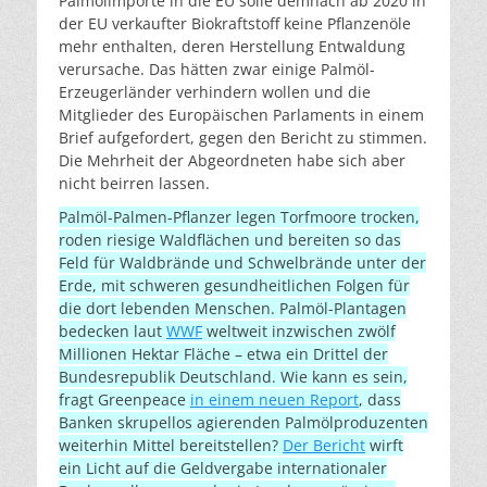
Palmölimporte in die EU solle demnach ab 2020 in
der EU verkaufter Biokraftstoff keine Pflanzenöle
mehr enthalten, deren Herstellung Entwaldung
verursache. Das hätten zwar einige Palmöl-
Erzeugerländer verhindern wollen und die
Mitglieder des Europäischen Parlaments in einem
Brief aufgefordert, gegen den Bericht zu stimmen.
Die Mehrheit der Abgeordneten habe sich aber
nicht beirren lassen.
Palmöl-Palmen-Pflanzer legen Torfmoore trocken,
roden riesige Waldflächen und bereiten so das
Feld für Waldbrände und Schwelbrände unter der
Erde, mit schweren gesundheitlichen Folgen für
die dort lebenden Menschen. Palmöl-Plantagen
bedecken laut
WWF
weltweit inzwischen zwölf
Millionen Hektar Fläche – etwa ein Drittel der
Bundesrepublik Deutschland. Wie kann es sein,
fragt Greenpeace
in einem neuen Report
, dass
Banken skrupellos agierenden Palmölproduzenten
weiterhin Mittel bereitstellen?
Der Bericht
wirft
ein Licht auf die Geldvergabe internationaler