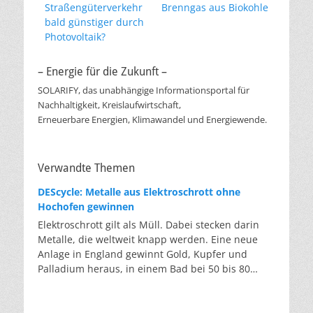
Vorheriger
Nächster
Straßengüterverkehr
Brenngas aus Biokohle
Beitrag:
Beitrag:
bald günstiger durch
Photovoltaik?
– Energie für die Zukunft –
SOLARIFY, das unabhängige Informationsportal für
Nachhaltigkeit, Kreislaufwirtschaft,
Erneuerbare Energien, Klimawandel und Energiewende.
Verwandte Themen
DEScycle: Metalle aus Elektroschrott ohne
Hochofen gewinnen
Elektroschrott gilt als Müll. Dabei stecken darin
Metalle, die weltweit knapp werden. Eine neue
Anlage in England gewinnt Gold, Kupfer und
Palladium heraus, in einem Bad bei 50 bis 80
Grad, statt wie bisher im Hochofen. Klassisches
Metallrecycling schmilzt Leiterplatten und
Kabelreste bei mehreren hundert bis über