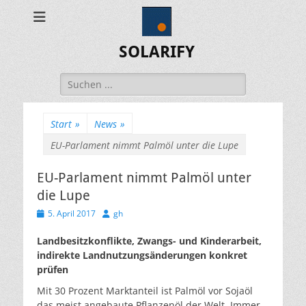
SOLARIFY
Suchen
nach:
Start
»
News
»
EU-Parlament nimmt Palmöl unter die Lupe
EU-Parlament nimmt Palmöl unter
die Lupe
Veröffentlicht
Autor
5. April 2017
gh
am
Landbesitzkonflikte, Zwangs- und Kinderarbeit,
indirekte Landnutzungsänderungen konkret
prüfen
Mit 30 Prozent Marktanteil ist Palmöl vor Sojaöl
das meist angebaute Pflanzenöl der Welt. Immer