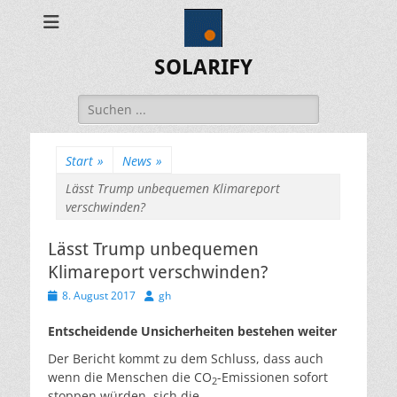
SOLARIFY
Suchen
nach:
Start
»
News
»
Lässt Trump unbequemen Klimareport
verschwinden?
Lässt Trump unbequemen
Klimareport verschwinden?
Veröffentlicht
Autor
8. August 2017
gh
am
Entscheidende Unsicherheiten bestehen weiter
Der Bericht kommt zu dem Schluss, dass auch
wenn die Menschen die CO
-Emissionen sofort
2
stoppen würden, sich die