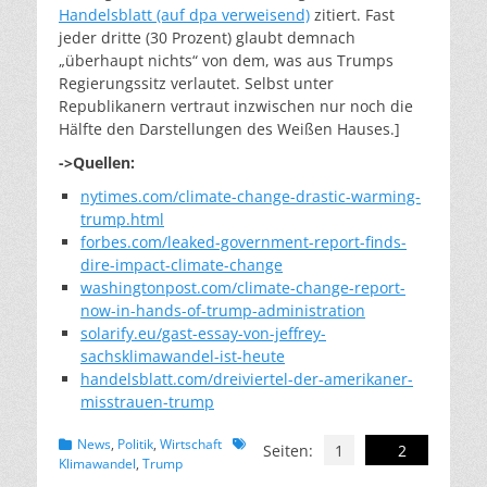
Handelsblatt (auf dpa verweisend)
zitiert. Fast
jeder dritte (30 Prozent) glaubt demnach
„überhaupt nichts“ von dem, was aus Trumps
Regierungssitz verlautet. Selbst unter
Republikanern vertraut inzwischen nur noch die
Hälfte den Darstellungen des Weißen Hauses.]
->Quellen:
nytimes.com/climate-change-drastic-warming-
trump.html
forbes.com/leaked-government-report-finds-
dire-impact-climate-change
washingtonpost.com/climate-change-report-
now-in-hands-of-trump-administration
solarify.eu/gast-essay-von-jeffrey-
sachsklimawandel-ist-heute
handelsblatt.com/dreiviertel-der-amerikaner-
misstrauen-trump
Kategorien
Schlagworte
News
,
Politik
,
Wirtschaft
Seiten:
1
2
Klimawandel
,
Trump