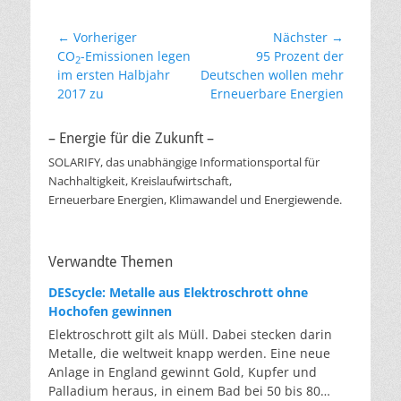
Beitragsnavigation
← Vorheriger
Nächster →
Vorheriger
Nächster
CO
-Emissionen legen
95 Prozent der
2
Beitrag:
Beitrag:
im ersten Halbjahr
Deutschen wollen mehr
2017 zu
Erneuerbare Energien
– Energie für die Zukunft –
SOLARIFY, das unabhängige Informationsportal für
Nachhaltigkeit, Kreislaufwirtschaft,
Erneuerbare Energien, Klimawandel und Energiewende.
Verwandte Themen
DEScycle: Metalle aus Elektroschrott ohne
Hochofen gewinnen
Elektroschrott gilt als Müll. Dabei stecken darin
Metalle, die weltweit knapp werden. Eine neue
Anlage in England gewinnt Gold, Kupfer und
Palladium heraus, in einem Bad bei 50 bis 80