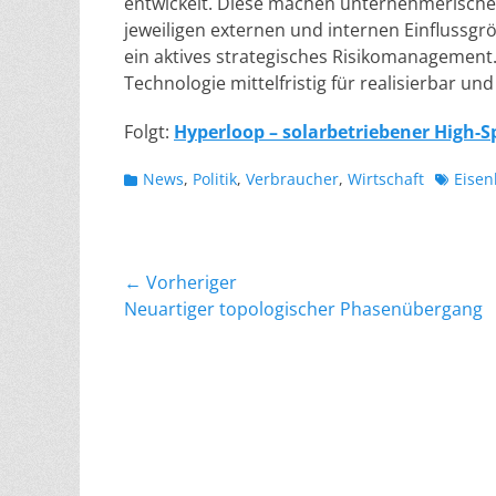
entwickelt. Diese machen unternehmerische 
jeweiligen externen und internen Einflussgröß
ein aktives strategisches Risikomanagement.
Technologie mittelfristig für realisierbar un
Folgt:
Hyperloop – solarbetriebener High-S
Kategorien
Schlagw
News
,
Politik
,
Verbraucher
,
Wirtschaft
Eise
Beitragsnavigation
← Vorheriger
Vorheriger
Neu­artiger topo­lo­gischer Phasen­über­gang
Beitrag: