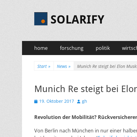
SOLARIFY
Primäres
Zum
home
forschung
politik
wirtsc
Inhalt
Menü
springen
Start
»
News
»
Munich Re steigt bei Elon Musk
Munich Re steigt bei El
Veröffentlicht
Autor
19. Oktober 2017
gh
am
Revolution der Mobilität? Rückversicherer
Von Berlin nach München in nur einer halbe