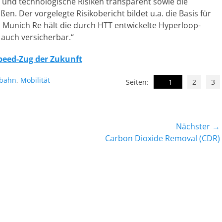
und technologische Risiken transparent sowie die
en. Der vorgelegte Risikobericht bildet u.a. die Basis für
 Munich Re hält die durch HTT entwickelte Hyperloop-
d auch versicherbar.“
peed-Zug der Zukunft
orte
nbahn
,
Mobilität
Seiten:
1
2
3
Nächster →
Nächster
Carbon Dioxide Removal (CDR)
Beitrag: