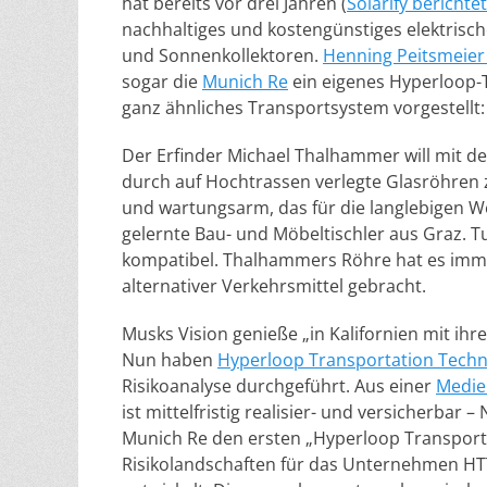
hat bereits vor drei Jahren (
Solarify berichte
nachhaltiges und kostengünstiges elektrisc
und Sonnenkollektoren.
Henning Peitsmeier
sogar die
Munich Re
ein eigenes Hyperloop-T
ganz ähnliches Transportsystem vorgestellt
Der Erfinder Michael Thalhammer will mit 
durch auf Hochtrassen verlegte Glasröhren z
und wartungsarm, das für die langlebigen We
gelernte Bau- und Möbeltischler aus Graz. T
kompatibel. Thalhammers Röhre hat es immer
alternativer Verkehrsmittel gebracht.
Musks Vision genieße „in Kalifornien mit ih
Nun haben
Hyperloop Transportation Techn
Risikoanalyse durchgeführt. Aus einer
Medie
ist mittelfristig realisier- und versicherbar
Munich Re den ersten „Hyperloop Transporta
Risikolandschaften für das Unternehmen HTT