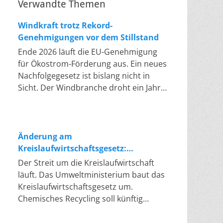
Verwandte Themen
Windkraft trotz Rekord-
Genehmigungen vor dem Stillstand
Ende 2026 läuft die EU-Genehmigung
für Ökostrom-Förderung aus. Ein neues
Nachfolgegesetz ist bislang nicht in
Sicht. Der Windbranche droht ein Jahr,
in dem sie nichts Neues anfangen kann.
Jahrelang scheiterte die Windkraft an
schleppenden Genehmigungen. Dieses
Problem hat die Politik tatsächlich
Änderung am
gelöst, die Verfahren laufen heute
Kreislaufwirtschaftsgesetz:
deutlich schneller. Die Halbjahresbilanz
Chemisches Recycling soll Lücke
Der Streit um die Kreislaufwirtschaft
der Branche bestätigt dieses Muster:
füllen
läuft. Das Umweltministerium baut das
So viele Windräder wie nie zuvor
Kreislaufwirtschaftsgesetz um.
wurden genehmigt, doch im ersten
Chemisches Recycling soll künftig
Halbjahr gingen netto nur rund zwei
gleichrangig neben dem klassischen
Gigawatt ans Netz. Der Bestand liegt
Recycling stehen. Die Entsorger sehen