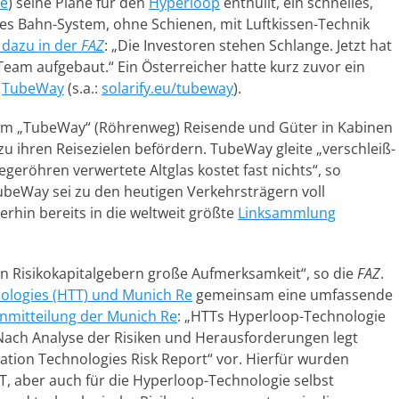
te
) seine Pläne für den
Hyperloop
enthüllt, ein schnelles,
hes Bahn-System, ohne Schienen, mit Luftkissen-Technik
 dazu in der
FAZ
: „Die Investoren stehen Schlange. Jetzt hat
eam aufgebaut.“ Ein Österreicher hatte kurz zuvor ein
:
TubeWay
(s.a.:
solarify.eu/tubeway
).
dem „TubeWay“ (Röhrenweg) Reisende und Güter in Kabinen
u ihren Reisezielen befördern. TubeWay gleite „verschleiß-
geröhren verwertete Altglas kostet fast nichts“, so
ubeWay sei zu den heutigen Verkehrsträgern voll
hin bereits in die weltweit größte
Linksammlung
ren Risikokapitalgebern große Aufmerksamkeit“, so die
FAZ
.
ologies (HTT) und Munich Re
gemeinsam eine umfassende
nmitteilung der Munich Re
: „HTTs Hyperloop-Technologie
 – Nach Analyse der Risiken und Herausforderungen legt
tion Technologies Risk Report“ vor. Hierfür wurden
, aber auch für die Hyperloop-Technologie selbst