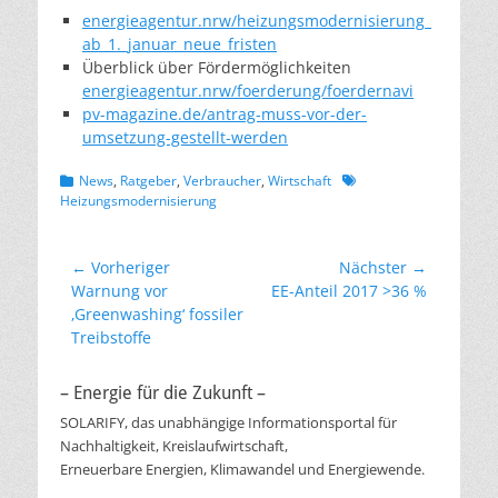
energieagentur.nrw/heizungsmodernisierung_
ab_1._januar_neue_fristen
Überblick über Fördermöglichkeiten
energieagentur.nrw/foerderung/foerdernavi
pv-magazine.de/antrag-muss-vor-der-
umsetzung-gestellt-werden
Kategorien
Schlagworte
News
,
Ratgeber
,
Verbraucher
,
Wirtschaft
Heizungsmodernisierung
Beitragsnavigation
← Vorheriger
Nächster →
Vorheriger
Nächster
Warnung vor
EE-Anteil 2017 >36 %
Beitrag:
Beitrag:
‚Greenwashing‘ fossiler
Treibstoffe
– Energie für die Zukunft –
SOLARIFY, das unabhängige Informationsportal für
Nachhaltigkeit, Kreislaufwirtschaft,
Erneuerbare Energien, Klimawandel und Energiewende.