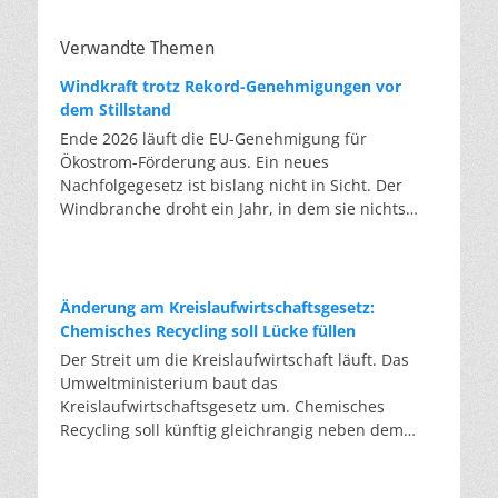
Verwandte Themen
Windkraft trotz Rekord-Genehmigungen vor
dem Stillstand
Ende 2026 läuft die EU-Genehmigung für
Ökostrom-Förderung aus. Ein neues
Nachfolgegesetz ist bislang nicht in Sicht. Der
Windbranche droht ein Jahr, in dem sie nichts
Neues anfangen kann. Jahrelang scheiterte die
Windkraft an schleppenden Genehmigungen.
Dieses Problem hat die Politik tatsächlich gelöst,
die Verfahren laufen heute deutlich schneller. Die
Änderung am Kreislaufwirtschaftsgesetz:
Halbjahresbilanz der Branche bestätigt dieses
Chemisches Recycling soll Lücke füllen
Muster: So viele Windräder wie nie zuvor wurden
Der Streit um die Kreislaufwirtschaft läuft. Das
genehmigt, doch im ersten Halbjahr gingen netto
Umweltministerium baut das
nur rund zwei Gigawatt ans Netz. Der Bestand
Kreislaufwirtschaftsgesetz um. Chemisches
liegt damit bei etwa 70 Gigawatt. Das gesetzliche
Recycling soll künftig gleichrangig neben dem
Zwischenziel von 84 Gigawatt zum Jahresende ist
klassischen Recycling stehen. Die Entsorger sehen
außer Reichweite. Allerdings wächst auch der
hier Gefahren für die Branche. Das
Fördertopf nicht mit, da er gesetzlich gedeckelt