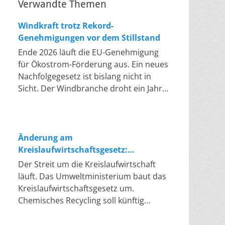
Verwandte Themen
Windkraft trotz Rekord-
Genehmigungen vor dem Stillstand
Ende 2026 läuft die EU-Genehmigung
für Ökostrom-Förderung aus. Ein neues
Nachfolgegesetz ist bislang nicht in
Sicht. Der Windbranche droht ein Jahr,
in dem sie nichts Neues anfangen kann.
Jahrelang scheiterte die Windkraft an
schleppenden Genehmigungen. Dieses
Problem hat die Politik tatsächlich
Änderung am
gelöst, die Verfahren laufen heute
Kreislaufwirtschaftsgesetz:
deutlich schneller. Die Halbjahresbilanz
Chemisches Recycling soll Lücke
Der Streit um die Kreislaufwirtschaft
der Branche bestätigt dieses Muster:
füllen
läuft. Das Umweltministerium baut das
So viele Windräder wie nie zuvor
Kreislaufwirtschaftsgesetz um.
wurden genehmigt, doch im ersten
Chemisches Recycling soll künftig
Halbjahr gingen netto nur rund zwei
gleichrangig neben dem klassischen
Gigawatt ans Netz. Der Bestand liegt
Recycling stehen. Die Entsorger sehen