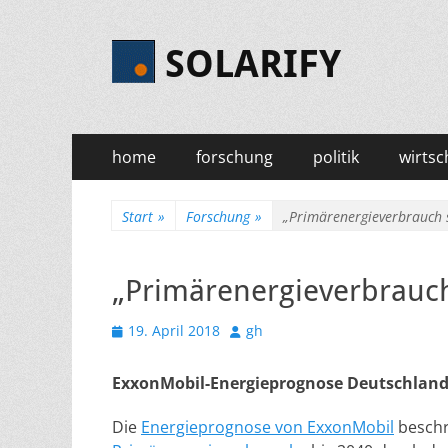
SOLARIFY
Primäres
Zum
home
forschung
politik
wirtsc
Inhalt
Menü
springen
Start
»
Forschung
»
„Primärenergieverbrauch s
„Primärenergieverbrauch
Veröffentlicht
Autor
19. April 2018
gh
am
ExxonMobil-Energieprognose Deutschland 
Die
Energieprognose von ExxonMobil
beschr