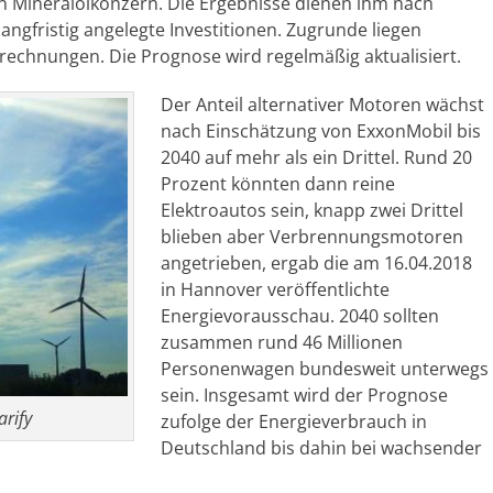
n Mineralölkonzern. Die Ergebnisse dienen ihm nach
angfristig angelegte Investitionen. Zugrunde liegen
echnungen. Die Prognose wird regelmäßig aktualisiert.
Der Anteil alternativer Motoren wächst
nach Einschätzung von ExxonMobil bis
2040 auf mehr als ein Drittel. Rund 20
Prozent könnten dann reine
Elektroautos sein, knapp zwei Drittel
blieben aber Verbrennungsmotoren
angetrieben, ergab die am 16.04.2018
in Hannover veröffentlichte
Energievorausschau. 2040 sollten
zusammen rund 46 Millionen
Personenwagen bundesweit unterwegs
sein. Insgesamt wird der Prognose
rify
zufolge der Energieverbrauch in
Deutschland bis dahin bei wachsender