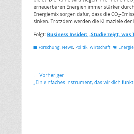
erneuerbaren Energien immer stärker durc
Energiemix sorgen dafür, dass die CO
-Emis
2
sinken. Trotzdem werden die Klimaziele der 
Folgt:
Business Insider: „Studie zeigt, wa
Kategorien
Schlagwor
Forschung
,
News
,
Politik
,
Wirtschaft
Energi
Beitragsnavigation
← Vorheriger
Vorheriger
„Ein einfaches Instrument, das wirklich funkt
Beitrag: