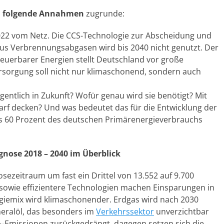
n
folgende Annahmen
zugrunde:
022 vom Netz. Die CCS-Technologie zur Abscheidung und
us Verbrennungsabgasen wird bis 2040 nicht genutzt. Der
euerbarer Energien stellt Deutschland vor große
sorgung soll nicht nur klimaschonend, sondern auch
gentlich in Zukunft? Wofür genau wird sie benötigt? Mit
rf decken? Und was bedeutet das für die Entwicklung der
s 60 Prozent des deutschen Primärenergieverbrauchs
gnose 2018 – 2040 im Überblick
ezeitraum um fast ein Drittel von 13.552 auf 9.700
sowie effizientere Technologien machen Einsparungen in
giemix wird klimaschonender. Erdgas wird nach 2030
eralöl, das besonders im
Verkehrssektor
unverzichtbar
-Emissionen zurückgedrängt, dagegen setzen sich die