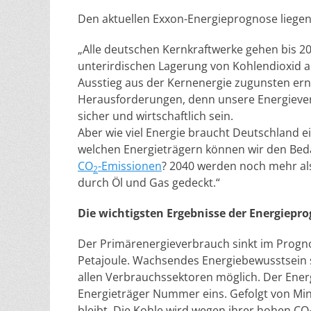
Den aktuellen Exxon-Energieprognose liege
„Alle deutschen Kernkraftwerke gehen bis 2
unterirdischen Lagerung von Kohlendioxid a
Ausstieg aus der Kernenergie zugunsten ern
Herausforderungen, denn unsere Energiever
sicher und wirtschaftlich sein.
Aber wie viel Energie braucht Deutschland ei
welchen Energieträgern können wir den Beda
CO
-Emissionen
? 2040 werden noch mehr al
2
durch Öl und Gas gedeckt.“
Die wichtigsten Ergebnisse der Energiepro
Der Primärenergieverbrauch sinkt im Prognos
Petajoule. Wachsendes Energiebewusstsein 
allen Verbrauchssektoren möglich. Der Ener
Energieträger Nummer eins. Gefolgt von Min
bleibt. Die Kohle wird wegen ihrer hohen CO