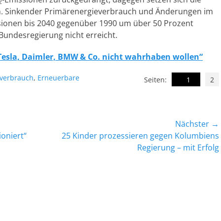
2
h. Sinkender Primärenergieverbrauch und Änderungen im
sionen bis 2040 gegenüber 1990 um über 50 Prozent
Bundesregierung nicht erreicht.
s Tesla, Daimler, BMW & Co. nicht wahrhaben wollen“
te
everbrauch
,
Erneuerbare
Seiten:
1
2
Nächster →
Nächster
ioniert“
25 Kinder prozessieren gegen Kolumbiens
Beitrag:
Regierung – mit Erfolg