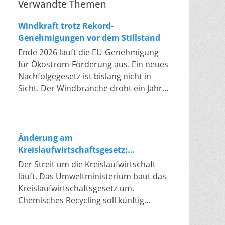
Verwandte Themen
Windkraft trotz Rekord-
Genehmigungen vor dem Stillstand
Ende 2026 läuft die EU-Genehmigung
für Ökostrom-Förderung aus. Ein neues
Nachfolgegesetz ist bislang nicht in
Sicht. Der Windbranche droht ein Jahr,
in dem sie nichts Neues anfangen kann.
Jahrelang scheiterte die Windkraft an
schleppenden Genehmigungen. Dieses
Problem hat die Politik tatsächlich
Änderung am
gelöst, die Verfahren laufen heute
Kreislaufwirtschaftsgesetz:
deutlich schneller. Die Halbjahresbilanz
Chemisches Recycling soll Lücke
Der Streit um die Kreislaufwirtschaft
der Branche bestätigt dieses Muster:
füllen
läuft. Das Umweltministerium baut das
So viele Windräder wie nie zuvor
Kreislaufwirtschaftsgesetz um.
wurden genehmigt, doch im ersten
Chemisches Recycling soll künftig
Halbjahr gingen netto nur rund zwei
gleichrangig neben dem klassischen
Gigawatt ans Netz. Der Bestand liegt
Recycling stehen. Die Entsorger sehen