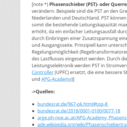
[note *)
Phasenschieber (PST)- oder Querr
verändern. Beispiele sind die PST an den Gr
Niederlanden und Deutschland. PST können d
somit die bestehende Leitungskapazität ma
erhöht, da ein einfacher Leitungsausfall du
durch Einbringen einer Zusatzspannung ei
und Ausgangsseite. Prinzipiell kann unter
Regelungsmöglichkeit (Regeltransformatoren
des Lastflusses eingesetzt werden. Durch d
Leistungselektronik werden PST in Stromv
Controller
(UPFC) ersetzt, die eine bessere 
und
APG-Academy
)]
->Quellen:
bundesrat.de/967-pk.html#top-8
bundesrat.de/2018/0001-0100/0077-18
arge.ph-noe.ac.at/APG-Academy_Phasens
ade.wikipedia.org/wiki/Phasenschiebertr