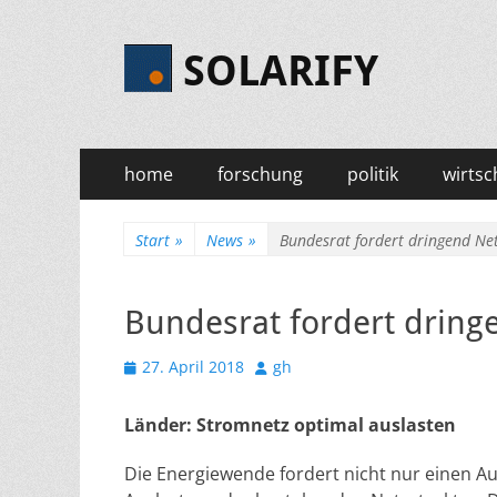
SOLARIFY
Primäres
Zum
home
forschung
politik
wirtsc
Inhalt
Menü
springen
Start
»
News
»
Bundesrat fordert dringend Ne
Bundesrat fordert drin
Veröffentlicht
Autor
27. April 2018
gh
am
Länder: Stromnetz optimal auslasten
Die Energiewende fordert nicht nur einen A