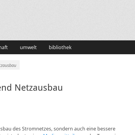
haft
umwelt
bibliothek
tzausbau
gend Netzausbau
usbau des Stromnetzes, sondern auch eine bessere