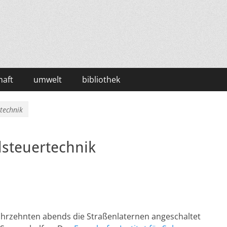
haft
umwelt
bibliothek
technik
dsteuertechnik
 Jahrzehnten abends die Straßenlaternen angeschaltet