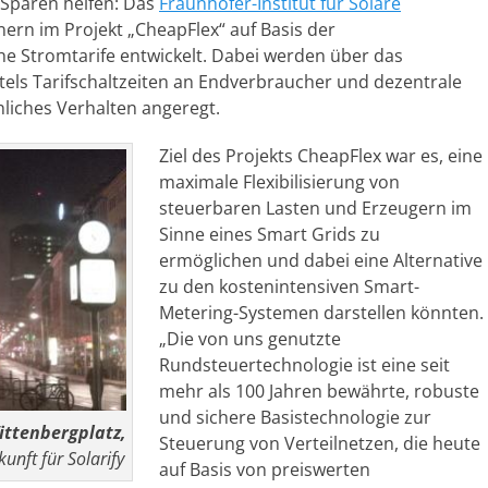
Sparen helfen: Das
Fraunhofer-Institut für Solare
rn im Projekt „CheapFlex“ auf Basis der
e Stromtarife entwickelt. Dabei werden über das
els Tarifschaltzeiten an Endverbraucher und dezentrale
liches Verhalten angeregt.
Ziel des Projekts CheapFlex war es, eine
maximale Flexibilisierung von
steuerbaren Lasten und Erzeugern im
Sinne eines Smart Grids zu
ermöglichen und dabei eine Alternative
zu den kostenintensiven Smart-
Metering-Systemen darstellen könnten.
„Die von uns genutzte
Rundsteuertechnologie ist eine seit
mehr als 100 Jahren bewährte, robuste
und sichere Basistechnologie zur
ttenbergplatz,
Steuerung von Verteilnetzen, die heute
nft für Solarify
auf Basis von preiswerten