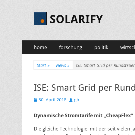
SOLARIFY
Primäres
Zum
home
forschung
politik
wirtsc
Inhalt
Menü
springen
Start
»
News
»
ISE: Smart Grid per Rundsteuer
ISE: Smart Grid per Run
Veröffentlicht
Autor
30. April 2018
gh
am
Dynamische Stromtarife mit „CheapFlex“
Die gleiche Technologie, mit der seit vielen