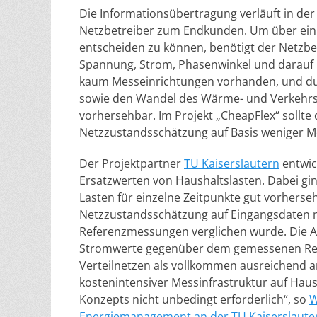
Die Informationsübertragung verläuft in der
Netzbetreiber zum Endkunden. Um über ein d
entscheiden zu können, benötigt der Netzbe
Spannung, Strom, Phasenwinkel und darauf b
kaum Messeinrichtungen vorhanden, und du
sowie den Wandel des Wärme- und Verkehrss
vorhersehbar. Im Projekt „CheapFlex“ sollte
Netzzustandsschätzung auf Basis weniger 
Der Projektpartner
TU Kaiserslautern
entwic
Ersatzwerten von Haushaltslasten. Dabei gin
Lasten für einzelne Zeitpunkte gut vorhersehb
Netzzustandsschätzung auf Eingangsdaten mit
Referenzmessungen verglichen wurde. Die 
Stromwerte gegenüber dem gemessenen Refe
Verteilnetzen als vollkommen ausreichend a
kostenintensiver Messinfrastruktur auf Hau
Konzepts nicht unbedingt erforderlich“, so
W
Energiemanagement an der TU Kaiserslaute