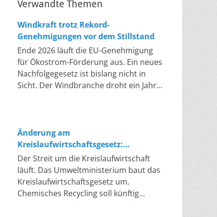
Verwandte Themen
Windkraft trotz Rekord-
Genehmigungen vor dem Stillstand
Ende 2026 läuft die EU-Genehmigung
für Ökostrom-Förderung aus. Ein neues
Nachfolgegesetz ist bislang nicht in
Sicht. Der Windbranche droht ein Jahr,
in dem sie nichts Neues anfangen kann.
Jahrelang scheiterte die Windkraft an
schleppenden Genehmigungen. Dieses
Problem hat die Politik tatsächlich
Änderung am
gelöst, die Verfahren laufen heute
Kreislaufwirtschaftsgesetz:
deutlich schneller. Die Halbjahresbilanz
Chemisches Recycling soll Lücke
Der Streit um die Kreislaufwirtschaft
der Branche bestätigt dieses Muster:
füllen
läuft. Das Umweltministerium baut das
So viele Windräder wie nie zuvor
Kreislaufwirtschaftsgesetz um.
wurden genehmigt, doch im ersten
Chemisches Recycling soll künftig
Halbjahr gingen netto nur rund zwei
gleichrangig neben dem klassischen
Gigawatt ans Netz. Der Bestand liegt
Recycling stehen. Die Entsorger sehen