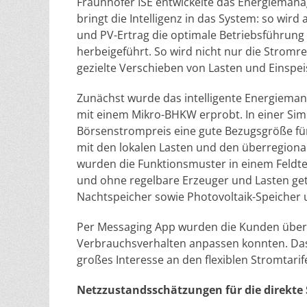
Fraunhofer ISE entwickelte das Energieman
bringt die Intelligenz in das System: so wir
und PV-Ertrag die optimale Betriebsführun
herbeigeführt. So wird nicht nur die Stro
gezielte Verschieben von Lasten und Einspei
Zunächst wurde das intelligente Energiem
mit einem Mikro-BHKW erprobt. In einer Simu
Börsenstrompreis eine gute Bezugsgröße für d
mit den lokalen Lasten und den überregional
wurden die Funktionsmuster in einem Feldte
und ohne regelbare Erzeuger und Lasten ge
Nachtspeicher sowie Photovoltaik-Speicher 
Per Messaging App wurden die Kunden über di
Verbrauchsverhalten anpassen konnten. Das 
großes Interesse an den flexiblen Stromtarif
Netzzustandsschätzungen für die direkte