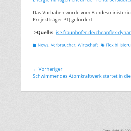
Das Vorhaben wurde vom Bundesministerium
Projektträger PTJ gefördert.
->Quelle:
ise.fraunhofer.de/cheapflex-dyna
Kategorien
Schlagworte
News
,
Verbraucher
,
Wirtschaft
Flexibilisier
Beitragsnavigation
← Vorheriger
Vorheriger
Schwimmendes Atomkraftwerk startet in die 
Beitrag:
Copyright © 20