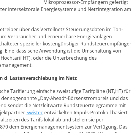
Mikroprozessor-Empfängern gefertigt
leiter Intersektorale Energiesysteme und Netzintegration am
etreiber über das Verteilnetz Steuerungsdaten im Ton-
, um Verbraucher und erneuerbare Energieanlagen
chalteter spezieller kostengünstiger Rundsteuerempfänger
ung. Eine klassische Anwendung ist die Umschaltung von
 Hochtarif HT), oder die Unterbrechung des
ssmanagement.
n d Lastenverschiebung im Netz
he Tarifierung einfache zweistufige Tarifpläne (NT,HT) für
nd der sogenannte „Day-Ahead“-Börsenstrompreis und das
nd sendet die Netzleitwarte Rundsteuertelegramme mit
jektpartner
Swistec
entwickelten Impuls-Protokoll basiert.
zeiten des Tarifs lokal ab und stellen sie per
-60870 dem Energiemanagementsystem zur Verfügung. Das