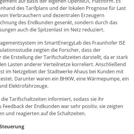
agement auf Basis der eigenen OpenMUC Plattform. Es
d anhand des Tarifplans und der lokalen Prognose für Last
g von Verbrauchern und dezentralen Erzeugern
mrechnung des Endkunden gesenkt, sondern durch das
sungen auch die Spitzenlast im Netz reduziert.
anagementsystem im SmartEnergyLab des Fraunhofer ISE
lationsstudie zeigten die Forscher, dass der
ie Erstellung der Tarifschaltzeiten darstellt, da er stark
en Lasten anderer Verteilnetze korreliert. Anschließend
st im Netzgebiet der Stadtwerke Ahaus bei Kunden mit
testet. Darunter waren ein BHKW, eine Wärmepumpe, ein
und Elektrofahrzeuge.
e Tarifschaltzeiten informiert, sodass sie ihr
Feedback der Endkunden war sehr positiv, sie zeigten
en und reagierten auf die Schaltzeiten.
 Steuerung