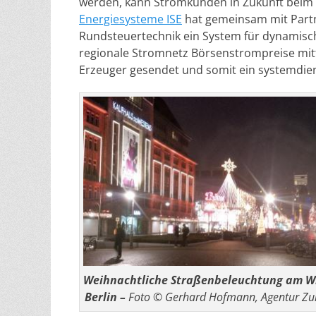
werden, kann Stromkunden in Zukunft beim 
Energiesysteme ISE
hat gemeinsam mit Partne
Rundsteuertechnik ein System für dynamisch
regionale Stromnetz Börsenstrompreise mitt
Erzeuger gesendet und somit ein systemdien
Weihnachtliche Straßenbeleuchtung am Wi
Berlin –
Foto © Gerhard Hofmann, Agentur Zuku