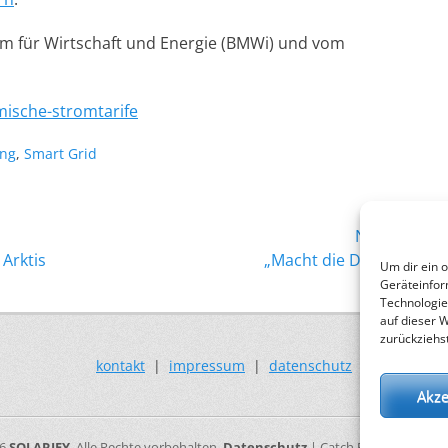
 für Wirtschaft und Energie (BMWi) und vom
mische-stromtarife
ung
,
Smart Grid
Nächster →
Nächster
Arktis
„Macht die Dächer voll!“
Um dir ein 
Beitrag:
Geräteinfor
Technologie
auf dieser 
zurückziehs
kontakt
|
impressum
|
datenschutz
Akze
26
SOLARIFY
. Alle Rechte vorbehalten.
Datenschutz
| Catch Responsive vo