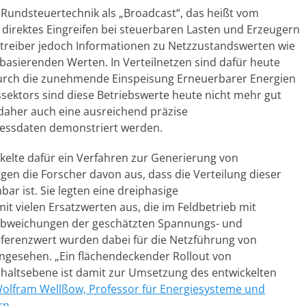
 Rundsteuertechnik als „Broadcast“, das heißt vom
irektes Eingreifen bei steuerbaren Lasten und Erzeugern
treiber jedoch Informationen zu Netzzustandswerten wie
asierenden Werten. In Verteilnetzen sind dafür heute
rch die zunehmende Einspeisung Erneuerbarer Energien
ektors sind diese Betriebswerte heute nicht mehr gut
 daher auch eine ausreichend präzise
Messdaten demonstriert werden.
kelte dafür ein Verfahren zur Generierung von
gen die Forscher davon aus, dass die Verteilung dieser
ar ist. Sie legten eine dreiphasige
 vielen Ersatzwerten aus, die im Feldbetrieb mit
Abweichungen der geschätzten Spannungs- und
renzwert wurden dabei für die Netzführung von
ngesehen. „Ein flächendeckender Rollout von
shaltsebene ist damit zur Umsetzung des entwickelten
olfram Wellßow, Professor für Energiesysteme und
rn
.