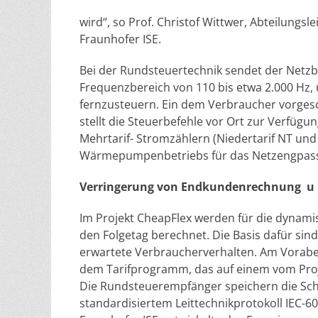
wird“, so Prof. Christof Wittwer, Abteilungs
Fraunhofer ISE.
Bei der Rundsteuertechnik sendet der Netzb
Frequenzbereich von 110 bis etwa 2.000 Hz
fernzusteuern. Ein dem Verbraucher vorges
stellt die Steuerbefehle vor Ort zur Verfüg
Mehrtarif- Stromzählern (Niedertarif NT und
Wärmepumpenbetriebs für das Netzengpa
Verringerung von Endkundenrechnung u 
Im Projekt CheapFlex werden für die dynamisc
den Folgetag berechnet. Die Basis dafür si
erwartete Verbraucherverhalten. Am Vorabe
dem Tarifprogramm, das auf einem vom Pro
Die Rundsteuerempfänger speichern die Schalt
standardisiertem Leittechnikprotokoll IEC