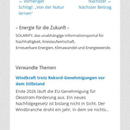
Beitragsnavigation
← Vorheriger
Nächster →
Vorheriger
Nächster
Schlögl: „Von der Natur
Nächster Beitrag
Beitrag:
Beitrag:
lernen“
– Energie für die Zukunft –
SOLARIFY, das unabhängige Informationsportal für
Nachhaltigkeit, Kreislaufwirtschaft,
Erneuerbare Energien, Klimawandel und Energiewende.
Verwandte Themen
Windkraft trotz Rekord-Genehmigungen vor
dem Stillstand
Ende 2026 läuft die EU-Genehmigung für
Ökostrom-Förderung aus. Ein neues
Nachfolgegesetz ist bislang nicht in Sicht. Der
Windbranche droht ein Jahr, in dem sie nichts
Neues anfangen kann. Jahrelang scheiterte die
Windkraft an schleppenden Genehmigungen.
Dieses Problem hat die Politik tatsächlich gelöst,