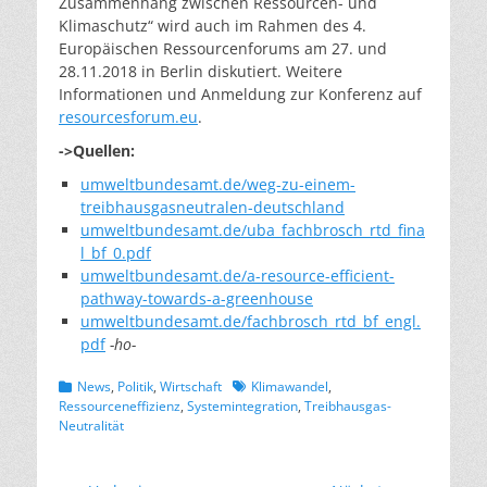
Zusammenhang zwischen Ressourcen- und
Klimaschutz“ wird auch im Rahmen des 4.
Europäischen Ressourcenforums am 27. und
28.11.2018 in Berlin diskutiert. Weitere
Informationen und Anmeldung zur Konferenz auf
resourcesforum.eu
.
->Quellen:
umweltbundesamt.de/
weg-zu-einem-
treibhausgasneutralen-deutschland
umweltbundesamt.de/uba_fachbrosch_rtd_fina
l_bf_0.pdf
umweltbundesamt.de/a-resource-efficient-
pathway-towards-a-greenhouse
umweltbundesamt.de/fachbrosch_rtd_bf_engl.
pdf
-ho-
Kategorien
Schlagworte
News
,
Politik
,
Wirtschaft
Klimawandel
,
Ressourceneffizienz
,
Systemintegration
,
Treibhausgas-
Neutralität