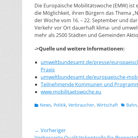
Die Europäische Mobilitätswoche (EMW) is
die Möglichkeit, ihren Bürgern das Thema „Na
der Woche vom 16. – 22. September und dar
Verkehr vor Ort dauerhaft klima- und umwelt
mehr als 2500 Städten und Gemeinden Aktion
->Quelle und weitere Informationen:
umweltbundesamt.de/presse/europaeische-
Praxis
umweltbundesamt.de/europaeische-mobil
Teilnehmende Kommunen und Program
www.mobilitaetswoche.eu
Kategorien
Schlagw
News
,
Politik
,
Verbraucher
,
Wirtschaft
Bahn
Beitragsnavigation
← Vorheriger
Vorheriger
Verbesserte Qualitätskontrolle für Brennstof