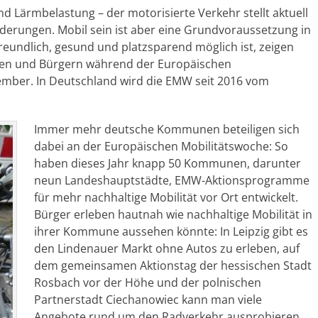
 Lärmbelastung – der motorisierte Verkehr stellt aktuell
derungen. Mobil sein ist aber eine Grundvoraussetzung in
reundlich, gesund und platzsparend möglich ist, zeigen
n und Bürgern während der Europäischen
ember. In Deutschland wird die EMW seit 2016 vom
Immer mehr deutsche Kommunen beteiligen sich
dabei an der Europäischen Mobilitätswoche: So
haben dieses Jahr knapp 50 Kommunen, darunter
neun Landeshauptstädte, EMW-Aktionsprogramme
für mehr nachhaltige Mobilität vor Ort entwickelt.
Bürger erleben hautnah wie nachhaltige Mobilität in
ihrer Kommune aussehen könnte: In Leipzig gibt es
den Lindenauer Markt ohne Autos zu erleben, auf
dem gemeinsamen Aktionstag der hessischen Stadt
Rosbach vor der Höhe und der polnischen
Partnerstadt Ciechanowiec kann man viele
Angebote rund um den Radverkehr ausprobieren