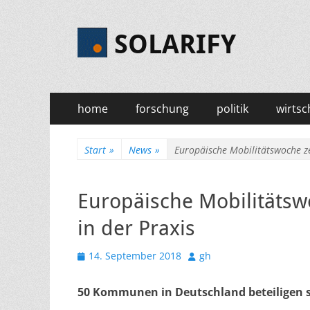
SOLARIFY
Primäres
Zum
home
forschung
politik
wirtsc
Inhalt
Menü
springen
Start
»
News
»
Europäische Mobilitätswoche ze
Europäische Mobilitätswo
in der Praxis
Veröffentlicht
Autor
14. September 2018
gh
am
50 Kommunen in Deutschland beteiligen s