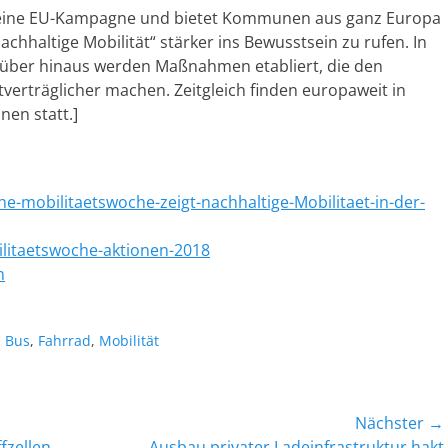
t eine EU-Kampagne und bietet Kommunen aus ganz Europa
chhaltige Mobilität“ stärker ins Bewusstsein zu rufen. In
über hinaus werden Maßnahmen etabliert, die den
verträglicher machen. Zeitgleich finden europaweit in
en statt.]
mobilitaetswoche-zeigt-nachhaltige-Mobilitaet-in-der-
itaetswoche-aktionen-2018
m
orte
,
Bus
,
Fahrrad
,
Mobilität
Nächster →
Nächster
fzellen
Ausbau privater Ladeinfrastruktur hakt