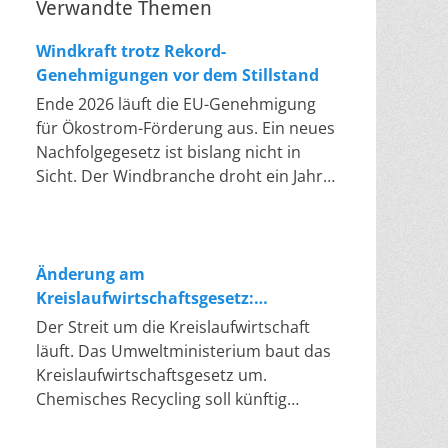
Verwandte Themen
Windkraft trotz Rekord-
Genehmigungen vor dem Stillstand
Ende 2026 läuft die EU-Genehmigung
für Ökostrom-Förderung aus. Ein neues
Nachfolgegesetz ist bislang nicht in
Sicht. Der Windbranche droht ein Jahr,
in dem sie nichts Neues anfangen kann.
Jahrelang scheiterte die Windkraft an
schleppenden Genehmigungen. Dieses
Problem hat die Politik tatsächlich
Änderung am
gelöst, die Verfahren laufen heute
Kreislaufwirtschaftsgesetz:
deutlich schneller. Die Halbjahresbilanz
Chemisches Recycling soll Lücke
Der Streit um die Kreislaufwirtschaft
der Branche bestätigt dieses Muster:
füllen
läuft. Das Umweltministerium baut das
So viele Windräder wie nie zuvor
Kreislaufwirtschaftsgesetz um.
wurden genehmigt, doch im ersten
Chemisches Recycling soll künftig
Halbjahr gingen netto nur rund zwei
gleichrangig neben dem klassischen
Gigawatt ans Netz. Der Bestand liegt
Recycling stehen. Die Entsorger sehen