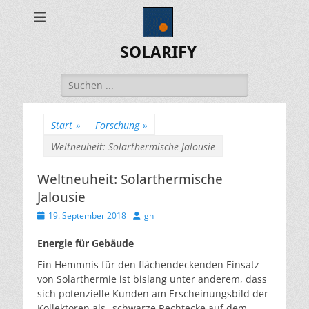
SOLARIFY
Suchen
nach:
Start
»
Forschung
»
Weltneuheit: Solarthermische Jalousie
Weltneuheit: Solarthermische
Jalousie
Veröffentlicht
Autor
19. September 2018
gh
am
Energie für Gebäude
Ein Hemmnis für den flächendeckenden Einsatz
von Solarthermie ist bislang unter anderem, dass
sich potenzielle Kunden am Erscheinungsbild der
Kollektoren als „schwarze Rechtecke auf dem