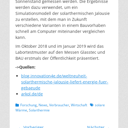
Sonnenstand gemessen werden. Die Ergebnisse
werden dazu verwendet, um ein
Simulationsmodell der solarthermischen Jalousie
zu erstellen, mit dem man in Zukunft
verschiedene Varianten in einem Bauvorhaben
schnell am Computer miteinander vergleichen
kann.
Im Oktober 2018 und im Januar 2019 wird das
Labortestmuster auf den Messen Glasstec und
BAU erstmals der Öffentlichkeit präsentiert.
->Quellen:
blog.innovation4e.de/weltneuheit-
solarthermische-jalousie-liefert-energie-fuer-
gebaeude
arkol.de/de
Kategorien
Schlagworte
Forschung
,
News
,
Verbraucher
,
Wirtschaft
solare
Wärme
,
Solarthermie
Beitragsnavigation
← Vorheriger
Nächster →