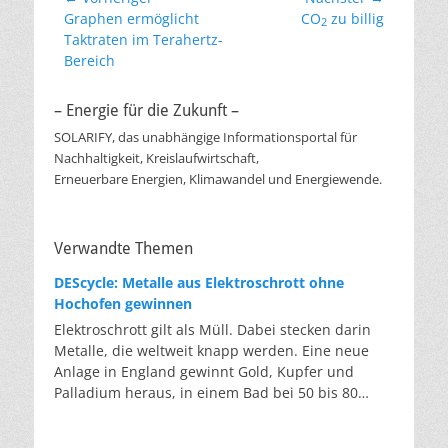
Vorheriger
Nächster
Graphen ermöglicht
CO
zu billig
2
Beitrag:
Beitrag:
Taktraten im Terahertz-
Bereich
– Energie für die Zukunft –
SOLARIFY, das unabhängige Informationsportal für
Nachhaltigkeit, Kreislaufwirtschaft,
Erneuerbare Energien, Klimawandel und Energiewende.
Verwandte Themen
DEScycle: Metalle aus Elektroschrott ohne
Hochofen gewinnen
Elektroschrott gilt als Müll. Dabei stecken darin
Metalle, die weltweit knapp werden. Eine neue
Anlage in England gewinnt Gold, Kupfer und
Palladium heraus, in einem Bad bei 50 bis 80
Grad, statt wie bisher im Hochofen. Klassisches
Metallrecycling schmilzt Leiterplatten und