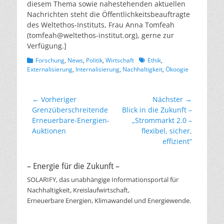
diesem Thema sowie nahestehenden aktuellen
Nachrichten steht die Öffentlichkeitsbeauftragte
des Weltethos-Instituts, Frau Anna Tomfeah
(tomfeah@weltethos-institut.org), gerne zur
Verfügung.]
Kategorien
Schlagworte
Forschung
,
News
,
Politik
,
Wirtschaft
Ethik
,
Externalisierung
,
Internalisierung
,
Nachhaltigkeit
,
Ökoogie
Beitragsnavigation
← Vorheriger
Nächster →
Vorheriger
Nächster
Grenzüberschreitende
Blick in die Zukunft –
Beitrag:
Beitrag:
Erneuerbare-Energien-
„Strommarkt 2.0 –
Auktionen
flexibel, sicher,
effizient“
– Energie für die Zukunft –
SOLARIFY, das unabhängige Informationsportal für
Nachhaltigkeit, Kreislaufwirtschaft,
Erneuerbare Energien, Klimawandel und Energiewende.