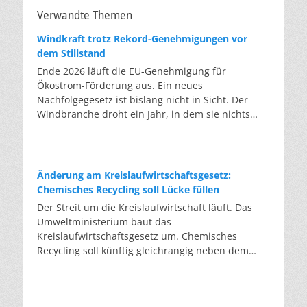
Verwandte Themen
Windkraft trotz Rekord-Genehmigungen vor
dem Stillstand
Ende 2026 läuft die EU-Genehmigung für
Ökostrom-Förderung aus. Ein neues
Nachfolgegesetz ist bislang nicht in Sicht. Der
Windbranche droht ein Jahr, in dem sie nichts
Neues anfangen kann. Jahrelang scheiterte die
Windkraft an schleppenden Genehmigungen.
Dieses Problem hat die Politik tatsächlich gelöst,
die Verfahren laufen heute deutlich schneller. Die
Änderung am Kreislaufwirtschaftsgesetz:
Halbjahresbilanz der Branche bestätigt dieses
Chemisches Recycling soll Lücke füllen
Muster: So viele Windräder wie nie zuvor wurden
Der Streit um die Kreislaufwirtschaft läuft. Das
genehmigt, doch im ersten Halbjahr gingen netto
Umweltministerium baut das
nur rund zwei Gigawatt ans Netz. Der Bestand
Kreislaufwirtschaftsgesetz um. Chemisches
liegt damit bei etwa 70 Gigawatt. Das gesetzliche
Recycling soll künftig gleichrangig neben dem
Zwischenziel von 84 Gigawatt zum Jahresende ist
klassischen Recycling stehen. Die Entsorger sehen
außer Reichweite. Allerdings wächst auch der
hier Gefahren für die Branche. Das
Fördertopf nicht mit, da er gesetzlich gedeckelt
Bundesumweltministerium hat den Entwurf zur
ist. Vor den Ausschreibungen staut sich deshalb