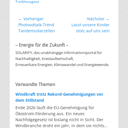
Treibhausgase
Beitragsnavigation
← Vorheriger
Nächster →
Vorheriger
Nächster
Photovoltaik-Trend
Lasst unsere Kinder
Beitrag:
Beitrag:
Tandemsolarzellen
stolz auf uns sein
– Energie für die Zukunft –
SOLARIFY, das unabhängige Informationsportal für
Nachhaltigkeit, Kreislaufwirtschaft,
Erneuerbare Energien, Klimawandel und Energiewende.
Verwandte Themen
Windkraft trotz Rekord-Genehmigungen vor
dem Stillstand
Ende 2026 läuft die EU-Genehmigung für
Ökostrom-Förderung aus. Ein neues
Nachfolgegesetz ist bislang nicht in Sicht. Der
Windbranche droht ein Jahr, in dem sie nichts