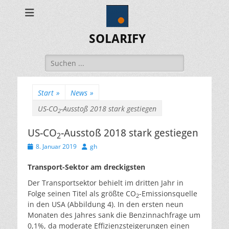
SOLARIFY
Suchen
nach:
Start
»
News
»
US-CO
-Ausstoß 2018 stark gestiegen
2
US-CO
-Ausstoß 2018 stark gestiegen
2
Veröffentlicht
Autor
8. Januar 2019
gh
am
Transport-Sektor am dreckigsten
Der Transportsektor behielt im dritten Jahr in
Folge seinen Titel als größte CO
-Emissionsquelle
2
in den USA (Abbildung 4). In den ersten neun
Monaten des Jahres sank die Benzinnachfrage um
0,1%, da moderate Effizienzsteigerungen einen