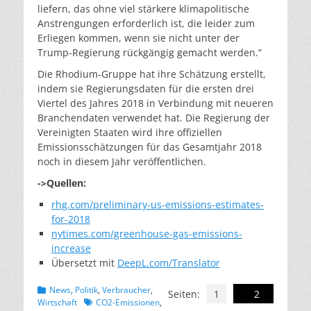
liefern, das ohne viel stärkere klimapolitische
Anstrengungen erforderlich ist, die leider zum
Erliegen kommen, wenn sie nicht unter der
Trump-Regierung rückgängig gemacht werden.“
Die Rhodium-Gruppe hat ihre Schätzung erstellt,
indem sie Regierungsdaten für die ersten drei
Viertel des Jahres 2018 in Verbindung mit neueren
Branchendaten verwendet hat. Die Regierung der
Vereinigten Staaten wird ihre offiziellen
Emissionsschätzungen für das Gesamtjahr 2018
noch in diesem Jahr veröffentlichen.
->Quellen:
rhg.com/preliminary-us-emissions-estimates-
for-2018
nytimes.com/greenhouse-gas-emissions-
increase
Übersetzt mit
DeepL.com/Translator
Kategorien
News
,
Politik
,
Verbraucher
,
Seiten:
1
2
Schlagworte
Wirtschaft
CO2-Emissionen
,