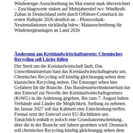
Windenergie-Ausschreibung im Mai erneut stark überzeichnet
– Zuschlagswerte sinken auf Mehrjahrestief iwr: Windkraft-
Zubau in Deutschland zieht durch Offshore-Comeback im
ersten Halbjahr 2026 deutlich an – Photovoltaik-
Neuinstallationen rückläufig bdew: Maiausschreibung für
Windenergieanlagen an Land 2026
Änderung am Kreislaufwirtschaftsgesetz: Chemisches
Recycling soll Lücke füllen
Der Streit um die Kreislaufwirtschaft läuft. Das
Umweltministerium baut das Kreislaufwirtschaftsgesetz um.
Chemisches Recycling soll künftig gleichrangig neben dem
klassischen Recycling stehen. Die Entsorger sehen hier
Gefahren für die Branche. Das Bundesumweltministerium hat
den Entwurf zur Novelle des Kreislaufwirtschaftsgesetzes
(KrWG) in die Anhörung gegeben. Bis zum 7. August haben
Verbände und Länder die Möglichkeit, Stellung zu nehmen.
Im Januar 2027 soll das Kabinett eine Entscheidung treffen.
Formal setzt der Entwurf zwei EU-Richtlinien um.
Tatsächlich enthält er jedoch eine Grundsatzentscheidung,
über die in der Branche seit Jahren gestritten wird: Demnach
soll chemisches Recycling künftig gleichrangig neben dem