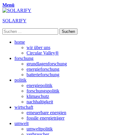
Menü
SOLARIFY
Suchen
nach:
Primäres
Zum
home
Inhalt
wir über uns
Menü
springen
Circular Valley®
forschung
grundlagenforschung
energieforschung
batterieforschung
politik
energiepolitik
forschungspolitik
klimaschutz
nachhaltigkeit
wirtschaft
erneuerbare energien
fossile energieträger
umwelt
umweltpolitik
verbraucher