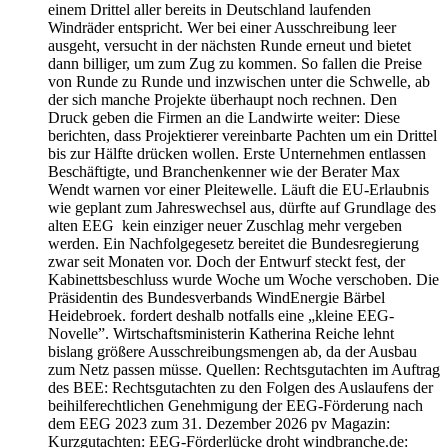
einem Drittel aller bereits in Deutschland laufenden
Windräder entspricht. Wer bei einer Ausschreibung leer
ausgeht, versucht in der nächsten Runde erneut und bietet
dann billiger, um zum Zug zu kommen. So fallen die Preise
von Runde zu Runde und inzwischen unter die Schwelle, ab
der sich manche Projekte überhaupt noch rechnen. Den
Druck geben die Firmen an die Landwirte weiter: Diese
berichten, dass Projektierer vereinbarte Pachten um ein Drittel
bis zur Hälfte drücken wollen. Erste Unternehmen entlassen
Beschäftigte, und Branchenkenner wie der Berater Max
Wendt warnen vor einer Pleitewelle. Läuft die EU-Erlaubnis
wie geplant zum Jahreswechsel aus, dürfte auf Grundlage des
alten EEG kein einziger neuer Zuschlag mehr vergeben
werden. Ein Nachfolgegesetz bereitet die Bundesregierung
zwar seit Monaten vor. Doch der Entwurf steckt fest, der
Kabinettsbeschluss wurde Woche um Woche verschoben. Die
Präsidentin des Bundesverbands WindEnergie Bärbel
Heidebroek. fordert deshalb notfalls eine „kleine EEG-
Novelle”. Wirtschaftsministerin Katherina Reiche lehnt
bislang größere Ausschreibungsmengen ab, da der Ausbau
zum Netz passen müsse. Quellen: Rechtsgutachten im Auftrag
des BEE: Rechtsgutachten zu den Folgen des Auslaufens der
beihilferechtlichen Genehmigung der EEG-Förderung nach
dem EEG 2023 zum 31. Dezember 2026 pv Magazin:
Kurzgutachten: EEG-Förderlücke droht windbranche.de: