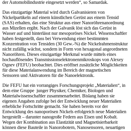
der Automobilindustrie eingesetzt werden“, so Samardak.
Das einzigartige Material wird durch Galvanisieren von
Nickelpartikeln auf einem künstlichen Gerüst aus einem Tensid
(SAS) erhalten, das eine Struktur aus einer Nanoröhrenanordnung
aus Mizellen ergibt. Nach der Galvanik löst sich das Gerüst in
Wasser auf und hinterlässt nur mesoporöses Nickel. Wissenschaftler
haben festgestellt, dass bei Verwendung einer bestimmten
Konzentration von Tensiden (30 Gew.-%) die Nickelrahmenstruktur
nicht zufällig wächst, sondern in Form von hexagonal angeordneten
Nanoröhren. Dieses einzigartige Merkmal wurde mittels eines
hochauflösendes Transmissionselektronenmikroskops von Alexey
Ognev (FEFU) beobachtet. Dies eröffnet zusätzliche Möglichkeiten
für diese Materialanwendung im Bereich der magnetischen
Sensoren und Aktivatoren für die Nanoelektronik.
Die FEFU hat ein vorrangiges Forschungsprojekt „Materialien“, in
dem eine Gruppe junger Physiker, Chemiker, Biologen und
Materialwissenschaftler zusammenarbeitet. Bislang haben sie
eigenen Angaben zufolge bei der Entwicklung neuer Materialien
erhebliche Fortschritte gemacht. Sie haben bereits vor der
Entwicklung des nanoporösen Nickels erfolgreich neue Materialien
hergestellt – darunter nanogroße Federn aus Eisen und Kobalt.
Wegen der Kombination aus Elastizität und Magnetisierbarkeit
können diese Bauteile in Nanorobotern, Nanosensoren, neuartigen