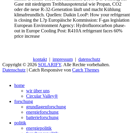
Gase mit niedrigem Treibhauspotenzial wie Propan, CO2
oder die neue R-32-Generation läuft und macht Kühlung
klimafreundlich. Quellen: Daikin LooP: How your refrigerant
is closing the L?p Europäische Kommission: F-gas legislation
European Environment Agency: Hydrofluorocarbon phase-
out in Europe Cooling Post: R410A refrigerant faces 60%
price increase
kontakt
|
impressum
|
datenschutz
Copyright © 2026
SOLARIFY
. Alle Rechte vorbehalten.
Datenschutz
| Catch Responsive von
Catch Themes
Nach
oben
home
scrollen
wir über uns
Circular Valley®
forschung
grundlagenforschung
energieforschung
batterieforschung
politik
energiepolitik