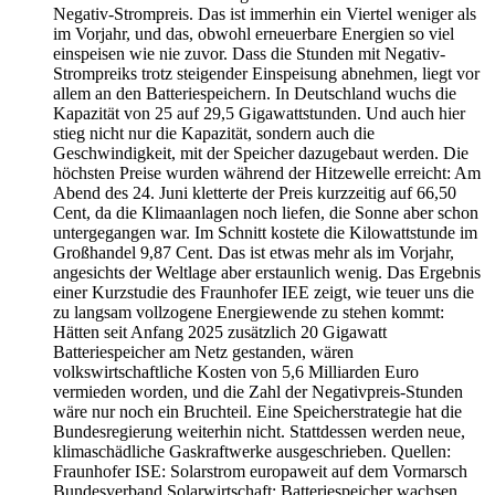
Negativ-Strompreis. Das ist immerhin ein Viertel weniger als
im Vorjahr, und das, obwohl erneuerbare Energien so viel
einspeisen wie nie zuvor. Dass die Stunden mit Negativ-
Strompreiks trotz steigender Einspeisung abnehmen, liegt vor
allem an den Batteriespeichern. In Deutschland wuchs die
Kapazität von 25 auf 29,5 Gigawattstunden. Und auch hier
stieg nicht nur die Kapazität, sondern auch die
Geschwindigkeit, mit der Speicher dazugebaut werden. Die
höchsten Preise wurden während der Hitzewelle erreicht: Am
Abend des 24. Juni kletterte der Preis kurzzeitig auf 66,50
Cent, da die Klimaanlagen noch liefen, die Sonne aber schon
untergegangen war. Im Schnitt kostete die Kilowattstunde im
Großhandel 9,87 Cent. Das ist etwas mehr als im Vorjahr,
angesichts der Weltlage aber erstaunlich wenig. Das Ergebnis
einer Kurzstudie des Fraunhofer IEE zeigt, wie teuer uns die
zu langsam vollzogene Energiewende zu stehen kommt:
Hätten seit Anfang 2025 zusätzlich 20 Gigawatt
Batteriespeicher am Netz gestanden, wären
volkswirtschaftliche Kosten von 5,6 Milliarden Euro
vermieden worden, und die Zahl der Negativpreis-Stunden
wäre nur noch ein Bruchteil. Eine Speicherstrategie hat die
Bundesregierung weiterhin nicht. Stattdessen werden neue,
klimaschädliche Gaskraftwerke ausgeschrieben. Quellen:
Fraunhofer ISE: Solarstrom europaweit auf dem Vormarsch
Bundesverband Solarwirtschaft: Batteriespeicher wachsen