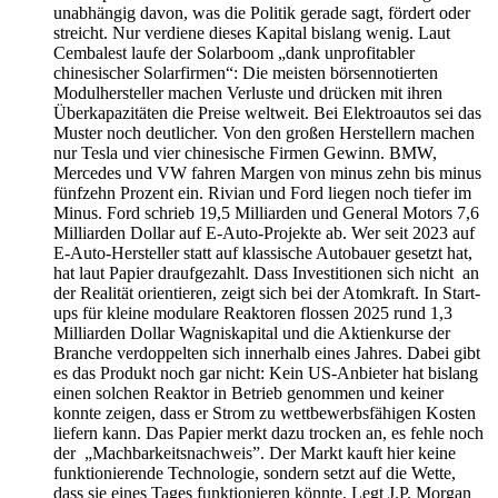
unabhängig davon, was die Politik gerade sagt, fördert oder
streicht. Nur verdiene dieses Kapital bislang wenig. Laut
Cembalest laufe der Solarboom „dank unprofitabler
chinesischer Solarfirmen“: Die meisten börsennotierten
Modulhersteller machen Verluste und drücken mit ihren
Überkapazitäten die Preise weltweit. Bei Elektroautos sei das
Muster noch deutlicher. Von den großen Herstellern machen
nur Tesla und vier chinesische Firmen Gewinn. BMW,
Mercedes und VW fahren Margen von minus zehn bis minus
fünfzehn Prozent ein. Rivian und Ford liegen noch tiefer im
Minus. Ford schrieb 19,5 Milliarden und General Motors 7,6
Milliarden Dollar auf E-Auto-Projekte ab. Wer seit 2023 auf
E-Auto-Hersteller statt auf klassische Autobauer gesetzt hat,
hat laut Papier draufgezahlt. Dass Investitionen sich nicht an
der Realität orientieren, zeigt sich bei der Atomkraft. In Start-
ups für kleine modulare Reaktoren flossen 2025 rund 1,3
Milliarden Dollar Wagniskapital und die Aktienkurse der
Branche verdoppelten sich innerhalb eines Jahres. Dabei gibt
es das Produkt noch gar nicht: Kein US-Anbieter hat bislang
einen solchen Reaktor in Betrieb genommen und keiner
konnte zeigen, dass er Strom zu wettbewerbsfähigen Kosten
liefern kann. Das Papier merkt dazu trocken an, es fehle noch
der „Machbarkeitsnachweis”. Der Markt kauft hier keine
funktionierende Technologie, sondern setzt auf die Wette,
dass sie eines Tages funktionieren könnte. Legt J.P. Morgan