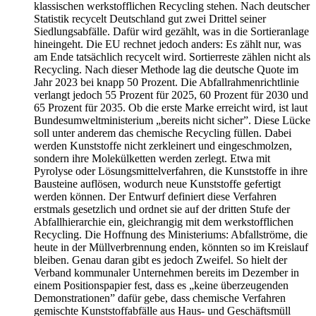
klassischen werkstofflichen Recycling stehen. Nach deutscher
Statistik recycelt Deutschland gut zwei Drittel seiner
Siedlungsabfälle. Dafür wird gezählt, was in die Sortieranlage
hineingeht. Die EU rechnet jedoch anders: Es zählt nur, was
am Ende tatsächlich recycelt wird. Sortierreste zählen nicht als
Recycling. Nach dieser Methode lag die deutsche Quote im
Jahr 2023 bei knapp 50 Prozent. Die Abfallrahmenrichtlinie
verlangt jedoch 55 Prozent für 2025, 60 Prozent für 2030 und
65 Prozent für 2035. Ob die erste Marke erreicht wird, ist laut
Bundesumweltministerium „bereits nicht sicher”. Diese Lücke
soll unter anderem das chemische Recycling füllen. Dabei
werden Kunststoffe nicht zerkleinert und eingeschmolzen,
sondern ihre Molekülketten werden zerlegt. Etwa mit
Pyrolyse oder Lösungsmittelverfahren, die Kunststoffe in ihre
Bausteine auflösen, wodurch neue Kunststoffe gefertigt
werden können. Der Entwurf definiert diese Verfahren
erstmals gesetzlich und ordnet sie auf der dritten Stufe der
Abfallhierarchie ein, gleichrangig mit dem werkstofflichen
Recycling. Die Hoffnung des Ministeriums: Abfallströme, die
heute in der Müllverbrennung enden, könnten so im Kreislauf
bleiben. Genau daran gibt es jedoch Zweifel. So hielt der
Verband kommunaler Unternehmen bereits im Dezember in
einem Positionspapier fest, dass es „keine überzeugenden
Demonstrationen” dafür gebe, dass chemische Verfahren
gemischte Kunststoffabfälle aus Haus- und Geschäftsmüll