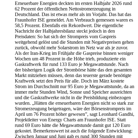
Erneuerbare Energien deckten im ersten Halbjahr 2026 rund
62 Prozent der öffentlichen Nettostromerzeugung in
Deutschland. Das ist etwas mehr als im Vorjahr. Das hat das
Fraunhofer ISE gemeldet. Am Verbrauch gemessen waren es
58,5 Prozent. Ebenfalls ein Rekordwert. Die eigentliche
Nachricht der Halbjahresbilanz steckt jedoch in den
Preisdaten: So hat sich der Strompreis vom Gaspreis
weitgehend gelöst und die Stunden mit Negativpreisen gehen
zurück, obwohl mehr Solarstrom im Netz war als je zuvor.
Als der Iran-Krieg im Frühjahr die Gaspreise binnen weniger
Wochen um 48 Prozent in die Höhe trieb, produzierte ein
Gaskraftwerk für rund 133 Euro je Megawattstunde. Nach
der bisherigen Logik der Strombörse hätte das den gesamten
Markt mitziehen müssen, denn das teuerste gerade benötigte
Kraftwerk setzt den Preis für alle. Doch im März kostete
Strom im Durchschnitt nur 95 Euro je Megawattstunde, da an
immer mehr Stunden Wind, Sonne und Speicher ausreichten
und die Gaskraftwerke nicht in die Preisbildung einbezogen
wurden. „Hätten die erneuerbaren Energien nicht so stark zur
Stromerzeugung beigetragen, wäre der Börsenstrompreis im
April um 76 Prozent höher gewesen”, sagt Leonhard Gandhi,
Projektleiter von Energy Charts am Fraunhofer ISE. Statt
rund 69 Euro hätte die Megawattstunde damit gut 120 Euro
gekostet. Bemerkenswert ist auch die folgende Entwicklung:
Zwischen Januar und Juni gab es rund 300 Stunden mit