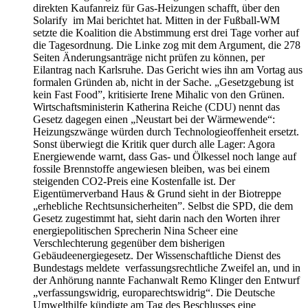
direkten Kaufanreiz für Gas-Heizungen schafft, über den
Solarify im Mai berichtet hat. Mitten in der Fußball-WM
setzte die Koalition die Abstimmung erst drei Tage vorher auf
die Tagesordnung. Die Linke zog mit dem Argument, die 278
Seiten Änderungsanträge nicht prüfen zu können, per
Eilantrag nach Karlsruhe. Das Gericht wies ihn am Vortag aus
formalen Gründen ab, nicht in der Sache. „Gesetzgebung ist
kein Fast Food”, kritisierte Irene Mihalic von den Grünen.
Wirtschaftsministerin Katherina Reiche (CDU) nennt das
Gesetz dagegen einen „Neustart bei der Wärmewende“:
Heizungszwänge würden durch Technologieoffenheit ersetzt.
Sonst überwiegt die Kritik quer durch alle Lager: Agora
Energiewende warnt, dass Gas- und Ölkessel noch lange auf
fossile Brennstoffe angewiesen bleiben, was bei einem
steigenden CO2-Preis eine Kostenfalle ist. Der
Eigentümerverband Haus & Grund sieht in der Biotreppe
„erhebliche Rechtsunsicherheiten”. Selbst die SPD, die dem
Gesetz zugestimmt hat, sieht darin nach den Worten ihrer
energiepolitischen Sprecherin Nina Scheer eine
Verschlechterung gegenüber dem bisherigen
Gebäudeenergiegesetz. Der Wissenschaftliche Dienst des
Bundestags meldete verfassungsrechtliche Zweifel an, und in
der Anhörung nannte Fachanwalt Remo Klinger den Entwurf
„verfassungswidrig, europarechtswidrig“. Die Deutsche
Umwelthilfe kündigte am Tag des Beschlusses eine