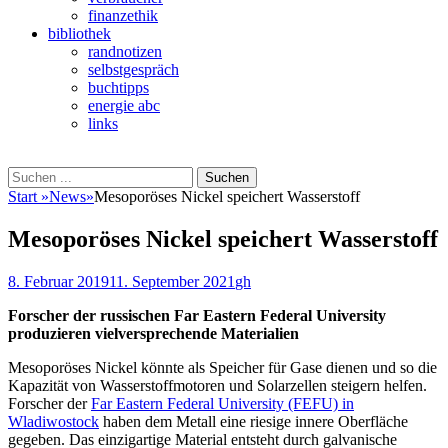
finanzethik
bibliothek
randnotizen
selbstgespräch
buchtipps
energie abc
links
Suchen
Suchen
nach:
Start
»
News
»
Mesoporöses Nickel speichert Wasserstoff
Mesoporöses Nickel speichert Wasserstoff
Veröffentlicht
Autor
8. Februar 2019
11. September 2021
gh
am
Forscher der russischen Far Eastern Federal University
produzieren vielversprechende Materialien
Mesoporöses Nickel könnte als Speicher für Gase dienen und so die
Kapazität von Wasserstoffmotoren und Solarzellen steigern helfen.
Forscher der
Far Eastern Federal University (FEFU) in
Wladiwostock
haben dem Metall eine riesige innere Oberfläche
gegeben. Das einzigartige Material entsteht durch galvanische