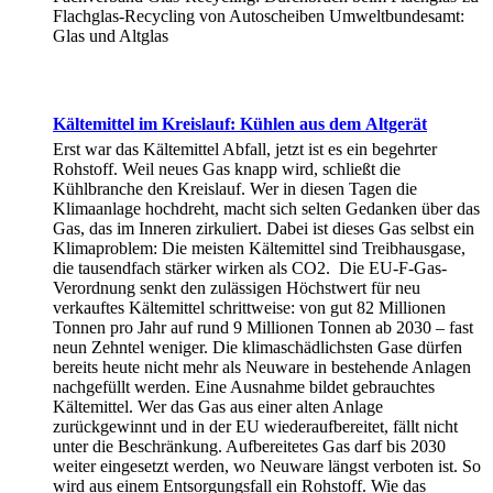
Flachglas-Recycling von Autoscheiben Umweltbundesamt:
Glas und Altglas
Kältemittel im Kreislauf: Kühlen aus dem Altgerät
Erst war das Kältemittel Abfall, jetzt ist es ein begehrter
Rohstoff. Weil neues Gas knapp wird, schließt die
Kühlbranche den Kreislauf. Wer in diesen Tagen die
Klimaanlage hochdreht, macht sich selten Gedanken über das
Gas, das im Inneren zirkuliert. Dabei ist dieses Gas selbst ein
Klimaproblem: Die meisten Kältemittel sind Treibhausgase,
die tausendfach stärker wirken als CO2. Die EU-F-Gas-
Verordnung senkt den zulässigen Höchstwert für neu
verkauftes Kältemittel schrittweise: von gut 82 Millionen
Tonnen pro Jahr auf rund 9 Millionen Tonnen ab 2030 – fast
neun Zehntel weniger. Die klimaschädlichsten Gase dürfen
bereits heute nicht mehr als Neuware in bestehende Anlagen
nachgefüllt werden. Eine Ausnahme bildet gebrauchtes
Kältemittel. Wer das Gas aus einer alten Anlage
zurückgewinnt und in der EU wiederaufbereitet, fällt nicht
unter die Beschränkung. Aufbereitetes Gas darf bis 2030
weiter eingesetzt werden, wo Neuware längst verboten ist. So
wird aus einem Entsorgungsfall ein Rohstoff. Wie das