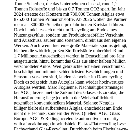
Tonne Scherben, die das Unternehmen einsetzt, rund 1,2
Tonnen Rohstoffe und bis zu 0,7 Tonnen CO2 spart. Im Jahr
2024 ersetzte der Konzern mit 730.000 Tonnen Altglas etwa
875.000 Tonnen Primärrohstoffe. Ab 2026 wollen die Partner
mehr als 300.000 Scheiben pro Jahr in den Kreislauf führen.
Doch handelt es sich nicht um Recycling am Ende eines
Nutzungszyklus, sondern um Produktionsabfälle: Verschnitt
und Ausschuss, sauber und sortenrein, direkt aus den eigenen
Werken. Auch wenn hier eine große Materialersparnis gelingt,
bleiben die wirklich großen Stoffkreisläufe unberührt. Rund
1,7 Millionen Autoscheiben werden in Deutschland pro Jahr
ausgetauscht, hinzu kommt das Glas aus einer halben Million
verschrotteter Autos. Weil gebrauchte Scheiben verschmutzt,
beschädigt und mit unterschiedlichsten Beschichtungen und
Sensoren versehen sind, landen sie weiter im Downcycling.
Doch es zeigt sich: Aus Autoglas kann wieder hochwertiges
Autoglas werden. Marc Foguenne, Nachhaltigkeitsmanager
bei AGC, bezeichnet die Zukunft des Glases als zirkulär, die
Herausforderung liege jedoch in der Wirtschaftlichkeit
gegenüber konventionellem Material. Solange Neuglas
billiger bleibt als aufbereitetes Altglas, entscheidet am Ende
nicht die Technik, sondern der Preis. Quellen: AGC Glass
Europe: AGC & Reiling accelerate automotive circularity
with a breakthrough in windshield Flat-to-Flat recycling bvse
Fachverband Glas-Recycling: Durchbruch beim Flachglas-zu-