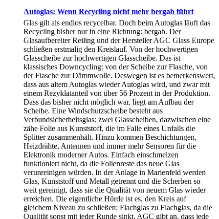
Autoglas: Wenn Recycling nicht mehr bergab führt
Glas gilt als endlos recycelbar. Doch beim Autoglas läuft das
Recycling bisher nur in eine Richtung: bergab. Der
Glasaufbereiter Reiling und der Hersteller AGC Glass Europe
schließen erstmalig den Kreislauf. Von der hochwertigen
Glasscheibe zur hochwertigen Glasscheibe. Das ist
klassisches Downcycling: von der Scheibe zur Flasche, von
der Flasche zur Dämmwolle. Deswegen ist es bemerkenswert,
dass aus altem Autoglas wieder Autoglas wird, und zwar mit
einem Rezyklatanteil von über 56 Prozent in der Produktion.
Dass das bisher nicht möglich war, liegt am Aufbau der
Scheibe. Eine Windschutzscheibe besteht aus
Verbundsicherheitsglas: zwei Glasscheiben, dazwischen eine
zähe Folie aus Kunststoff, die im Falle eines Unfalls die
Splitter zusammenhält. Hinzu kommen Beschichtungen,
Heizdrähte, Antennen und immer mehr Sensoren für die
Elektronik moderner Autos. Einfach einschmelzen
funktioniert nicht, da die Folienreste das neue Glas
verunreinigen würden. In der Anlage in Marienfeld werden
Glas, Kunststoff und Metall getrennt und die Scherben so
weit gereinigt, dass sie die Qualität von neuem Glas wieder
erreichen. Die eigentliche Hürde ist es, den Kreis auf
gleichem Niveau zu schließen: Flachglas zu Flachglas, da die
Qualität sonst mit jeder Runde sinkt. AGC gibt an, dass jede