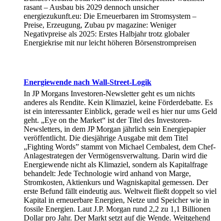
rasant – Ausbau bis 2029 dennoch unsicher
energiezukunft.eu: Die Erneuerbaren im Stromsystem –
Preise, Erzeugung, Zubau pv magazine: Weniger
Negativpreise als 2025: Erstes Halbjahr trotz globaler
Energiekrise mit nur leicht höheren Börsenstrompreisen
Energiewende nach Wall-Street-Logik
In JP Morgans Investoren-Newsletter geht es um nichts
anderes als Rendite. Kein Klimaziel, keine Förderdebatte. Es
ist ein interessanter Einblick, gerade weil es hier nur ums Geld
geht. „Eye on the Market“ ist der Titel des Investoren-
Newsletters, in dem JP Morgan jährlich sein Energiepapier
veröffentlicht. Die diesjährige Ausgabe mit dem Titel
„Fighting Words” stammt von Michael Cembalest, dem Chef-
Anlagestrategen der Vermögensverwaltung. Darin wird die
Energiewende nicht als Klimaziel, sondern als Kapitalfrage
behandelt: Jede Technologie wird anhand von Marge,
Stromkosten, Aktienkurs und Wagniskapital gemessen. Der
erste Befund fällt eindeutig aus. Weltweit fließt doppelt so viel
Kapital in erneuerbare Energien, Netze und Speicher wie in
fossile Energien. Laut J.P. Morgan rund 2,2 zu 1,1 Billionen
Dollar pro Jahr. Der Markt setzt auf die Wende. Weitgehend