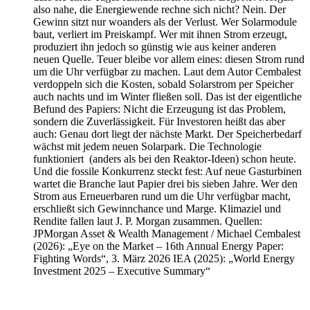
also nahe, die Energiewende rechne sich nicht? Nein. Der
Gewinn sitzt nur woanders als der Verlust. Wer Solarmodule
baut, verliert im Preiskampf. Wer mit ihnen Strom erzeugt,
produziert ihn jedoch so günstig wie aus keiner anderen
neuen Quelle. Teuer bleibe vor allem eines: diesen Strom rund
um die Uhr verfügbar zu machen. Laut dem Autor Cembalest
verdoppeln sich die Kosten, sobald Solarstrom per Speicher
auch nachts und im Winter fließen soll. Das ist der eigentliche
Befund des Papiers: Nicht die Erzeugung ist das Problem,
sondern die Zuverlässigkeit. Für Investoren heißt das aber
auch: Genau dort liegt der nächste Markt. Der Speicherbedarf
wächst mit jedem neuen Solarpark. Die Technologie
funktioniert (anders als bei den Reaktor-Ideen) schon heute.
Und die fossile Konkurrenz steckt fest: Auf neue Gasturbinen
wartet die Branche laut Papier drei bis sieben Jahre. Wer den
Strom aus Erneuerbaren rund um die Uhr verfügbar macht,
erschließt sich Gewinnchance und Marge. Klimaziel und
Rendite fallen laut J. P. Morgan zusammen. Quellen:
JPMorgan Asset & Wealth Management / Michael Cembalest
(2026): „Eye on the Market – 16th Annual Energy Paper:
Fighting Words“, 3. März 2026 IEA (2025): „World Energy
Investment 2025 – Executive Summary“