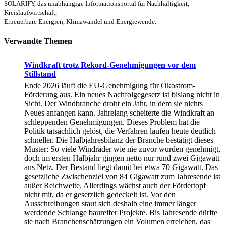
SOLARIFY, das unabhängige Informationsportal für Nachhaltigkeit,
Kreislaufwirtschaft,
Erneuerbare Energien, Klimawandel und Energiewende.
Verwandte Themen
Windkraft trotz Rekord-Genehmigungen vor dem
Stillstand
Ende 2026 läuft die EU-Genehmigung für Ökostrom-
Förderung aus. Ein neues Nachfolgegesetz ist bislang nicht in
Sicht. Der Windbranche droht ein Jahr, in dem sie nichts
Neues anfangen kann. Jahrelang scheiterte die Windkraft an
schleppenden Genehmigungen. Dieses Problem hat die
Politik tatsächlich gelöst, die Verfahren laufen heute deutlich
schneller. Die Halbjahresbilanz der Branche bestätigt dieses
Muster: So viele Windräder wie nie zuvor wurden genehmigt,
doch im ersten Halbjahr gingen netto nur rund zwei Gigawatt
ans Netz. Der Bestand liegt damit bei etwa 70 Gigawatt. Das
gesetzliche Zwischenziel von 84 Gigawatt zum Jahresende ist
außer Reichweite. Allerdings wächst auch der Fördertopf
nicht mit, da er gesetzlich gedeckelt ist. Vor den
Ausschreibungen staut sich deshalb eine immer länger
werdende Schlange baureifer Projekte. Bis Jahresende dürfte
sie nach Branchenschätzungen ein Volumen erreichen, das