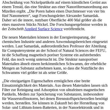
Abscheidung von Nickelpartikeln auf einem künstlichen Gerüst aus
einem Tensid, das eine Struktur aus einer Nanoröhrenanordnung aus
Mizellen ergibt. „Die Poren haben einen Durchmesser von vier bis
fünf Nanometern“, sagt Forschungsleiter Alexander Samardak.
Daher sei die innere, nutzbare Oberfläche 400 Mal größer als die
eines massiven Stücks Nickel. Die Forschungsergebnisse werden in
der Zeitschrift
Applied Surface Science
veröffentlicht.
Die neuen Materialien können in der Energieeinsparung, der
chemischen Industrie und anderen Anwendungsbereichen eingesetzt
werden. Laut Samardak, außerordentlichen Professor der Abteilung
für Computersysteme an der School of Natural Sciences der FEFU,
ist die Schaffung magnetisch poröser Systeme ein aufstrebendes
Feld, das noch wenig untersucht ist. Die Struktur nanoporöser
Materialien ähnelt einem herkömmlichen Schwamm, der erhebliche
Mengen an Substanz aufnehmen kann, so dass die Nutzfläche des
Schwamms viel größer ist als seine Größe.
„Die einzigartigen Eigenschaften ermöglichen eine breite
Einsatzmöglichkeit des Materials. Aus diesen Materialien lassen sich
Filter zur Reinigung und Adsorption von ultrafeinen magnetischen
Partikeln, Medien zur Speicherung von Substanzen, insbesondere
für Wasserstoffmotoren, bei denen Brennstoffspeicherzellen benötigt
werden, herstellen. Sie können in Zukunft bei der Herstellung von
Solar- und Lithium-Ionen-Batterien, in der Nanoelektronik und in