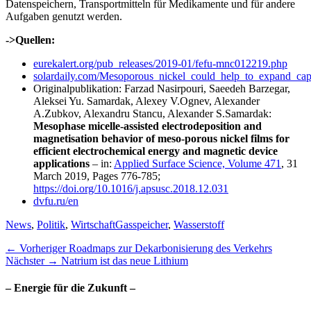
Datenspeichern, Transportmitteln für Medikamente und für andere
Aufgaben genutzt werden.
->Quellen:
eurekalert.org/pub_releases/2019-01/fefu-mnc012219.php
solardaily.com/Mesoporous_nickel_could_help_to_expand_cap
Originalpublikation: Farzad Nasirpouri, Saeedeh Barzegar,
Aleksei Yu. Samardak, Alexey V.Ognev, Alexander
A.Zubkov, Alexandru Stancu, Alexander S.Samardak:
Mesophase micelle-assisted electrodeposition and
magnetisation behavior of meso-porous nickel films for
efficient electrochemical energy and magnetic device
applications
– in:
Applied Surface Science,
Volume 471
, 31
March 2019, Pages 776-785;
https://doi.org/10.1016/j.apsusc.2018.12.031
dvfu.ru/en
Kategorien
Schlagworte
News
,
Politik
,
Wirtschaft
Gasspeicher
,
Wasserstoff
Beitragsnavigation
Vorheriger
← Vorheriger
Roadmaps zur Dekarbonisierung des Verkehrs
Nächster
Beitrag:
Nächster →
Natrium ist das neue Lithium
Beitrag:
– Energie für die Zukunft –