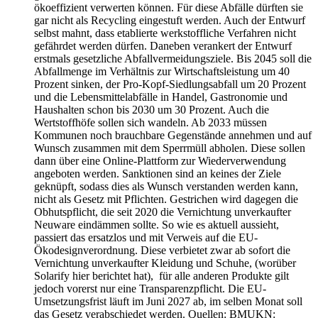
ökoeffizient verwerten können. Für diese Abfälle dürften sie
gar nicht als Recycling eingestuft werden. Auch der Entwurf
selbst mahnt, dass etablierte werkstoffliche Verfahren nicht
gefährdet werden dürfen. Daneben verankert der Entwurf
erstmals gesetzliche Abfallvermeidungsziele. Bis 2045 soll die
Abfallmenge im Verhältnis zur Wirtschaftsleistung um 40
Prozent sinken, der Pro-Kopf-Siedlungsabfall um 20 Prozent
und die Lebensmittelabfälle in Handel, Gastronomie und
Haushalten schon bis 2030 um 30 Prozent. Auch die
Wertstoffhöfe sollen sich wandeln. Ab 2033 müssen
Kommunen noch brauchbare Gegenstände annehmen und auf
Wunsch zusammen mit dem Sperrmüll abholen. Diese sollen
dann über eine Online-Plattform zur Wiederverwendung
angeboten werden. Sanktionen sind an keines der Ziele
geknüpft, sodass dies als Wunsch verstanden werden kann,
nicht als Gesetz mit Pflichten. Gestrichen wird dagegen die
Obhutspflicht, die seit 2020 die Vernichtung unverkaufter
Neuware eindämmen sollte. So wie es aktuell aussieht,
passiert das ersatzlos und mit Verweis auf die EU-
Ökodesignverordnung. Diese verbietet zwar ab sofort die
Vernichtung unverkaufter Kleidung und Schuhe, (worüber
Solarify hier berichtet hat), für alle anderen Produkte gilt
jedoch vorerst nur eine Transparenzpflicht. Die EU-
Umsetzungsfrist läuft im Juni 2027 ab, im selben Monat soll
das Gesetz verabschiedet werden. Quellen: BMUKN: