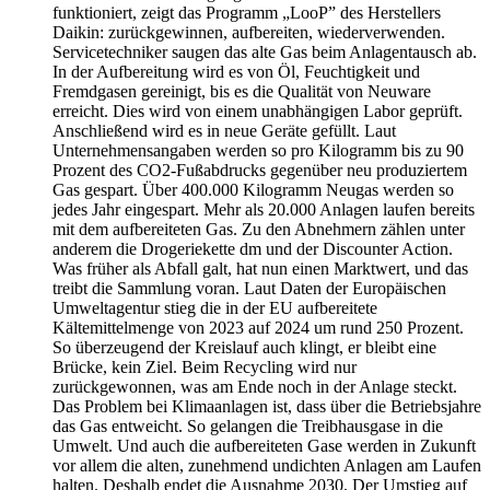
funktioniert, zeigt das Programm „LooP” des Herstellers
Daikin: zurückgewinnen, aufbereiten, wiederverwenden.
Servicetechniker saugen das alte Gas beim Anlagentausch ab.
In der Aufbereitung wird es von Öl, Feuchtigkeit und
Fremdgasen gereinigt, bis es die Qualität von Neuware
erreicht. Dies wird von einem unabhängigen Labor geprüft.
Anschließend wird es in neue Geräte gefüllt. Laut
Unternehmensangaben werden so pro Kilogramm bis zu 90
Prozent des CO2-Fußabdrucks gegenüber neu produziertem
Gas gespart. Über 400.000 Kilogramm Neugas werden so
jedes Jahr eingespart. Mehr als 20.000 Anlagen laufen bereits
mit dem aufbereiteten Gas. Zu den Abnehmern zählen unter
anderem die Drogeriekette dm und der Discounter Action.
Was früher als Abfall galt, hat nun einen Marktwert, und das
treibt die Sammlung voran. Laut Daten der Europäischen
Umweltagentur stieg die in der EU aufbereitete
Kältemittelmenge von 2023 auf 2024 um rund 250 Prozent.
So überzeugend der Kreislauf auch klingt, er bleibt eine
Brücke, kein Ziel. Beim Recycling wird nur
zurückgewonnen, was am Ende noch in der Anlage steckt.
Das Problem bei Klimaanlagen ist, dass über die Betriebsjahre
das Gas entweicht. So gelangen die Treibhausgase in die
Umwelt. Und auch die aufbereiteten Gase werden in Zukunft
vor allem die alten, zunehmend undichten Anlagen am Laufen
halten. Deshalb endet die Ausnahme 2030. Der Umstieg auf