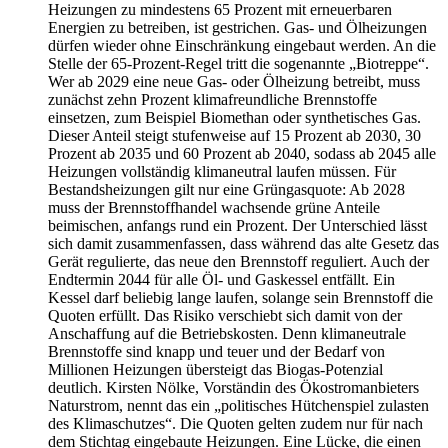
Heizungen zu mindestens 65 Prozent mit erneuerbaren
Energien zu betreiben, ist gestrichen. Gas- und Ölheizungen
dürfen wieder ohne Einschränkung eingebaut werden. An die
Stelle der 65-Prozent-Regel tritt die sogenannte „Biotreppe“.
Wer ab 2029 eine neue Gas- oder Ölheizung betreibt, muss
zunächst zehn Prozent klimafreundliche Brennstoffe
einsetzen, zum Beispiel Biomethan oder synthetisches Gas.
Dieser Anteil steigt stufenweise auf 15 Prozent ab 2030, 30
Prozent ab 2035 und 60 Prozent ab 2040, sodass ab 2045 alle
Heizungen vollständig klimaneutral laufen müssen. Für
Bestandsheizungen gilt nur eine Grüngasquote: Ab 2028
muss der Brennstoffhandel wachsende grüne Anteile
beimischen, anfangs rund ein Prozent. Der Unterschied lässt
sich damit zusammenfassen, dass während das alte Gesetz das
Gerät regulierte, das neue den Brennstoff reguliert. Auch der
Endtermin 2044 für alle Öl- und Gaskessel entfällt. Ein
Kessel darf beliebig lange laufen, solange sein Brennstoff die
Quoten erfüllt. Das Risiko verschiebt sich damit von der
Anschaffung auf die Betriebskosten. Denn klimaneutrale
Brennstoffe sind knapp und teuer und der Bedarf von
Millionen Heizungen übersteigt das Biogas-Potenzial
deutlich. Kirsten Nölke, Vorständin des Ökostromanbieters
Naturstrom, nennt das ein „politisches Hütchenspiel zulasten
des Klimaschutzes“. Die Quoten gelten zudem nur für nach
dem Stichtag eingebaute Heizungen. Eine Lücke, die einen