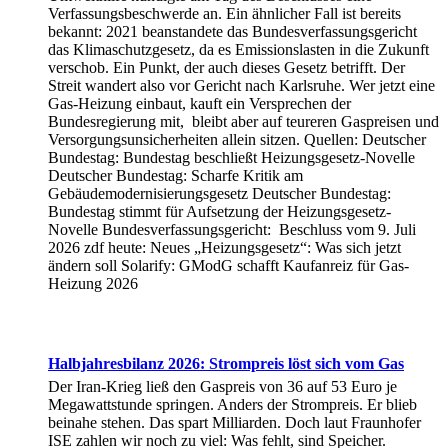
Verfassungsbeschwerde an. Ein ähnlicher Fall ist bereits
bekannt: 2021 beanstandete das Bundesverfassungsgericht
das Klimaschutzgesetz, da es Emissionslasten in die Zukunft
verschob. Ein Punkt, der auch dieses Gesetz betrifft. Der
Streit wandert also vor Gericht nach Karlsruhe. Wer jetzt eine
Gas-Heizung einbaut, kauft ein Versprechen der
Bundesregierung mit, bleibt aber auf teureren Gaspreisen und
Versorgungsunsicherheiten allein sitzen. Quellen: Deutscher
Bundestag: Bundestag beschließt Heizungsgesetz-Novelle
Deutscher Bundestag: Scharfe Kritik am
Gebäudemodernisierungsgesetz Deutscher Bundestag:
Bundestag stimmt für Aufsetzung der Heizungsgesetz-
Novelle Bundesverfassungsgericht: Beschluss vom 9. Juli
2026 zdf heute: Neues „Heizungsgesetz“: Was sich jetzt
ändern soll Solarify: GModG schafft Kaufanreiz für Gas-
Heizung 2026
Halbjahresbilanz 2026: Strompreis löst sich vom Gas
Der Iran-Krieg ließ den Gaspreis von 36 auf 53 Euro je
Megawattstunde springen. Anders der Strompreis. Er blieb
beinahe stehen. Das spart Milliarden. Doch laut Fraunhofer
ISE zahlen wir noch zu viel: Was fehlt, sind Speicher.