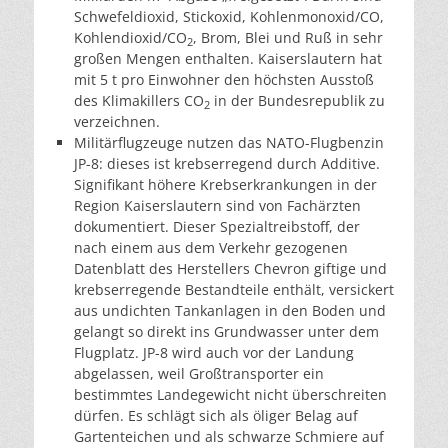
Schwefeldioxid, Stickoxid, Kohlenmonoxid/CO,
Kohlendioxid/CO
, Brom, Blei und Ruß in sehr
2
großen Mengen enthalten. Kaiserslautern hat
mit 5 t pro Einwohner den höchsten Ausstoß
des Klimakillers CO
in der Bundesrepublik zu
2
verzeichnen.
Militärflugzeuge nutzen das NATO-Flugbenzin
JP-8: dieses ist krebserregend durch Additive.
Signifikant höhere Krebserkrankungen in der
Region Kaiserslautern sind von Fachärzten
dokumentiert. Dieser Spezialtreibstoff, der
nach einem aus dem Verkehr gezogenen
Datenblatt des Herstellers Chevron giftige und
krebserregende Bestandteile enthält, versickert
aus undichten Tankanlagen in den Boden und
gelangt so direkt ins Grundwasser unter dem
Flugplatz. JP-8 wird auch vor der Landung
abgelassen, weil Großtransporter ein
bestimmtes Landegewicht nicht überschreiten
dürfen. Es schlägt sich als öliger Belag auf
Gartenteichen und als schwarze Schmiere auf