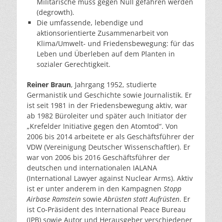
Militärische muss gegen Null gefahren werden
(degrowth).
Die umfassende, lebendige und
aktionsorientierte Zusammenarbeit von
Klima/Umwelt- und Friedensbewegung: für das
Leben und Überleben auf dem Planten in
sozialer Gerechtigkeit.
Reiner Braun
, Jahrgang 1952, studierte
Germanistik und Geschichte sowie Journalistik. Er
ist seit 1981 in der Friedensbewegung aktiv, war
ab 1982 Büroleiter und später auch Initiator der
„Krefelder Initiative gegen den Atomtod“. Von
2006 bis 2014 arbeitete er als Geschäftsführer der
VDW (Vereinigung Deutscher Wissenschaftler). Er
war von 2006 bis 2016 Geschäftsführer der
deutschen und internationalen IALANA
(International Lawyer against Nuclear Arms). Aktiv
ist er unter anderem in den Kampagnen
Stopp
Airbase Ramstein
sowie
Abrüsten statt Aufrüsten
. Er
ist Co-Präsident des International Peace Bureau
(IPB) sowie Autor und Herausgeber verschiedener