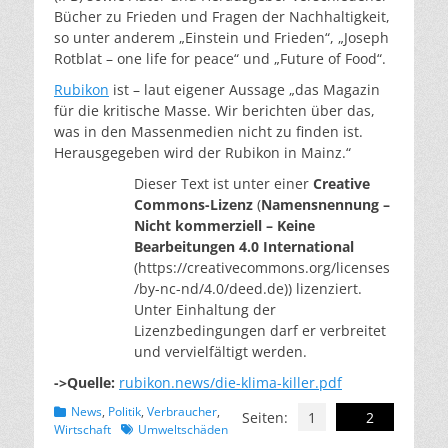
Bücher zu Frieden und Fragen der Nachhaltigkeit,
so unter anderem „Einstein und Frieden“, „Joseph
Rotblat – one life for peace“ und „Future of Food“.
Rubikon
ist – laut eigener Aussage „das Magazin
für die kritische Masse. Wir berichten über das,
was in den Massenmedien nicht zu finden ist.
Herausgegeben wird der Rubikon in Mainz.“
Dieser Text ist unter einer
Creative
Commons-Lizenz
(
Namensnennung –
Nicht kommerziell – Keine
Bearbeitungen 4.0 International
(https://creativecommons.org/licenses
/by-nc-nd/4.0/deed.de)) lizenziert.
Unter Einhaltung der
Lizenzbedingungen darf er verbreitet
und vervielfältigt werden.
->Quelle:
rubikon.news/die-klima-killer.pdf
Kategorien
News
,
Politik
,
Verbraucher
,
Seiten:
1
2
Schlagworte
Wirtschaft
Umweltschäden