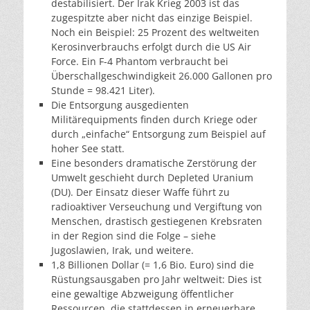
destabilisiert. Der Irak Krieg 2003 ist das
zugespitzte aber nicht das einzige Beispiel.
Noch ein Beispiel: 25 Prozent des weltweiten
Kerosinverbrauchs erfolgt durch die US Air
Force. Ein F-4 Phantom verbraucht bei
Überschallgeschwindigkeit 26.000 Gallonen pro
Stunde = 98.421 Liter).
Die Entsorgung ausgedienten
Militärequipments finden durch Kriege oder
durch „einfache“ Entsorgung zum Beispiel auf
hoher See statt.
Eine besonders dramatische Zerstörung der
Umwelt geschieht durch Depleted Uranium
(DU). Der Einsatz dieser Waffe führt zu
radioaktiver Verseuchung und Vergiftung von
Menschen, drastisch gestiegenen Krebsraten
in der Region sind die Folge – siehe
Jugoslawien, Irak, und weitere.
1,8 Billionen Dollar (= 1,6 Bio. Euro) sind die
Rüstungsausgaben pro Jahr weltweit: Dies ist
eine gewaltige Abzweigung öffentlicher
Ressourcen, die stattdessen in erneuerbare