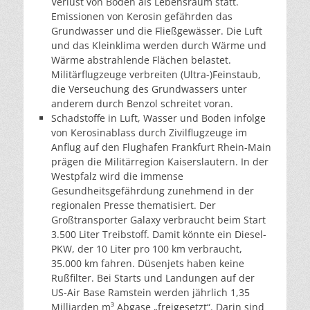
Verlust von Boden als Lebensraum statt.
Emissionen von Kerosin gefährden das
Grundwasser und die Fließgewässer. Die Luft
und das Kleinklima werden durch Wärme und
Wärme abstrahlende Flächen belastet.
Militärflugzeuge verbreiten (Ultra-)Feinstaub,
die Verseuchung des Grundwassers unter
anderem durch Benzol schreitet voran.
Schadstoffe in Luft, Wasser und Boden infolge
von Kerosinablass durch Zivilflugzeuge im
Anflug auf den Flughafen Frankfurt Rhein-Main
prägen die Militärregion Kaiserslautern. In der
Westpfalz wird die immense
Gesundheitsgefährdung zunehmend in der
regionalen Presse thematisiert. Der
Großtransporter Galaxy verbraucht beim Start
3.500 Liter Treibstoff. Damit könnte ein Diesel-
PKW, der 10 Liter pro 100 km verbraucht,
35.000 km fahren. Düsenjets haben keine
Rußfilter. Bei Starts und Landungen auf der
US-Air Base Ramstein werden jährlich 1,35
Milliarden m³ Abgase „freigesetzt“. Darin sind