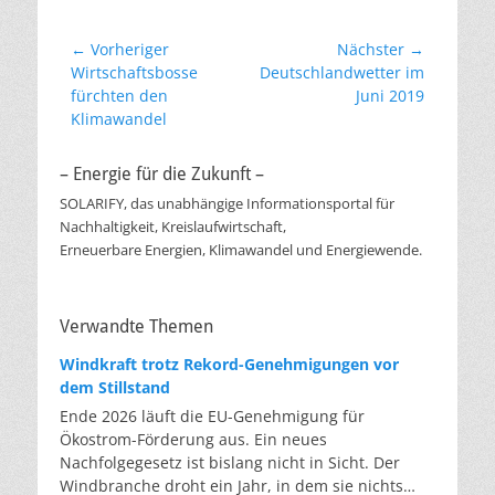
Beitragsnavigation
← Vorheriger
Nächster →
Vorheriger
Nächster
Wirtschaftsbosse
Deutschlandwetter im
Beitrag:
Beitrag:
fürchten den
Juni 2019
Klimawandel
– Energie für die Zukunft –
SOLARIFY, das unabhängige Informationsportal für
Nachhaltigkeit, Kreislaufwirtschaft,
Erneuerbare Energien, Klimawandel und Energiewende.
Verwandte Themen
Windkraft trotz Rekord-Genehmigungen vor
dem Stillstand
Ende 2026 läuft die EU-Genehmigung für
Ökostrom-Förderung aus. Ein neues
Nachfolgegesetz ist bislang nicht in Sicht. Der
Windbranche droht ein Jahr, in dem sie nichts