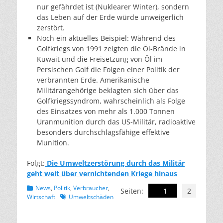
nur gefährdet ist (Nuklearer Winter), sondern
das Leben auf der Erde würde unweigerlich
zerstört.
Noch ein aktuelles Beispiel: Während des
Golfkriegs von 1991 zeigten die Öl-Brände in
Kuwait und die Freisetzung von Öl im
Persischen Golf die Folgen einer Politik der
verbrannten Erde. Amerikanische
Militärangehörige beklagten sich über das
Golfkriegssyndrom, wahrscheinlich als Folge
des Einsatzes von mehr als 1.000 Tonnen
Uranmunition durch das US-Militär, radioaktive
besonders durchschlagsfähige effektive
Munition.
Folgt:
Die Umweltzerstörung durch das Militär
geht weit über vernichtenden Kriege hinaus
Kategorien
News
,
Politik
,
Verbraucher
,
Seiten:
1
2
Schlagworte
Wirtschaft
Umweltschäden