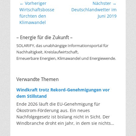
Beitragsnavigation
← Vorheriger
Nächster →
Vorheriger
Nächster
Wirtschaftsbosse
Deutschlandwetter im
Beitrag:
Beitrag:
fürchten den
Juni 2019
Klimawandel
– Energie für die Zukunft –
SOLARIFY, das unabhängige Informationsportal für
Nachhaltigkeit, Kreislaufwirtschaft,
Erneuerbare Energien, Klimawandel und Energiewende.
Verwandte Themen
Windkraft trotz Rekord-Genehmigungen vor
dem Stillstand
Ende 2026 läuft die EU-Genehmigung für
Ökostrom-Förderung aus. Ein neues
Nachfolgegesetz ist bislang nicht in Sicht. Der
Windbranche droht ein Jahr, in dem sie nichts
Neues anfangen kann. Jahrelang scheiterte die
Windkraft an schleppenden Genehmigungen.