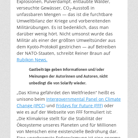
Explosionen, Pulverdampf, entlaubte Wälder,
verseuchte Gewässer, CO
-Ausstoß in
2
unfassbaren Mengen — das ist die furchtbare
Umweltbilanz der Kriege und vorbereitenden
Militärübungen. Es ist bedenklich, dass man
darüber wenig hört. Nicht umsonst wurde das
Militär als einer der größten Umweltsünder aus
dem Kyoto-Protokoll gestrichen — auf Betreiben
der NATO-Staaten, schreibt Reiner Braun auf
Rubikon News.
Gastbeiträge geben Informationen und/oder
Meinungen der Autorinnen und Autoren, nicht
unbedingt die von Solarify wieder.
„Das Klima gefährdet den Weltfrieden“ heißt es
unisono beim
Intergovernmental Panel on Climate
Change (IPCC)
und
Fridays for Future (FFF)
oder
wie es auf der Webseite von FFF formuliert ist:
„Die Klimakrise stellt für die Stabilität der
Ökosysteme unseres Planeten und für Millionen
von Menschen eine existenzielle Bedrohung dar.
Eine ungebremste Erderwärmung ist eine enorme