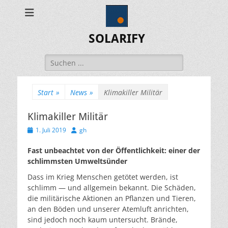
SOLARIFY
Suchen
nach:
Start
»
News
»
Klimakiller Militär
Klimakiller Militär
Veröffentlicht
Autor
1. Juli 2019
gh
am
Fast unbeachtet von der Öffentlichkeit: einer der
schlimmsten Umweltsünder
Dass im Krieg Menschen getötet werden, ist
schlimm — und allgemein bekannt. Die Schäden,
die militärische Aktionen an Pflanzen und Tieren,
an den Böden und unserer Atemluft anrichten,
sind jedoch noch kaum untersucht. Brände,