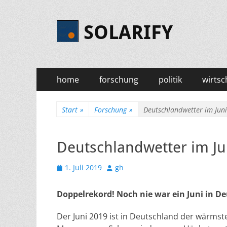
SOLARIFY
Primäres
Zum
home
forschung
politik
wirtsc
Inhalt
Menü
springen
Start
»
Forschung
»
Deutschlandwetter im Jun
Deutschlandwetter im Ju
Veröffentlicht
Autor
1. Juli 2019
gh
am
Doppelrekord! Noch nie war ein Juni in 
Der Juni 2019 ist in Deutschland der wärmst