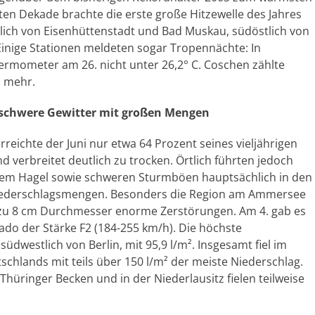
itten Dekade brachte die erste große Hitzewelle des Jahres
dlich von Eisenhüttenstadt und Bad Muskau, südöstlich von
. Einige Stationen meldeten sogar Tropennächte: In
ermometer am 26. nicht unter 26,2° C. Coschen zählte
d mehr.
h schwere Gewitter mit großen Mengen
rreichte der Juni nur etwa 64 Prozent seines vieljährigen
 verbreitet deutlich zu trocken. Örtlich führten jedoch
igem Hagel sowie schweren Sturmböen hauptsächlich in den
iederschlagsmengen. Besonders die Region am Ammersee
is zu 8 cm Durchmesser enorme Zerstörungen. Am 4. gab es
do der Stärke F2 (184-255 km/h). Die höchste
dwestlich von Berlin, mit 95,9 l/m². Insgesamt fiel im
hlands mit teils über 150 l/m² der meiste Niederschlag.
 Thüringer Becken und in der Niederlausitz fielen teilweise