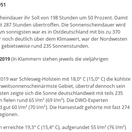
951
heindauer ihr Soll von 198 Stunden um 50 Prozent. Damit
it 287 Stunden übertroffen. Die Sonnenscheindauer wird
 sonnigsten war es in Ostdeutschland mit bis zu 370
r noch deutlich über dem Klimawert, war der Nordwesten
t gebietsweise rund 235 Sonnenstunden.
 2019
(In Klammern stehen jeweils die vieljährigen
2019 war Schleswig-Holstein mit 18,0° C (15,0° C) die kühlste
 zweitsonnenscheinärmste Gebiet, übertraf dennoch sein
en zeigte sich die Sonne deutschlandweit mit teils 235
n fielen rund 65 l/m² (69 l/m²). Die DWD-Experten
 gut 60 l/m² (70 l/m²). Die Hansestadt gehörte mit fast 274
egionen.
erreichte 19,3° C (15,4° C), aufgerundet 55 l/m² (76 l/m²)