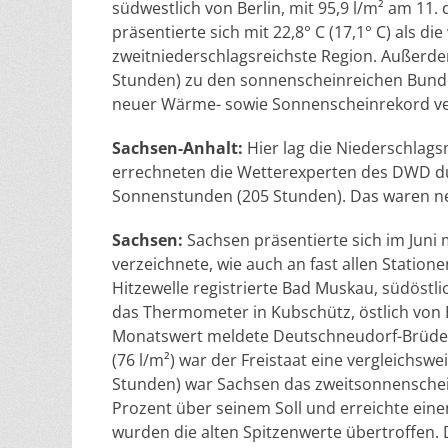
südwestlich von Berlin, mit 95,9 l/m² am 11
präsentierte sich mit 22,8° C (17,1° C) als di
zweitniederschlagsreichste Region. Außerde
Stunden) zu den sonnenscheinreichen Bunde
neuer Wärme- sowie Sonnenscheinrekord ve
Sachsen-Anhalt:
Hier lag die Niederschlags
errechneten die Wetterexperten des DWD durc
Sonnenstunden (205 Stunden). Das waren 
Sachsen:
Sachsen präsentierte sich im Juni 
verzeichnete, wie auch an fast allen Statio
Hitzewelle registrierte Bad Muskau, südöstli
das Thermometer in Kubschütz, östlich von B
Monatswert meldete Deutschneudorf-Brüderwi
(76 l/m²) war der Freistaat eine vergleichsw
Stunden) war Sachsen das zweitsonnenschei
Prozent über seinem Soll und erreichte ein
wurden die alten Spitzenwerte übertroffen. 