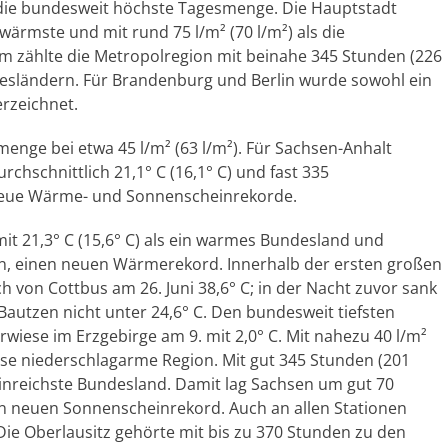
. die bundesweit höchste Tagesmenge. Die Hauptstadt
e wärmste und mit rund 75 l/m² (70 l/m²) als die
m zählte die Metropolregion mit beinahe 345 Stunden (226
sländern. Für Brandenburg und Berlin wurde sowohl ein
rzeichnet.
menge bei etwa 45 l/m² (63 l/m²). Für Sachsen-Anhalt
hschnittlich 21,1° C (16,1° C) und fast 335
neue Wärme- und Sonnenscheinrekorde.
mit 21,3° C (15,6° C) als ein warmes Bundesland und
nen, einen neuen Wärmerekord. Innerhalb der ersten großen
ch von Cottbus am 26. Juni 38,6° C; in der Nacht zuvor sank
autzen nicht unter 24,6° C. Den bundesweit tiefsten
ese im Erzgebirge am 9. mit 2,0° C. Mit nahezu 40 l/m²
eise niederschlagarme Region. Mit gut 345 Stunden (201
nreichste Bundesland. Damit lag Sachsen um gut 70
en neuen Sonnenscheinrekord. Auch an allen Stationen
Die Oberlausitz gehörte mit bis zu 370 Stunden zu den