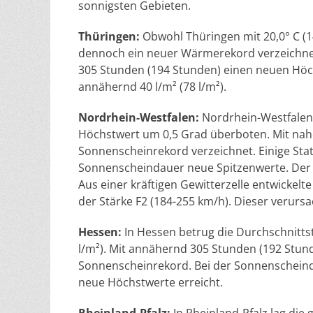
sonnigsten Gebieten.
Thüringen:
Obwohl Thüringen mit 20,0° C (1
dennoch ein neuer Wärmerekord verzeichnet
305 Stunden (194 Stunden) einen neuen Höc
annähernd 40 l/m² (78 l/m²).
Nordrhein-Westfalen:
Nordrhein-Westfalen m
Höchstwert um 0,5 Grad überboten. Mit na
Sonnenscheinrekord verzeichnet. Einige Sta
Sonnenscheindauer neue Spitzenwerte. Der Ni
Aus einer kräftigen Gewitterzelle entwickel
der Stärke F2 (184-255 km/h). Dieser veru
Hessen:
In Hessen betrug die Durchschnittste
l/m²). Mit annähernd 305 Stunden (192 Stund
Sonnenscheinrekord. Bei der Sonnenscheind
neue Höchstwerte erreicht.