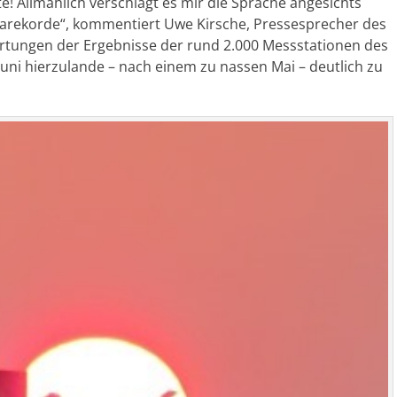
 Allmählich verschlägt es mir die Sprache angesichts
imarekorde“, kommentiert Uwe Kirsche, Pressesprecher des
rtungen der Ergebnisse der rund 2.000 Messstationen des
 Juni hierzulande – nach einem zu nassen Mai – deutlich zu