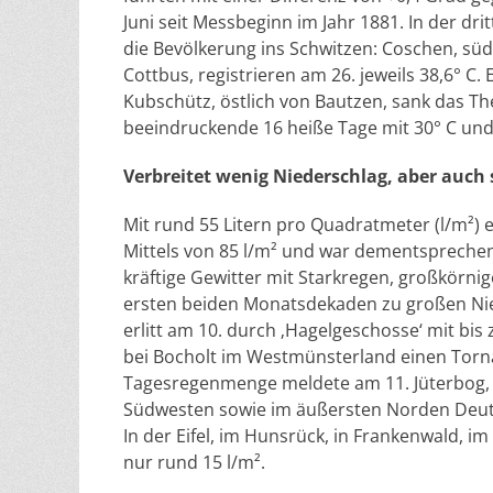
Juni seit Messbeginn im Jahr 1881. In der dr
die Bevölkerung ins Schwitzen: Coschen, sü
Cottbus, registrieren am 26. jeweils 38,6° C
Kubschütz, östlich von Bautzen, sank das Th
beeindruckende 16 heiße Tage mit 30° C un
Verbreitet wenig Niederschlag, aber auc
Mit rund 55 Litern pro Quadratmeter (l/m²) e
Mittels von 85 l/m² und war dementsprechend
kräftige Gewitter mit Starkregen, großkörn
ersten beiden Monatsdekaden zu großen N
erlitt am 10. durch ‚Hagelgeschosse‘ mit b
bei Bocholt im Westmünsterland einen Torna
Tagesregenmenge meldete am 11. Jüterbog, sü
Südwesten sowie im äußersten Norden Deutsc
In der Eifel, im Hunsrück, in Frankenwald, im
nur rund 15 l/m².