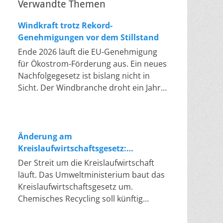
Verwandte Themen
Windkraft trotz Rekord-
Genehmigungen vor dem Stillstand
Ende 2026 läuft die EU-Genehmigung
für Ökostrom-Förderung aus. Ein neues
Nachfolgegesetz ist bislang nicht in
Sicht. Der Windbranche droht ein Jahr,
in dem sie nichts Neues anfangen kann.
Jahrelang scheiterte die Windkraft an
schleppenden Genehmigungen. Dieses
Problem hat die Politik tatsächlich
Änderung am
gelöst, die Verfahren laufen heute
Kreislaufwirtschaftsgesetz:
deutlich schneller. Die Halbjahresbilanz
Chemisches Recycling soll Lücke
Der Streit um die Kreislaufwirtschaft
der Branche bestätigt dieses Muster:
füllen
läuft. Das Umweltministerium baut das
So viele Windräder wie nie zuvor
Kreislaufwirtschaftsgesetz um.
wurden genehmigt, doch im ersten
Chemisches Recycling soll künftig
Halbjahr gingen netto nur rund zwei
gleichrangig neben dem klassischen
Gigawatt ans Netz. Der Bestand liegt
Recycling stehen. Die Entsorger sehen