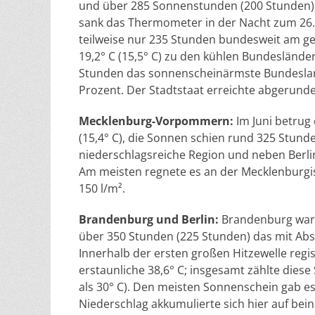
und über 285 Sonnenstunden (200 Stunden).
sank das Thermometer in der Nacht zum 26. 
teilweise nur 235 Stunden bundesweit am ge
19,2° C (15,5° C) zu den kühlen Bundesländ
Stunden das sonnenscheinärmste Bundesland 
Prozent. Der Stadtstaat erreichte abgerundet
Mecklenburg-Vorpommern:
Im Juni betrug
(15,4° C), die Sonnen schien rund 325 Stunde
niederschlagsreiche Region und neben Berlin
Am meisten regnete es an der Mecklenburgis
150 l/m².
Brandenburg und Berlin:
Brandenburg war i
über 350 Stunden (225 Stunden) das mit Ab
Innerhalb der ersten großen Hitzewelle regi
erstaunliche 38,6° C; insgesamt zählte dies
als 30° C). Den meisten Sonnenschein gab es
Niederschlag akkumulierte sich hier auf bein