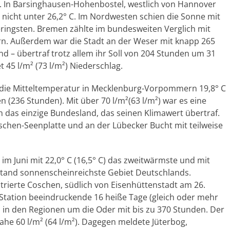
 In Barsinghausen-Hohenbostel, westlich von Hannover
nicht unter 26,2° C. Im Nordwesten schien die Sonne mit
ringsten. Bremen zählte im bundesweiten Verglich mit
ern. Außerdem war die Stadt an der Weser mit knapp 265
– übertraf trotz allem ihr Soll von 204 Stunden um 31
 45 l/m² (73 l/m²) Niederschlag.
 die Mitteltemperatur in Mecklenburg-Vorpommern 19,8° C
n (236 Stunden). Mit über 70 l/m²(63 l/m²) war es eine
 das einzige Bundesland, das seinen Klimawert übertraf.
chen-Seenplatte und an der Lübecker Bucht mit teilweise
m Juni mit 22,0° C (16,5° C) das zweitwärmste und mit
stand sonnenscheinreichste Gebiet Deutschlands.
strierte Coschen, südlich von Eisenhüttenstadt am 26.
e Station beeindruckende 16 heiße Tage (gleich oder mehr
 in den Regionen um die Oder mit bis zu 370 Stunden. Der
ahe 60 l/m² (64 l/m²). Dagegen meldete Jüterbog,