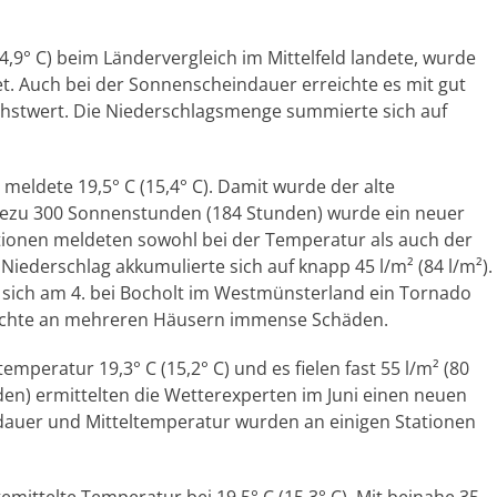
4,9° C) beim Ländervergleich im Mittelfeld landete, wurde
. Auch bei der Sonnenscheindauer erreichte es mit gut
hstwert. Die Niederschlagsmenge summierte sich auf
eldete 19,5° C (15,4° C). Damit wurde der alte
hezu 300 Sonnenstunden (184 Stunden) wurde ein neuer
tionen meldeten sowohl bei der Temperatur als auch der
ederschlag akkumulierte sich auf knapp 45 l/m² (84 l/m²).
te sich am 4. bei Bocholt im Westmünsterland ein Tornado
rsachte an mehreren Häusern immense Schäden.
mperatur 19,3° C (15,2° C) und es fielen fast 55 l/m² (80
en) ermittelten die Wetterexperten im Juni einen neuen
auer und Mitteltemperatur wurden an einigen Stationen