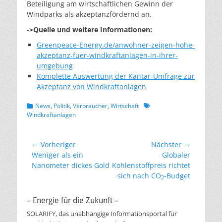
Beteiligung am wirtschaftlichen Gewinn der
Windparks als akzeptanzfördernd an.
->Quelle und weitere Informationen:
Greenpeace-Energy.de/anwohner-zeigen-hohe-
akzeptanz-fuer-windkraftanlagen-in-ihrer-
umgebung
Komplette Auswertung der Kantar-Umfrage zur
Akzeptanz von Windkraftanlagen
Kategorien
Schlagworte
News
,
Politik
,
Verbraucher
,
Wirtschaft
Windkraftanlagen
Beitragsnavigation
← Vorheriger
Nächster →
Vorheriger
Nächster
Weniger als ein
Globaler
Beitrag:
Beitrag:
Nanometer dickes Gold
Kohlenstoffpreis richtet
sich nach CO
-Budget
2
– Energie für die Zukunft –
SOLARIFY, das unabhängige Informationsportal für