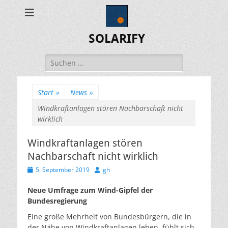
SOLARIFY
Suchen
nach:
Start
»
News
»
Windkraftanlagen stören Nachbarschaft nicht
wirklich
Windkraftanlagen stören
Nachbarschaft nicht wirklich
Veröffentlicht
Autor
5. September 2019
gh
am
Neue Umfrage zum Wind-Gipfel der
Bundesregierung
Eine große Mehrheit von Bundesbürgern, die in
der Nähe von Windkraftanlagen leben, fühlt sich