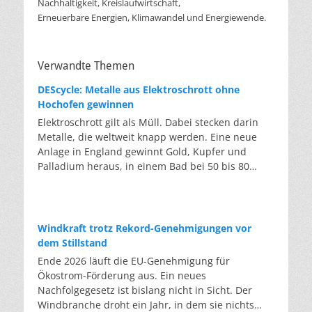
Nachhaltigkeit, Kreislaufwirtschaft,
Erneuerbare Energien, Klimawandel und Energiewende.
Verwandte Themen
DEScycle: Metalle aus Elektroschrott ohne
Hochofen gewinnen
Elektroschrott gilt als Müll. Dabei stecken darin
Metalle, die weltweit knapp werden. Eine neue
Anlage in England gewinnt Gold, Kupfer und
Palladium heraus, in einem Bad bei 50 bis 80
Grad, statt wie bisher im Hochofen. Klassisches
Metallrecycling schmilzt Leiterplatten und
Kabelreste bei mehreren hundert bis über
tausend Grad ein. Energieintensiv und nur im
Windkraft trotz Rekord-Genehmigungen vor
industriellen Großmaßstab möglich. Das Londoner
dem Stillstand
Start-up DEScycle hat im englischen Teesside eine
Ende 2026 läuft die EU-Genehmigung für
Demonstrationsanlage eröffnet, die ohne diese
Ökostrom-Förderung aus. Ein neues
Hitze auskommt: Ein chemisches Bad löst die
Nachfolgegesetz ist bislang nicht in Sicht. Der
Metalle bei 50 bis 80 Grad heraus, statt sie
Windbranche droht ein Jahr, in dem sie nichts