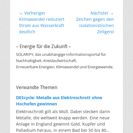
Beitragsnavigation
← Vorheriger
Nächster →
Vorheriger
Nächster
Klimawandel reduziert
Zeichen gegen den
Beitrag:
Beitrag:
Strom aus Wasserkraft
isolationistischen
deutlich
Zeitgeist
– Energie für die Zukunft –
SOLARIFY, das unabhängige Informationsportal für
Nachhaltigkeit, Kreislaufwirtschaft,
Erneuerbare Energien, Klimawandel und Energiewende.
Verwandte Themen
DEScycle: Metalle aus Elektroschrott ohne
Hochofen gewinnen
Elektroschrott gilt als Müll. Dabei stecken darin
Metalle, die weltweit knapp werden. Eine neue
Anlage in England gewinnt Gold, Kupfer und
Palladium heraus, in einem Bad bei 50 bis 80