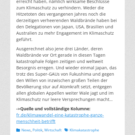
erreicht haben, nämlich wirksame Beschlüsse
zum Klimaschutz zu verhindern. Weder die
Hitzetoten des vergangenen Jahres noch die
derzeitigen verheerenden Waldbrände haben bei
den Delegationen von Japan, USA, Brasilien und
Australien zu mehr Engagement im Klimaschutz
geführt.
Ausgerechnet also jene drei Länder, deren
Waldbrände vor Ort gerade in diesen Tagen
katastrophale Folgen zeitigen und weltweit
Besorgnis erregen. Und wieder einmal Japan, das
trotz des Super-GAUs von Fukushima und gegen
den Willen von inzwischen großen Teilen der
Bevölkerung stur auf Atomkraft setzt, entgegen
allen globalen Appellen weiter Wale jagt und im
Klimaschutz nur leere Versprechungen macht…
->Quelle und vollständige Kolumne:
fr.de/klimawandel-eine-katastrophe-ganze-
menschheit-betrifft
Kategorien
Schlagworte
News
,
Politik
,
Wirtschaft
Klimakatastrophe