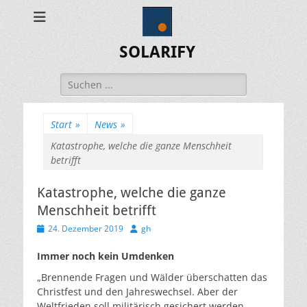
SOLARIFY
Suchen
nach:
Start
»
News
»
Katastrophe, welche die ganze Menschheit
betrifft
Katastrophe, welche die ganze
Menschheit betrifft
Veröffentlicht
Autor
24. Dezember 2019
gh
am
Immer noch kein Umdenken
„Brennende Fragen und Wälder überschatten das
Christfest und den Jahreswechsel. Aber der
Weltfrieden soll militärisch gesichert werden,