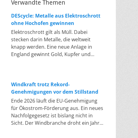
Verwandte Themen
DEScycle: Metalle aus Elektroschrott
ohne Hochofen gewinnen
Elektroschrott gilt als Müll. Dabei
stecken darin Metalle, die weltweit
knapp werden. Eine neue Anlage in
England gewinnt Gold, Kupfer und
Palladium heraus, in einem Bad bei 50
bis 80 Grad, statt wie bisher im
Hochofen. Klassisches Metallrecycling
schmilzt Leiterplatten und Kabelreste
Windkraft trotz Rekord-
bei mehreren hundert bis über
Genehmigungen vor dem Stillstand
tausend Grad ein. Energieintensiv und
Ende 2026 läuft die EU-Genehmigung
nur im industriellen Großmaßstab
für Ökostrom-Förderung aus. Ein neues
möglich. Das Londoner Start-up
Nachfolgegesetz ist bislang nicht in
DEScycle hat im englischen Teesside
Sicht. Der Windbranche droht ein Jahr,
eine Demonstrationsanlage eröffnet,
in dem sie nichts Neues anfangen kann.
die ohne diese Hitze auskommt: Ein
Jahrelang scheiterte die Windkraft an