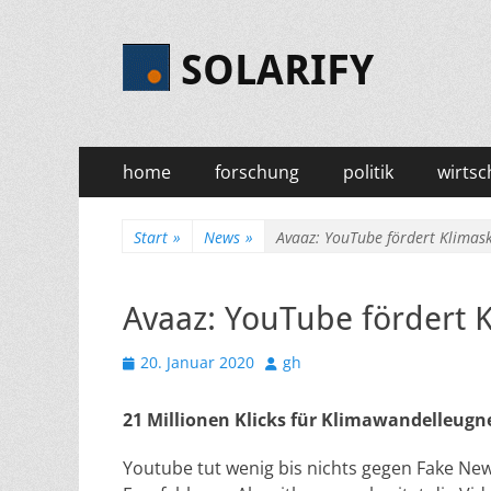
SOLARIFY
Primäres
Zum
home
forschung
politik
wirtsc
Inhalt
Menü
springen
Start
»
News
»
Avaaz: YouTube fördert Klimask
Avaaz: YouTube fördert K
Veröffentlicht
Autor
20. Januar 2020
gh
am
21 Millionen Klicks für Klimawandelleugn
Youtube tut wenig bis nichts gegen Fake Ne