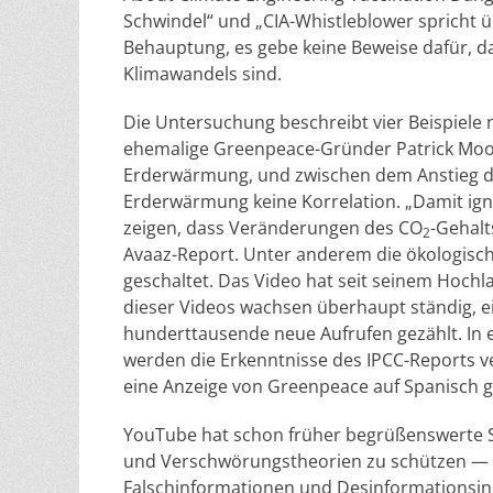
Schwindel“ und „CIA-Whistleblower spricht ü
Behauptung, es gebe keine Beweise dafür, d
Klimawandels sind.
Die Untersuchung beschreibt vier Beispiele
ehemalige Greenpeace-Gründer Patrick Moore
Erderwärmung, und zwischen dem Anstieg 
Erderwärmung keine Korrelation. „Damit ign
zeigen, dass Veränderungen des CO
-Gehalt
2
Avaaz-Report. Unter anderem die ökologisc
geschaltet. Das Video hat seit seinem Hochlad
dieser Videos wachsen überhaupt ständig, e
hunderttausende neue Aufrufen gezählt. In 
werden die Erkenntnisse des IPCC-Reports v
eine Anzeige von Greenpeace auf Spanisch ge
YouTube hat schon früher begrüßenswerte S
und Verschwörungstheorien zu schützen — ab
Falschinformationen und Desinformationsinha