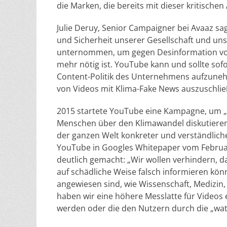
die Marken, die bereits mit dieser kritische
Julie Deruy, Senior Campaigner bei Avaaz s
und Sicherheit unserer Gesellschaft und un
unternommen, um gegen Desinformation vo
mehr nötig ist. YouTube kann und sollte sof
Content-Politik des Unternehmens aufzune
von Videos mit Klima-Fake News auszuschlie
2015 startete YouTube eine Kampagne, um „d
Menschen über den Klimawandel diskutieren
der ganzen Welt konkreter und verständlich
YouTube in Googles Whitepaper vom Februa
deutlich gemacht: „Wir wollen verhindern, d
auf schädliche Weise falsch informieren kön
angewiesen sind, wie Wissenschaft, Medizin,
haben wir eine höhere Messlatte für Video
werden oder die den Nutzern durch die „wa