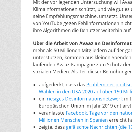
Mit der vorliegenden Untersuchung will Avaa
Klimainformationen schützt, und wie gut es 
seine Empfehlungsmaschine, umsetzt. Unsere 
von YouTube gegen Fehlinformationen nicht
ihre Algorithmen die Benutzer weiterhin auf 
Über die Arbeit von Avaaz an Desinforma
mehr als 50 Millionen Mitgliedern auf der ga
unterstützen, kommen aus kleinen Spenden vo
laufenden Avaaz-Kampagne zum Schutz der 
sozialen Medien. Als Teil dieser Bemühung
aufgedeckt, dass das
Problem der politis
Wahlen in den USA 2020 auf über 150 Mill
ein
riesiges Desinformationsnetzwerk
mit
Europäischen Union im Jahr 2019 entlarvt
veranlasste
Facebook, Tage vor den natio
Millionen Menschen in Spanien
erreicht h
zeigte, dass
gefälschte Nachrichten (die 1