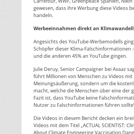
Carrefour, WWF, Greenpeace Spanien, Nikin u
gewesen, dass ihre Werbung diese Videos beg
handeln.
Werbeeinnahmen direkt an Klimawandel
Angesichts des YouTube-Werbemodells ging e
Schöpfer dieser Klima-Falschinformatione
und die anderen 45% an YouTube gingen.
Julie Deruy, Senior Campaigner bei Avaaz sa
führt Millionen von Menschen zu Videos mit 
Meinungsäußerung, sondern um die kostenlo
macht, welche die Menschen über eine der g
Fazit ist, dass YouTube keine Falschinforma
Nutzer zu Falschinformationen führen sollte
Die Videos in diesem Bericht decken ein br
Videos mit dem Titel „ACTUAL SCIENTIST: Cl
About Climate Engineering Vaccination Dange