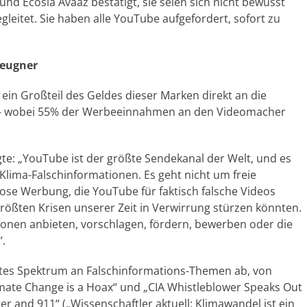
nd Ecosia Avaaz bestätigt, sie seien sich nicht bewusst
leitet. Sie haben alle YouTube aufgefordert, sofort zu
leugner
in Großteil des Geldes dieser Marken direkt an die
n – wobei 55% der Werbeeinnahmen an den Videomacher
gte: „YouTube ist der größte Sendekanal der Welt, und es
Klima-Falschinformationen. Es geht nicht um freie
se Werbung, die YouTube für faktisch falsche Videos
rößten Krisen unserer Zeit in Verwirrung stürzen könnten.
tionen anbieten, vorschlagen, fördern, bewerben oder die
“.
eites Spektrum an Falschinformations-Themen ab, von
imate Change is a Hoax“ und „CIA Whistleblower Speaks Out
r and 911“ („Wissenschaftler aktuell: Klimawandel ist ein