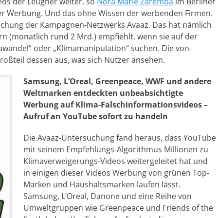
eos der Leugner weiter, so
Nora Marie Zaremba
im Berliner
öser Werbung. Und das ohne Wissen der werbenden Firmen.
rsuchung der Kampagnen-Netzwerks Avaaz. Das hat nämlich
n (monatlich rund 2 Mrd.) empfiehlt, wenn sie auf der
awandel“ oder „Klimamanipulation“ suchen. Die von
ßteil dessen aus, was sich Nutzer ansehen.
Samsung, L’Oreal, Greenpeace, WWF und andere
Weltmarken entdeckten unbeabsichtigte
Werbung auf Klima-Falschinformationsvideos –
Aufruf an YouTube sofort zu handeln
Die Avaaz-Untersuchung fand heraus, dass YouTube
mit seinem Empfehlungs-Algorithmus Millionen zu
Klimaverweigerungs-Videos weitergeleitet hat und
in einigen dieser Videos Werbung von grünen Top-
Marken und Haushaltsmarken laufen lässt.
Samsung, L’Oreal, Danone und eine Reihe von
Umweltgruppen wie Greenpeace und Friends of the