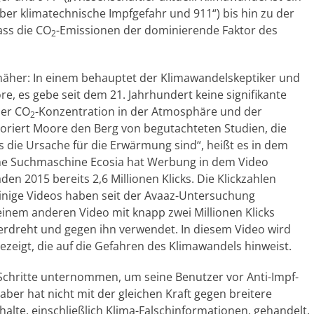
ber klimatechnische Impfgefahr und 911“) bis hin zu der
ass die CO
-Emissionen der dominierende Faktor des
2
 näher: In einem behauptet der Klimawandelskeptiker und
, es gebe seit dem 21. Jahrhundert keine signifikante
der CO
-Konzentration in der Atmosphäre und der
2
oriert Moore den Berg von begutachteten Studien, die
s die Ursache für die Erwärmung sind“, heißt es in dem
he Suchmaschine Ecosia hat Werbung in dem Video
en 2015 bereits 2,6 Millionen Klicks. Die Klickzahlen
inige Videos haben seit der Avaaz-Untersuchung
einem anderen Video mit knapp zwei Millionen Klicks
erdreht und gegen ihn verwendet. In diesem Video wird
zeigt, die auf die Gefahren des Klimawandels hinweist.
chritte unternommen, um seine Benutzer vor Anti-Impf-
er hat nicht mit der gleichen Kraft gegen breitere
lte, einschließlich Klima-Falschinformationen, gehandelt.