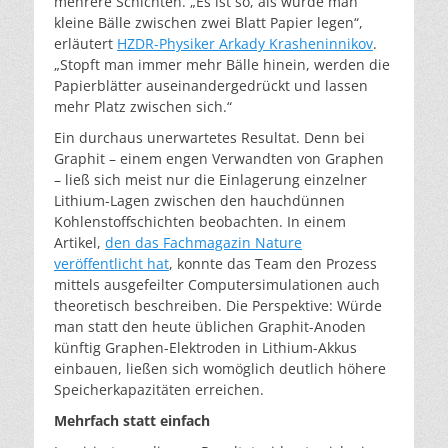
mehrere Schichten. „Es ist so, als würde man
kleine Bälle zwischen zwei Blatt Papier legen“,
erläutert
HZDR-Physiker Arkady Krasheninnikov
.
„Stopft man immer mehr Bälle hinein, werden die
Papierblätter auseinandergedrückt und lassen
mehr Platz zwischen sich.“
Ein durchaus unerwartetes Resultat. Denn bei
Graphit – einem engen Verwandten von Graphen
– ließ sich meist nur die Einlagerung einzelner
Lithium-Lagen zwischen den hauchdünnen
Kohlenstoffschichten beobachten. In einem
Artikel,
den das Fachmagazin Nature
veröffentlicht hat
, konnte das Team den Prozess
mittels ausgefeilter Computersimulationen auch
theoretisch beschreiben. Die Perspektive: Würde
man statt den heute üblichen Graphit-Anoden
künftig Graphen-Elektroden in Lithium-Akkus
einbauen, ließen sich womöglich deutlich höhere
Speicherkapazitäten erreichen.
Mehrfach statt einfach