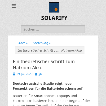
SOLARIFY
Suchen
nach:
Start
»
Forschung
»
Ein theoretischer Schritt zum Natrium-Akku
Ein theoretischer Schritt zum
Natrium-Akku
Veröffentlicht
Autor
29. Juli 2020
gh
am
Deutsch-russische Studie zeigt neue
Perspektiven für die Batterieforschung auf
Batterien für Smartphones, Laptops und
Elektroautos basieren heute in der Regel auf der
Lithium-Ionen-Technik. Auf der Suche nach