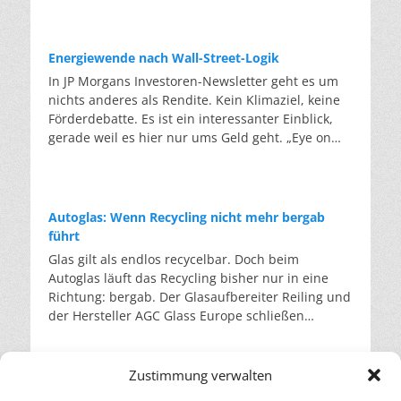
Ölheizungen dürfen wieder ohne Einschränkung
Pleitewelle. Läuft die EU-Erlaubnis wie geplant
Erneuerbare Energien deckten im ersten Halbjahr
deutsche Quote im Jahr 2023 bei knapp 50
eingebaut werden. An die Stelle der 65-Prozent-
zum Jahreswechsel aus, dürfte auf Grundlage des
2026 rund 62 Prozent der öffentlichen
Prozent. Die Abfallrahmenrichtlinie verlangt
Regel tritt die sogenannte „Biotreppe“. Wer ab
alten EEG kein einziger neuer Zuschlag mehr
Nettostromerzeugung in Deutschland. Das ist
jedoch 55 Prozent für 2025, 60 Prozent für 2030
Energiewende nach Wall-Street-Logik
2029 eine neue Gas- oder Ölheizung betreibt,
vergeben werden. Ein Nachfolgegesetz bereitet
etwas mehr als im Vorjahr. Das hat das
und 65 Prozent für 2035. Ob die erste Marke
In JP Morgans Investoren-Newsletter geht es um
muss zunächst zehn Prozent klimafreundliche
die Bundesregierung zwar seit Monaten vor. Doch
Fraunhofer ISE gemeldet. Am Verbrauch
erreicht wird, ist laut Bundesumweltministerium
nichts anderes als Rendite. Kein Klimaziel, keine
Brennstoffe einsetzen, zum Beispiel Biomethan
der Entwurf steckt fest, der Kabinettsbeschluss
gemessen waren es 58,5 Prozent. Ebenfalls ein
„bereits nicht sicher”. Diese Lücke soll unter
Förderdebatte. Es ist ein interessanter Einblick,
oder synthetisches Gas. Dieser Anteil steigt
wurde Woche um Woche verschoben. Die
Rekordwert. Die eigentliche Nachricht der
anderem das chemische Recycling füllen. Dabei
gerade weil es hier nur ums Geld geht. „Eye on
stufenweise auf 15 Prozent ab 2030, 30 Prozent ab
Präsidentin des Bundesverbands WindEnergie
Halbjahresbilanz steckt jedoch in den Preisdaten:
werden Kunststoffe nicht zerkleinert und
the Market“ ist der Titel des Investoren-
2035 und 60 Prozent ab 2040, sodass ab 2045 alle
Bärbel Heidebroek. fordert deshalb notfalls eine
So hat sich der Strompreis vom Gaspreis
eingeschmolzen, sondern ihre Molekülketten
Newsletters, in dem JP Morgan jährlich sein
Heizungen vollständig klimaneutral laufen
„kleine EEG-Novelle”. Wirtschaftsministerin
weitgehend gelöst und die Stunden mit
werden zerlegt. Etwa mit Pyrolyse oder
Energiepapier veröffentlicht. Die diesjährige
müssen. Für Bestandsheizungen gilt nur eine
Katherina Reiche lehnt bislang größere
Negativpreisen gehen zurück, obwohl mehr
Lösungsmittelverfahren, die Kunststoffe in ihre
Ausgabe mit dem Titel „Fighting Words” stammt
Grüngasquote: Ab 2028 muss der
Ausschreibungsmengen ab, da der Ausbau zum
Autoglas: Wenn Recycling nicht mehr bergab
Solarstrom im Netz war als je zuvor. Als der Iran-
Bausteine auflösen, wodurch neue Kunststoffe
von Michael Cembalest, dem Chef-
Brennstoffhandel wachsende grüne Anteile
Netz passen müsse. Quellen: Rechtsgutachten im
führt
Krieg im Frühjahr die Gaspreise binnen weniger
gefertigt werden können. Der Entwurf definiert
Anlagestrategen der Vermögensverwaltung. Darin
beimischen, anfangs rund ein Prozent. Der
Auftrag des BEE: Rechtsgutachten zu den Folgen
Glas gilt als endlos recycelbar. Doch beim
Wochen um 48 Prozent in die Höhe trieb,
diese Verfahren erstmals gesetzlich und ordnet
wird die Energiewende nicht als Klimaziel,
Unterschied lässt sich damit zusammenfassen,
des Auslaufens der beihilferechtlichen
Autoglas läuft das Recycling bisher nur in eine
produzierte ein Gaskraftwerk für rund 133 Euro je
sie auf der dritten Stufe der Abfallhierarchie ein,
sondern als Kapitalfrage behandelt: Jede
dass während das alte Gesetz das Gerät
Genehmigung der EEG-Förderung nach dem EEG
Richtung: bergab. Der Glasaufbereiter Reiling und
Megawattstunde. Nach der bisherigen Logik der
gleichrangig mit dem werkstofflichen Recycling.
Technologie wird anhand von Marge,
regulierte, das neue den Brennstoff reguliert.
2023 zum 31. Dezember 2026 pv Magazin:
der Hersteller AGC Glass Europe schließen
Strombörse hätte das den gesamten Markt
Die Hoffnung des Ministeriums: Abfallströme, die
Stromkosten, Aktienkurs und Wagniskapital
Auch der Endtermin 2044 für alle Öl- und
Kurzgutachten: EEG-Förderlücke droht
erstmalig den Kreislauf. Von der hochwertigen
mitziehen müssen, denn das teuerste gerade
heute in der Müllverbrennung enden, könnten so
gemessen. Der erste Befund fällt eindeutig aus.
Gaskessel entfällt. Ein Kessel darf beliebig lange
windbranche.de: Windenergie-Ausschreibung im
Glasscheibe zur hochwertigen Glasscheibe. Das
benötigte Kraftwerk setzt den Preis für alle. Doch
im Kreislauf bleiben. Genau daran gibt es jedoch
Weltweit fließt doppelt so viel Kapital in
laufen, solange sein Brennstoff die Quoten erfüllt.
Mai erneut stark überzeichnet – Zuschlagswerte
ist klassisches Downcycling: von der Scheibe zur
im März kostete Strom im Durchschnitt nur 95
Zweifel. So hielt der Verband kommunaler
Zustimmung verwalten
erneuerbare Energien, Netze und Speicher wie in
Das Risiko verschiebt sich damit von der
sinken auf Mehrjahrestief iwr: Windkraft-Zubau in
Flasche, von der Flasche zur Dämmwolle.
Euro je Megawattstunde, da an immer mehr
Unternehmen bereits im Dezember in einem
Kältemittel im Kreislauf: Kühlen aus dem
fossile Energien. Laut J.P. Morgan rund 2,2 zu 1,1