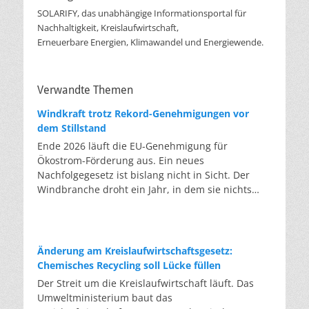
SOLARIFY, das unabhängige Informationsportal für
Nachhaltigkeit, Kreislaufwirtschaft,
Erneuerbare Energien, Klimawandel und Energiewende.
Verwandte Themen
Windkraft trotz Rekord-Genehmigungen vor
dem Stillstand
Ende 2026 läuft die EU-Genehmigung für
Ökostrom-Förderung aus. Ein neues
Nachfolgegesetz ist bislang nicht in Sicht. Der
Windbranche droht ein Jahr, in dem sie nichts
Neues anfangen kann. Jahrelang scheiterte die
Windkraft an schleppenden Genehmigungen.
Dieses Problem hat die Politik tatsächlich gelöst,
die Verfahren laufen heute deutlich schneller. Die
Änderung am Kreislaufwirtschaftsgesetz:
Halbjahresbilanz der Branche bestätigt dieses
Chemisches Recycling soll Lücke füllen
Muster: So viele Windräder wie nie zuvor wurden
Der Streit um die Kreislaufwirtschaft läuft. Das
genehmigt, doch im ersten Halbjahr gingen netto
Umweltministerium baut das
nur rund zwei Gigawatt ans Netz. Der Bestand