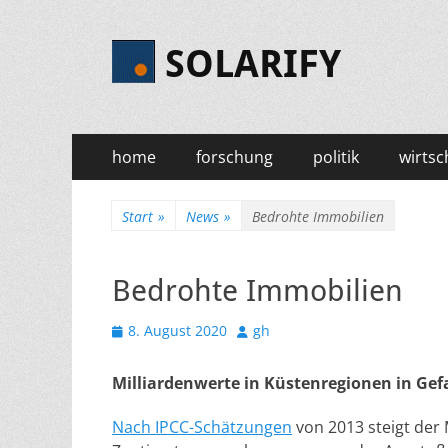
SOLARIFY
Primäres
Zum
home
forschung
politik
wirtsc
Inhalt
Menü
springen
Start
»
News
»
Bedrohte Immobilien
Bedrohte Immobilien
Veröffentlicht
Autor
8. August 2020
gh
am
Milliardenwerte in Küstenregionen in Gef
Nach IPCC-Schätzungen
von 2013 steigt der 