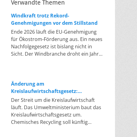
Verwandte Themen
Windkraft trotz Rekord-
Genehmigungen vor dem Stillstand
Ende 2026 läuft die EU-Genehmigung
für Ökostrom-Förderung aus. Ein neues
Nachfolgegesetz ist bislang nicht in
Sicht. Der Windbranche droht ein Jahr,
in dem sie nichts Neues anfangen kann.
Jahrelang scheiterte die Windkraft an
schleppenden Genehmigungen. Dieses
Problem hat die Politik tatsächlich
Änderung am
gelöst, die Verfahren laufen heute
Kreislaufwirtschaftsgesetz:
deutlich schneller. Die Halbjahresbilanz
Chemisches Recycling soll Lücke
Der Streit um die Kreislaufwirtschaft
der Branche bestätigt dieses Muster:
füllen
läuft. Das Umweltministerium baut das
So viele Windräder wie nie zuvor
Kreislaufwirtschaftsgesetz um.
wurden genehmigt, doch im ersten
Chemisches Recycling soll künftig
Halbjahr gingen netto nur rund zwei
gleichrangig neben dem klassischen
Gigawatt ans Netz. Der Bestand liegt
Recycling stehen. Die Entsorger sehen