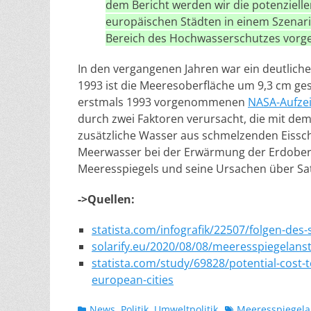
dem Bericht werden wir die potenziel
europäischen Städten in einem Szenari
Bereich des Hochwasserschutzes vor
In den vergangenen Jahren war ein deutlich
1993 ist die Meeresoberfläche um 9,3 cm ges
erstmals 1993 vorgenommenen
NASA
-Aufz
durch zwei Faktoren verursacht, die mit 
zusätzliche Wasser aus schmelzenden Eissc
Meerwasser bei der Erwärmung der Erdoberf
Meeresspiegels und seine Ursachen über Sa
->Quellen:
statista.com/infografik/22507/folgen-de
solarify.eu/2020/08/08/meeresspiegelanst
statista.com/study/69828/potential-cost-to
european-cities
Kategorien
Schlagworte
News
,
Politik
,
Umweltpolitik
Meeresspiegela