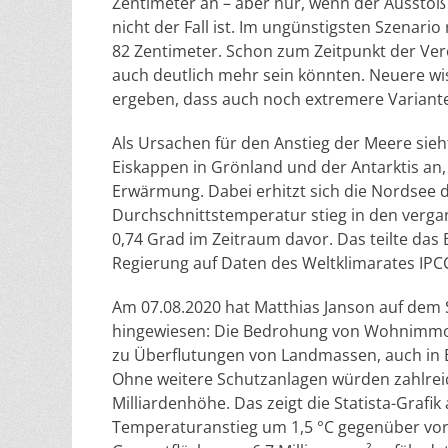
Zentimeter an – aber nur, wenn der Ausstoß 
nicht der Fall ist. Im ungünstigsten Szenari
82 Zentimeter. Schon zum Zeitpunkt der Veröf
auch deutlich mehr sein könnten. Neuere wi
ergeben, dass auch noch extremere Variant
Als Ursachen für den Anstieg der Meere sie
Eiskappen in Grönland und der Antarktis a
Erwärmung. Dabei erhitzt sich die Nordsee 
Durchschnittstemperatur stieg in den verga
0,74 Grad im Zeitraum davor. Das teilte da
Regierung auf Daten des Weltklimarates IPCC
Am 07.08.2020 hat Matthias Janson auf dem S
hingewiesen: Die Bedrohung von Wohnimmob
zu Überflutungen von Landmassen, auch in E
Ohne weitere Schutzanlagen würden zahlrei
Milliardenhöhe. Das zeigt die Statista-Graf
Temperaturanstieg um 1,5 °C gegenüber vori