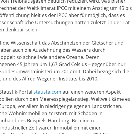
von Treibhausgasen deutlich reduziert wird, was bisher
o rechnet der Weltklimarat IPCC mit einem Anstieg um 45 bis
fentlichung hielt es der IPCC aber für möglich, dass es
ssenschaftliche Untersuchungen hatten zuletzt in der Tat
en denkbar seien.
ht die Wissenschaft das Abschmelzen der Gletscher und
n, aber auch die Ausdehnung des Wassers durch
doppelt so schnell wie andere Ozeane. Deren
ngenen 45 Jahren um 1,67 Grad Celsius – gegenüber nur
s Bundesumweltministerium 2017 mit. Dabei bezog sich die
 und des Alfred-Wegener-Instituts bis 2010.
tatistik-Portal
statista.com
auf einen weiteren Aspekt
ilien durch den Meeresspiegelanstieg. Weltweit käme es
uropa, vor allem in niedriger gelegenen Landstrichen.
che Wohnimmobilien zerstört, mit Schäden in
ik anhand des Beispiels Hamburg: Bei einem
ndustrieller Zeit wären Immobilien mit einer