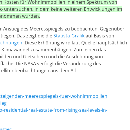
len Kosten für Wohnimmobilien in einem Spektrum von
o untersuchen, in dem keine weiteren Entwicklungen im
genommen wurden.
er Anstieg des Meeresspiegels zu beobachten. Gegenüber
tiegen. Das zeigt die die
Statista-Grafik
auf Basis von
eichnungen
. Diese Erhöhung wird laut Quelle hauptsächlich
dem Klimawandel zusammenhängen: Zum einen das
hilden und Gletschern und die Ausdehnung von
läche. Die NASA verfolgt die Veränderung des
tellitenbeobachtungen aus dem All.
s-steigenden-meeresspiegels-fuer-wohnimmobilien
ieg
-residential-real-estate-from-rising-sea-levels-in-
nstieg