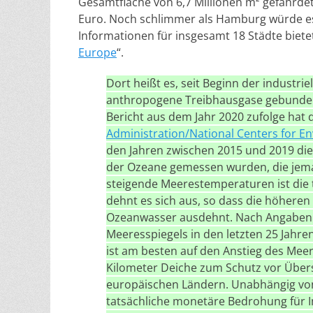
Gesamtfläche von 6,7 Millionen m² gefährdet.
Euro. Noch schlimmer als Hamburg würde e
Informationen für insgesamt 18 Städte bietet
Europe
“.
Dort heißt es, seit Beginn der industr
anthropogene Treibhausgase gebunde
Bericht aus dem Jahr 2020 zufolge hat 
Administration/National Centers for E
den Jahren zwischen 2015 und 2019 di
der Ozeane gemessen wurden, die jemal
steigende Meerestemperaturen ist di
dehnt es sich aus, so dass die höheren
Ozeanwasser ausdehnt. Nach Angaben de
Meeresspiegels in den letzten 25 Jahr
ist am besten auf den Anstieg des Meer
Kilometer Deiche zum Schutz vor Übe
europäischen Ländern. Unabhängig von
tatsächliche monetäre Bedrohung für I