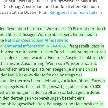
 Ihr Marktwert liegt bei schätzungsweise 33 Milliarden
s Den Haag, Amsterdam und London treffen. Genauere
 das Statista Dossier Plus „
Rising seas and real estate in
iellen Revolution hätten die Weltmeere 90 Prozent der durch
nen überschüssigen Wärme absorbiert. Einem neuen
die
National Oceanic and Atmospheric
nvironmental Information (NOAA/NCEI)
festgestellt, dass in
e höchsten durchschnittlichen Durchschnittstemperaturen
s aufgezeichnet wurden. Einer der Ausgleichsfaktoren für
e thermische Ausdehnung. Wenn sich Wasser erwärmt,
 Durchschnittstemperaturen steigen, je mehr sich das
r NASA ist etwa die Hälfte des Anstiegs des
en auf die thermische Ausdehnung zurückzuführen. Europa
esspiegels vorbereitet. Gegenwärtig gibt es rund 50.000
rschwemmungen in den zwölf am stärksten gefährdeten
 den derzeitigen Vorbereitungen besteht eine
mmobiliengesellschaften, Bauträger und Hausbesitzer. In