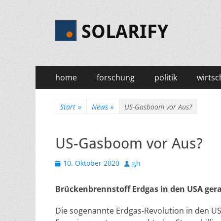
SOLARIFY
Primäres
Zum
home
forschung
politik
wirtsc
Inhalt
Menü
springen
Start
»
News
»
US-Gasboom vor Aus?
US-Gasboom vor Aus?
Veröffentlicht
Autor
10. Oktober 2020
gh
am
Brückenbrennstoff Erdgas in den USA ger
Die sogenannte Erdgas-Revolution in den US