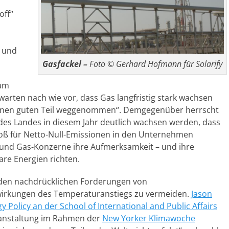
off“
r und
Gasfackel –
Foto © Gerhard Hofmann für Solarify
 am
warten nach wie vor, dass Gas langfristig stark wachsen
inen guten Teil weggenommen“. Demgegenüber herrscht
 des Landes in diesem Jahr deutlich wachsen werden, dass
oß für Netto-Null-Emissionen in den Unternehmen
 und Gas-Konzerne ihre Aufmerksamkeit – und ihre
are Energien richten.
 den nachdrücklichen Forderungen von
wirkungen des Temperaturanstiegs zu vermeiden.
Jason
 Policy an der School of International and Public Affairs
eranstaltung im Rahmen der
New Yorker Klimawoche