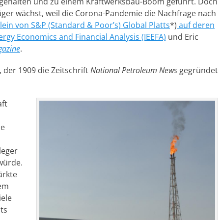
g gehalten und zu einem Kraftwerksbau-Boom geführt. Doch
äger wächst, weil die Corona-Pandemie die Nachfrage nach
lein von S&P (Standard & Poor’s) Global Platts
*)
auf deren
nergy Economics and Financial Analysis (IEEFA)
und Eric
gazine
.
 der 1909 die Zeitschrift
National Petroleum
News
gegründet
ft
se
leger
 würde.
ärkte
dem
iele
its