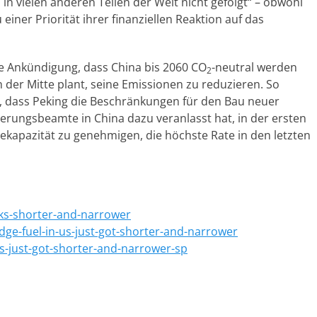
] in vielen anderen Teilen der Welt nicht gefolgt“ – obwohl
ner Priorität ihrer finanziellen Reaktion auf das
die Ankündigung, dass China bis 2060 CO
-neutral werden
2
ch der Mitte plant, seine Emissionen zu reduzieren. So
, dass Peking die Beschränkungen für den Bau neuer
erungsbeamte in China dazu veranlasst hat, in der ersten
ekapazität zu genehmigen, die höchste Rate in den letzten
ks-shorter-and-narrower
dge-fuel-in-us-just-got-shorter-and-narrower
u-s-just-got-shorter-and-narrower-sp