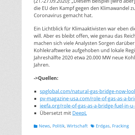
(21.-27.09.2020): „Diesem Beispiel [wird aber
die EU den Kampf gegen den Klimawandel zu ei
Coronavirus gemacht hat.
Ein Lichtblick für Klimaaktivisten war eben 
will. Aber es bleibt offen, wie genau das Rei
machen sich viele Analysten Sorgen darüber
Kohlekraftwerke aufgehoben und lokale Regi
Jahreshälfte 2020 etwa 20.000 MW neue Kohl
Jahren.
->Quellen:
spglobal.com/natural-gas-bridge-now-loo
pv-magazine-usa.com/role-of-gas-as-a-bri
ieefa.org/role-of-gas-as-a-bridge-fuel-in-
Übersetzt mit
DeepL
Kategorien
Schlagworte
News
,
Politik
,
Wirtschaft
Erdgas
,
Fracking