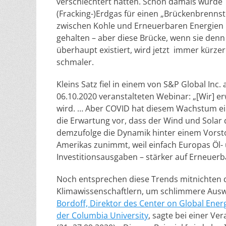
verschlechtert hatten. Schon damals wurde
(Fracking-)Erdgas für einen „Brückenbrennst
zwischen Kohle und Erneuerbaren Energien
gehalten – aber diese Brücke, wenn sie denn
überhaupt existiert, wird jetzt immer kürze
schmaler.
Kleins Satz fiel in einem von S&P Global Inc.
06.10.2020 veranstalteten Webinar: „[Wir] er
wird. … Aber COVID hat diesem Wachstum e
die Erwartung vor, dass der Wind und Solar
demzufolge die Dynamik hinter einem Vorst
Amerikas zunimmt, weil einfach Europas Öl-
Investitionsausgaben – stärker auf Erneuerb
Noch entsprechen diese Trends mitnichten
Klimawissenschaftlern, um schlimmere Aus
Bordoff, Direktor des Center on Global Energy
der Columbia University
, sagte bei einer V