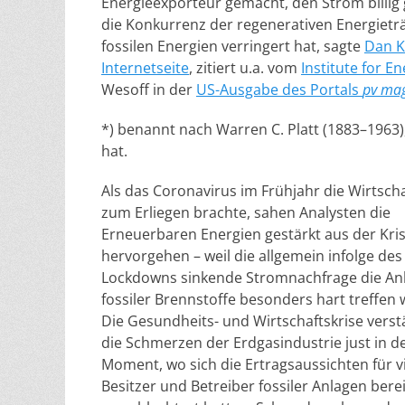
Energieexporteur gemacht, den Strom billi
die Konkurrenz der regenerativen Energietr
fossilen Energien verringert hat, sagte
Dan K
Internetseite
, zitiert u.a. vom
Institute for E
Wesoff in der
US-Ausgabe des Portals
pv ma
*) benannt nach Warren C. Platt (1883–1963),
hat.
Als das Coronavirus im Frühjahr die Wirtscha
zum Erliegen brachte, sahen Analysten die
Erneuerbaren Energien gestärkt aus der Kri
hervorgehen – weil die allgemein infolge des
Lockdowns sinkende Stromnachfrage die An
fossiler Brennstoffe besonders hart treffen
Die Gesundheits- und Wirtschaftskrise verst
die Schmerzen der Erdgasindustrie just in 
Moment, wo sich die Ertragsaussichten für v
Besitzer und Betreiber fossiler Anlagen bere