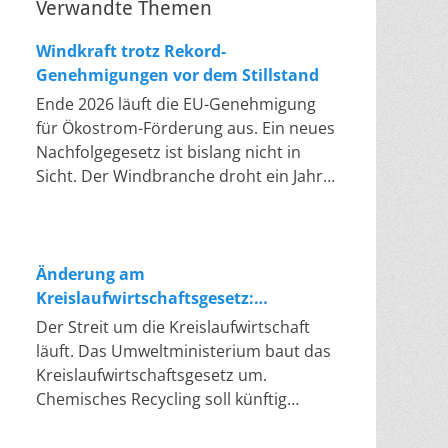
Verwandte Themen
Windkraft trotz Rekord-
Genehmigungen vor dem Stillstand
Ende 2026 läuft die EU-Genehmigung
für Ökostrom-Förderung aus. Ein neues
Nachfolgegesetz ist bislang nicht in
Sicht. Der Windbranche droht ein Jahr,
in dem sie nichts Neues anfangen kann.
Jahrelang scheiterte die Windkraft an
schleppenden Genehmigungen. Dieses
Problem hat die Politik tatsächlich
Änderung am
gelöst, die Verfahren laufen heute
Kreislaufwirtschaftsgesetz:
deutlich schneller. Die Halbjahresbilanz
Chemisches Recycling soll Lücke
Der Streit um die Kreislaufwirtschaft
der Branche bestätigt dieses Muster:
füllen
läuft. Das Umweltministerium baut das
So viele Windräder wie nie zuvor
Kreislaufwirtschaftsgesetz um.
wurden genehmigt, doch im ersten
Chemisches Recycling soll künftig
Halbjahr gingen netto nur rund zwei
gleichrangig neben dem klassischen
Gigawatt ans Netz. Der Bestand liegt
Recycling stehen. Die Entsorger sehen