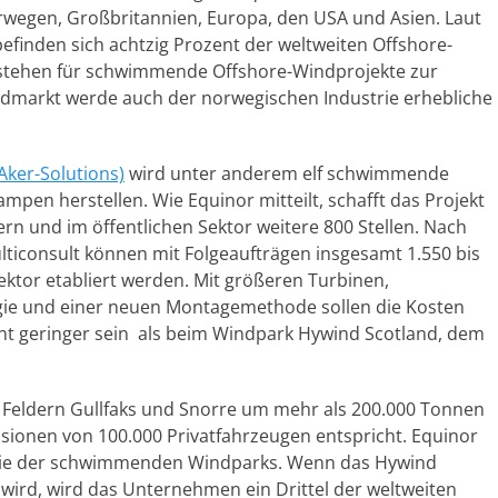
egen, Großbritannien, Europa, den USA und Asien. Laut
efinden sich achtzig Prozent der weltweiten Offshore-
 stehen für schwimmende Offshore-Windprojekte zur
dmarkt werde auch der norwegischen Industrie erhebliche
Aker-Solutions)
wird unter anderem elf schwimmende
pen herstellen. Wie Equinor mitteilt, schafft das Projekt
erern und im öffentlichen Sektor weitere 800 Stellen. Nach
iconsult können mit Folgeaufträgen insgesamt 1.550 bis
ektor etabliert werden. Mit größeren Turbinen,
gie und einer neuen Montagemethode sollen die Kosten
t geringer sein als beim Windpark Hywind Scotland, dem
 Feldern Gullfaks und Snorre um mehr als 200.000 Tonnen
ssionen von 100.000 Privatfahrzeugen entspricht. Equinor
ologie der schwimmenden Windparks. Wenn das Hywind
ird, wird das Unternehmen ein Drittel der weltweiten