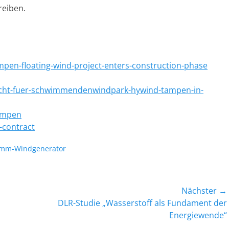
eiben.
en-floating-wind-project-enters-construction-phase
icht-fuer-schwimmendenwindpark-hywind-tampen-in-
ampen
-contract
mm-Windgenerator
Nächster →
Nächster
DLR-Studie „Wasserstoff als Fundament der
Beitrag:
Energiewende“