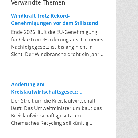
Verwandte Themen
Windkraft trotz Rekord-
Genehmigungen vor dem Stillstand
Ende 2026 läuft die EU-Genehmigung
für Ökostrom-Förderung aus. Ein neues
Nachfolgegesetz ist bislang nicht in
Sicht. Der Windbranche droht ein Jahr,
in dem sie nichts Neues anfangen kann.
Jahrelang scheiterte die Windkraft an
schleppenden Genehmigungen. Dieses
Problem hat die Politik tatsächlich
Änderung am
gelöst, die Verfahren laufen heute
Kreislaufwirtschaftsgesetz:
deutlich schneller. Die Halbjahresbilanz
Chemisches Recycling soll Lücke
Der Streit um die Kreislaufwirtschaft
der Branche bestätigt dieses Muster:
füllen
läuft. Das Umweltministerium baut das
So viele Windräder wie nie zuvor
Kreislaufwirtschaftsgesetz um.
wurden genehmigt, doch im ersten
Chemisches Recycling soll künftig
Halbjahr gingen netto nur rund zwei
gleichrangig neben dem klassischen
Gigawatt ans Netz. Der Bestand liegt
Recycling stehen. Die Entsorger sehen