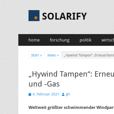
SOLARIFY
Primäres
Zum
home
forschung
politik
wirtsc
Inhalt
Menü
springen
Start
»
News
»
„Hywind Tampen“: Erneuerbarer
„Hywind Tampen“: Erneu
und -Gas
Veröffentlicht
Autor
4. Februar 2021
gh
am
Weltweit größter schwimmender Windpar