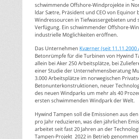
schwimmende Offshore-Windprojekte in Norw
ldar Sætre, Präsident und CEO von Equinor b
Windressourcen in Tiefwassergebieten und
Verfügung. Ein schwimmender Offshore-Win
industrielle Möglichkeiten eröffnen.
Das Unternehmen
Kværner (seit 11.11.2000 
Betonrümpfe für die Turbinen von Hywind Tam
allein bei Aker 250 Arbeitsplätze, bei Zulief
einer Studie der Unternehmensberatung Mult
3.000 Arbeitsplätze im norwegischen Privats
Betonunterkonstruktionen, neuer Technolo
des neuen Windparks um mehr als 40 Prozen
ersten schwimmenden Windpark der Welt.
Hywind Tampen soll die Emissionen aus den
pro Jahr reduzieren, was den jährlichen Emi
arbeitet seit fast 20 Jahren an der Techn
Tampen-Projekt 2022 in Betrieb genommen w