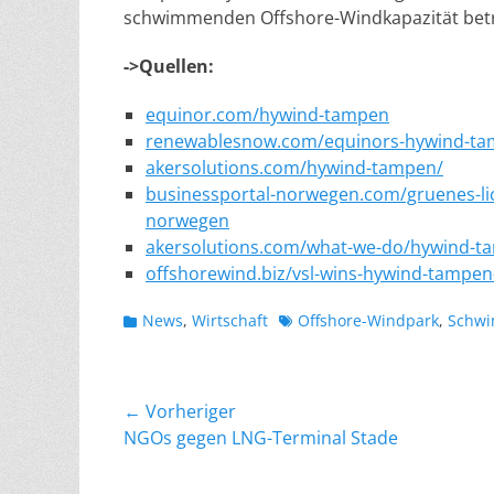
schwimmenden Offshore-Windkapazität betr
->Quellen:
equinor.com/hywind-tampen
renewablesnow.com/equinors-hywind-tamp
akersolutions.com/hywind-tampen/
businessportal-norwegen.com/gruenes-l
norwegen
akersolutions.com/what-we-do/hywind-t
offshorewind.biz/vsl-wins-hywind-tampen
Kategorien
Schlagworte
News
,
Wirtschaft
Offshore-Windpark
,
Schwi
Beitragsnavigation
← Vorheriger
Vorheriger
NGOs gegen LNG-Terminal Stade
Beitrag: