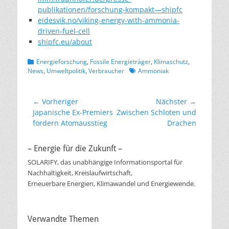
publikationen/forschung-kompakt—shipfc
eidesvik.no/viking-energy-with-ammonia-
driven-fuel-cell
shipfc.eu/about
Kategorien
Energieforschung
,
Fossile Energieträger
,
Klimaschutz
,
Schlagworte
News
,
Umweltpolitik
,
Verbraucher
Ammoniak
Beitragsnavigation
← Vorheriger
Nächster →
Vorheriger
Nächster
Japanische Ex-Premiers
Zwischen Schloten und
Beitrag:
Beitrag:
fordern Atomausstieg
Drachen
– Energie für die Zukunft –
SOLARIFY, das unabhängige Informationsportal für
Nachhaltigkeit, Kreislaufwirtschaft,
Erneuerbare Energien, Klimawandel und Energiewende.
Verwandte Themen