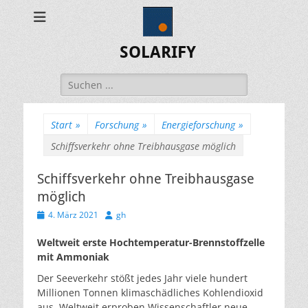
SOLARIFY
Suchen
nach:
Start
»
Forschung
»
Energieforschung
»
Schiffsverkehr ohne Treibhausgase möglich
Schiffsverkehr ohne Treibhausgase
möglich
Veröffentlicht
Autor
4. März 2021
gh
am
Weltweit erste Hochtemperatur-Brennstoffzelle
mit Ammoniak
Der Seeverkehr stößt jedes Jahr viele hundert
Millionen Tonnen klimaschädliches Kohlendioxid
aus. Weltweit erproben Wissenschaftler neue