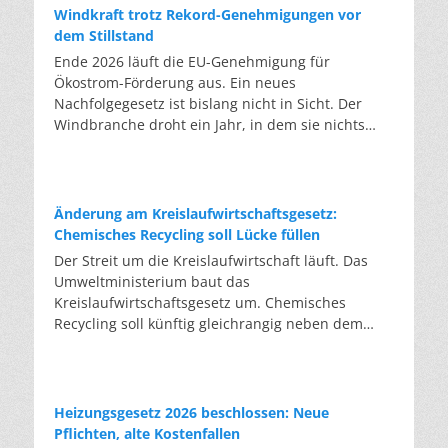
Windkraft trotz Rekord-Genehmigungen vor
dem Stillstand
Ende 2026 läuft die EU-Genehmigung für
Ökostrom-Förderung aus. Ein neues
Nachfolgegesetz ist bislang nicht in Sicht. Der
Windbranche droht ein Jahr, in dem sie nichts
Neues anfangen kann. Jahrelang scheiterte die
Windkraft an schleppenden Genehmigungen.
Dieses Problem hat die Politik tatsächlich gelöst,
die Verfahren laufen heute deutlich schneller. Die
Änderung am Kreislaufwirtschaftsgesetz:
Halbjahresbilanz der Branche bestätigt dieses
Chemisches Recycling soll Lücke füllen
Muster: So viele Windräder wie nie zuvor wurden
Der Streit um die Kreislaufwirtschaft läuft. Das
genehmigt, doch im ersten Halbjahr gingen netto
Umweltministerium baut das
nur rund zwei Gigawatt ans Netz. Der Bestand
Kreislaufwirtschaftsgesetz um. Chemisches
liegt damit bei etwa 70 Gigawatt. Das gesetzliche
Recycling soll künftig gleichrangig neben dem
Zwischenziel von 84 Gigawatt zum Jahresende ist
klassischen Recycling stehen. Die Entsorger sehen
außer Reichweite. Allerdings wächst auch der
hier Gefahren für die Branche. Das
Fördertopf nicht mit, da er gesetzlich gedeckelt
Bundesumweltministerium hat den Entwurf zur
ist. Vor den Ausschreibungen staut sich deshalb
Novelle des Kreislaufwirtschaftsgesetzes (KrWG)
Heizungsgesetz 2026 beschlossen: Neue
eine immer länger werdende Schlange baureifer
in die Anhörung gegeben. Bis zum 7. August
Pflichten, alte Kostenfallen
Projekte. Bis Jahresende dürfte sie nach