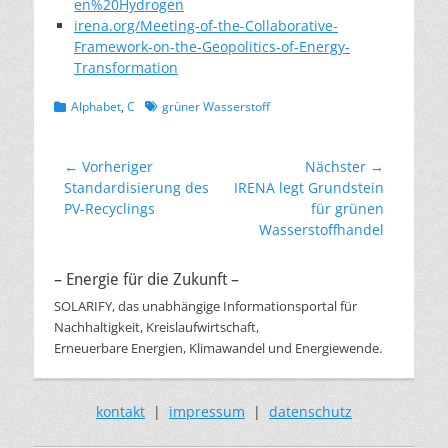
en%20Hydrogen
irena.org/Meeting-of-the-Collaborative-
Framework-on-the-Geopolitics-of-Energy-
Transformation
Kategorien
Schlagworte
Alphabet
,
C
grüner Wasserstoff
Beitragsnavigation
← Vorheriger
Nächster →
Vorheriger
Nächster
Standardisierung des
IRENA legt Grundstein
Beitrag:
Beitrag:
PV-Recyclings
für grünen
Wasserstoffhandel
– Energie für die Zukunft –
SOLARIFY, das unabhängige Informationsportal für
Nachhaltigkeit, Kreislaufwirtschaft,
Erneuerbare Energien, Klimawandel und Energiewende.
kontakt
|
impressum
|
datenschutz