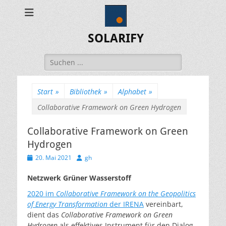
SOLARIFY
Suchen
nach:
Start
»
Bibliothek
»
Alphabet
»
Collaborative Framework on Green Hydrogen
Collaborative Framework on Green
Hydrogen
Veröffentlicht
Autor
20. Mai 2021
gh
am
Netzwerk Grüner Wasserstoff
2020 im
Collaborative Framework on the Geopolitics
of Energy Transformation
der IRENA
vereinbart,
dient das
Collaborative Framework on Green
Hydrogen
als effektives Instrument für den Dialog,