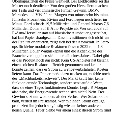
Überkapazitäten die Preise weltweit. Bei Elektroautos sei das
Muster noch deutlicher. Von den großen Herstellern machen
nur Tesla und vier chinesische Firmen Gewinn. BMW,
Mercedes und VW fahren Margen von minus zehn bis minus
fünfzehn Prozent ein. Rivian und Ford liegen noch tiefer im
Minus. Ford schrieb 19,5 Milliarden und General Motors 7,6
Milliarden Dollar auf E-Auto-Projekte ab. Wer seit 2023 auf
E-Auto-Hersteller statt auf klassische Autobauer gesetzt hat,
hat laut Papier draufgezahlt. Dass Investitionen sich nicht an
der Realität orientieren, zeigt sich bei der Atomkraft. In Start-
ups für kleine modulare Reaktoren flossen 2025 rund 1,3
Milliarden Dollar Wagniskapital und die Aktienkurse der
Branche verdoppelten sich innerhalb eines Jahres. Dabei gibt
es das Produkt noch gar nicht: Kein US-Anbieter hat bislang
einen solchen Reaktor in Betrieb genommen und keiner
konnte zeigen, dass er Strom zu wettbewerbsfähigen Kosten
liefern kann. Das Papier merkt dazu trocken an, es fehle noch
der „Machbarkeitsnachweis”. Der Markt kauft hier keine
funktionierende Technologie, sondern setzt auf die Wette,
dass sie eines Tages funktionieren könnte. Legt J.P. Morgan
also nahe, die Energiewende rechne sich nicht? Nein. Der
Gewinn sitzt nur woanders als der Verlust. Wer Solarmodule
baut, verliert im Preiskampf. Wer mit ihnen Strom erzeugt,
produziert ihn jedoch so günstig wie aus keiner anderen
neuen Quelle. Teuer bleibe vor allem eines: diesen Strom rund