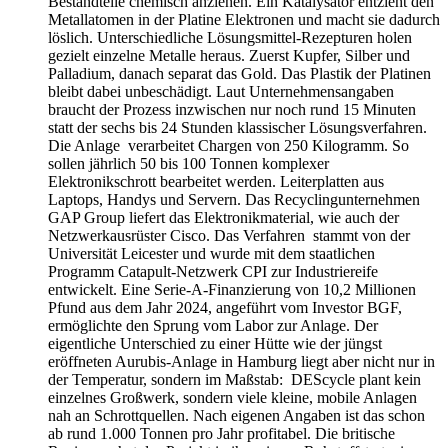
Bestandteile chemisch anziehen. Ein Katalysator entzieht den
Metallatomen in der Platine Elektronen und macht sie dadurch
löslich. Unterschiedliche Lösungsmittel-Rezepturen holen
gezielt einzelne Metalle heraus. Zuerst Kupfer, Silber und
Palladium, danach separat das Gold. Das Plastik der Platinen
bleibt dabei unbeschädigt. Laut Unternehmensangaben
braucht der Prozess inzwischen nur noch rund 15 Minuten
statt der sechs bis 24 Stunden klassischer Lösungsverfahren.
Die Anlage verarbeitet Chargen von 250 Kilogramm. So
sollen jährlich 50 bis 100 Tonnen komplexer
Elektronikschrott bearbeitet werden. Leiterplatten aus
Laptops, Handys und Servern. Das Recyclingunternehmen
GAP Group liefert das Elektronikmaterial, wie auch der
Netzwerkausrüster Cisco. Das Verfahren stammt von der
Universität Leicester und wurde mit dem staatlichen
Programm Catapult-Netzwerk CPI zur Industriereife
entwickelt. Eine Serie-A-Finanzierung von 10,2 Millionen
Pfund aus dem Jahr 2024, angeführt vom Investor BGF,
ermöglichte den Sprung vom Labor zur Anlage. Der
eigentliche Unterschied zu einer Hütte wie der jüngst
eröffneten Aurubis-Anlage in Hamburg liegt aber nicht nur in
der Temperatur, sondern im Maßstab: DEScycle plant kein
einzelnes Großwerk, sondern viele kleine, mobile Anlagen
nah an Schrottquellen. Nach eigenen Angaben ist das schon
ab rund 1.000 Tonnen pro Jahr profitabel. Die britische