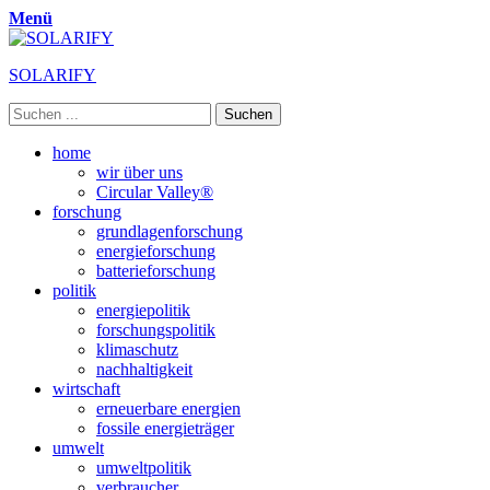
Menü
SOLARIFY
Suchen
nach:
Primäres
Zum
home
Inhalt
wir über uns
Menü
springen
Circular Valley®
forschung
grundlagenforschung
energieforschung
batterieforschung
politik
energiepolitik
forschungspolitik
klimaschutz
nachhaltigkeit
wirtschaft
erneuerbare energien
fossile energieträger
umwelt
umweltpolitik
verbraucher