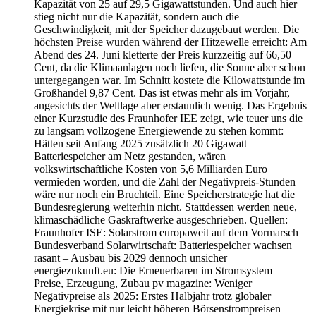
Kapazität von 25 auf 29,5 Gigawattstunden. Und auch hier
stieg nicht nur die Kapazität, sondern auch die
Geschwindigkeit, mit der Speicher dazugebaut werden. Die
höchsten Preise wurden während der Hitzewelle erreicht: Am
Abend des 24. Juni kletterte der Preis kurzzeitig auf 66,50
Cent, da die Klimaanlagen noch liefen, die Sonne aber schon
untergegangen war. Im Schnitt kostete die Kilowattstunde im
Großhandel 9,87 Cent. Das ist etwas mehr als im Vorjahr,
angesichts der Weltlage aber erstaunlich wenig. Das Ergebnis
einer Kurzstudie des Fraunhofer IEE zeigt, wie teuer uns die
zu langsam vollzogene Energiewende zu stehen kommt:
Hätten seit Anfang 2025 zusätzlich 20 Gigawatt
Batteriespeicher am Netz gestanden, wären
volkswirtschaftliche Kosten von 5,6 Milliarden Euro
vermieden worden, und die Zahl der Negativpreis-Stunden
wäre nur noch ein Bruchteil. Eine Speicherstrategie hat die
Bundesregierung weiterhin nicht. Stattdessen werden neue,
klimaschädliche Gaskraftwerke ausgeschrieben. Quellen:
Fraunhofer ISE: Solarstrom europaweit auf dem Vormarsch
Bundesverband Solarwirtschaft: Batteriespeicher wachsen
rasant – Ausbau bis 2029 dennoch unsicher
energiezukunft.eu: Die Erneuerbaren im Stromsystem –
Preise, Erzeugung, Zubau pv magazine: Weniger
Negativpreise als 2025: Erstes Halbjahr trotz globaler
Energiekrise mit nur leicht höheren Börsenstrompreisen