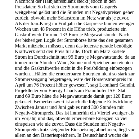
Nachricht der Halbjahresbilanz steckt jedoch in den
Preisdaten: So hat sich der Strompreis vom Gaspreis
weitgehend gelöst und die Stunden mit Negativpreisen gehen
zurück, obwohl mehr Solarstrom im Netz war als je zuvor.
Als der Iran-Krieg im Frühjahr die Gaspreise binnen weniger
Wochen um 48 Prozent in die Höhe trieb, produzierte ein
Gaskraftwerk für rund 133 Euro je Megawattstunde. Nach
der bisherigen Logik der Strombörse hätte das den gesamten
Markt mitziehen müssen, denn das teuerste gerade benötigte
Kraftwerk setzt den Preis für alle. Doch im März kostete
Strom im Durchschnitt nur 95 Euro je Megawattstunde, da an
immer mehr Stunden Wind, Sonne und Speicher ausreichten
und die Gaskraftwerke nicht in die Preisbildung einbezogen
wurden. „Hätten die erneuerbaren Energien nicht so stark zur
Stromerzeugung beigetragen, wäre der Börsenstrompreis im
April um 76 Prozent höher gewesen”, sagt Leonhard Gandhi,
Projektleiter von Energy Charts am Fraunhofer ISE. Statt
rund 69 Euro hätte die Megawattstunde damit gut 120 Euro
gekostet. Bemerkenswert ist auch die folgende Entwicklung:
Zwischen Januar und Juni gab es rund 300 Stunden mit
Negativ-Strompreis. Das ist immerhin ein Viertel weniger als
im Vorjahr, und das, obwohl erneuerbare Energien so viel
einspeisen wie nie zuvor. Dass die Stunden mit Negativ-
Strompreiks trotz steigender Einspeisung abnehmen, liegt vor
allem an den Batteriespeichern. In Deutschland wuchs die