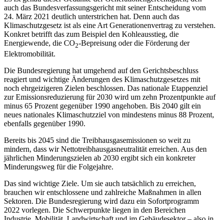
auch das Bundesverfassungsgericht mit seiner Entscheidung vom
24. März 2021 deutlich unterstrichen hat. Denn auch das
Klimaschutzgesetz ist als eine Art Generationenvertrag zu verstehen.
Konkret betrifft das zum Beispiel den Kohleausstieg, die
Energiewende, die CO
-Bepreisung oder die Förderung der
2
Elektromobilität.
Die Bundesregierung hat umgehend auf den Gerichtsbeschluss
reagiert und wichtige Änderungen des Klimaschutzgesetzes mit
noch ehrgeizigeren Zielen beschlossen. Das nationale Etappenziel
zur Emissionsreduzierung für 2030 wird um zehn Prozentpunkte auf
minus 65 Prozent gegenüber 1990 angehoben. Bis 2040 gilt ein
neues nationales Klimaschutzziel von mindestens minus 88 Prozent,
ebenfalls gegenüber 1990.
Bereits bis 2045 sind die Treibhausgasemissionen so weit zu
mindern, dass wir Nettotreibhausgasneutralität erreichen. Aus den
jährlichen Minderungszielen ab 2030 ergibt sich ein konkreter
Minderungsweg für die Folgejahre.
Das sind wichtige Ziele. Um sie auch tatsächlich zu erreichen,
brauchen wir entschlossene und zahlreiche Maßnahmen in allen
Sektoren. Die Bundesregierung wird dazu ein Sofortprogramm
2022 vorlegen. Die Schwerpunkte liegen in den Bereichen
Industrie, Mobilität, Landwirtschaft und im Gebäudesektor – also in