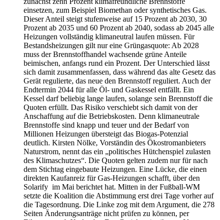
zunächst zehn Prozent klimafreundliche Brennstoffe
einsetzen, zum Beispiel Biomethan oder synthetisches Gas.
Dieser Anteil steigt stufenweise auf 15 Prozent ab 2030, 30
Prozent ab 2035 und 60 Prozent ab 2040, sodass ab 2045 alle
Heizungen vollständig klimaneutral laufen müssen. Für
Bestandsheizungen gilt nur eine Grüngasquote: Ab 2028
muss der Brennstoffhandel wachsende grüne Anteile
beimischen, anfangs rund ein Prozent. Der Unterschied lässt
sich damit zusammenfassen, dass während das alte Gesetz das
Gerät regulierte, das neue den Brennstoff reguliert. Auch der
Endtermin 2044 für alle Öl- und Gaskessel entfällt. Ein
Kessel darf beliebig lange laufen, solange sein Brennstoff die
Quoten erfüllt. Das Risiko verschiebt sich damit von der
Anschaffung auf die Betriebskosten. Denn klimaneutrale
Brennstoffe sind knapp und teuer und der Bedarf von
Millionen Heizungen übersteigt das Biogas-Potenzial
deutlich. Kirsten Nölke, Vorständin des Ökostromanbieters
Naturstrom, nennt das ein „politisches Hütchenspiel zulasten
des Klimaschutzes“. Die Quoten gelten zudem nur für nach
dem Stichtag eingebaute Heizungen. Eine Lücke, die einen
direkten Kaufanreiz für Gas-Heizungen schafft, über den
Solarify im Mai berichtet hat. Mitten in der Fußball-WM
setzte die Koalition die Abstimmung erst drei Tage vorher auf
die Tagesordnung. Die Linke zog mit dem Argument, die 278
Seiten Änderungsanträge nicht prüfen zu können, per