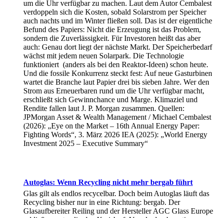
um die Uhr verfügbar zu machen. Laut dem Autor Cembalest
verdoppeln sich die Kosten, sobald Solarstrom per Speicher
auch nachts und im Winter fließen soll. Das ist der eigentliche
Befund des Papiers: Nicht die Erzeugung ist das Problem,
sondern die Zuverlässigkeit. Für Investoren heißt das aber
auch: Genau dort liegt der nächste Markt. Der Speicherbedarf
wächst mit jedem neuen Solarpark. Die Technologie
funktioniert (anders als bei den Reaktor-Ideen) schon heute.
Und die fossile Konkurrenz steckt fest: Auf neue Gasturbinen
wartet die Branche laut Papier drei bis sieben Jahre. Wer den
Strom aus Erneuerbaren rund um die Uhr verfügbar macht,
erschließt sich Gewinnchance und Marge. Klimaziel und
Rendite fallen laut J. P. Morgan zusammen. Quellen:
JPMorgan Asset & Wealth Management / Michael Cembalest
(2026): „Eye on the Market – 16th Annual Energy Paper:
Fighting Words“, 3. März 2026 IEA (2025): „World Energy
Investment 2025 – Executive Summary“
Autoglas: Wenn Recycling nicht mehr bergab führt
Glas gilt als endlos recycelbar. Doch beim Autoglas läuft das
Recycling bisher nur in eine Richtung: bergab. Der
Glasaufbereiter Reiling und der Hersteller AGC Glass Europe