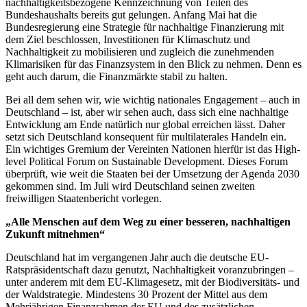
nachhaltigkeitsbezogene Kennzeichnung von Teilen des
Bundeshaushalts bereits gut gelungen. Anfang Mai hat die
Bundesregierung eine Strategie für nachhaltige Finanzierung mit
dem Ziel beschlossen, Investitionen für Klimaschutz und
Nachhaltigkeit zu mobilisieren und zugleich die zunehmenden
Klimarisiken für das Finanzsystem in den Blick zu nehmen. Denn es
geht auch darum, die Finanzmärkte stabil zu halten.
Bei all dem sehen wir, wie wichtig nationales Engagement – auch in
Deutschland – ist, aber wir sehen auch, dass sich eine nachhaltige
Entwicklung am Ende natürlich nur global erreichen lässt. Daher
setzt sich Deutschland konsequent für multilaterales Handeln ein.
Ein wichtiges Gremium der Vereinten Nationen hierfür ist das High-
level Political Forum on Sustainable Development. Dieses Forum
überprüft, wie weit die Staaten bei der Umsetzung der Agenda 2030
gekommen sind. Im Juli wird Deutschland seinen zweiten
freiwilligen Staatenbericht vorlegen.
„Alle Menschen auf dem Weg zu einer besseren, nachhaltigen
Zukunft mitnehmen“
Deutschland hat im vergangenen Jahr auch die deutsche EU-
Ratspräsidentschaft dazu genutzt, Nachhaltigkeit voranzubringen –
unter anderem mit dem EU-Klimagesetz, mit der Biodiversitäts- und
der Waldstrategie. Mindestens 30 Prozent der Mittel aus dem
Mehrjährigen Finanzrahmen der EU und des zusätzlichen