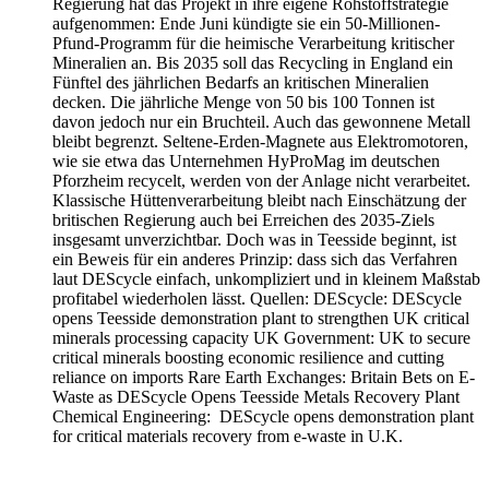
Regierung hat das Projekt in ihre eigene Rohstoffstrategie
aufgenommen: Ende Juni kündigte sie ein 50-Millionen-
Pfund-Programm für die heimische Verarbeitung kritischer
Mineralien an. Bis 2035 soll das Recycling in England ein
Fünftel des jährlichen Bedarfs an kritischen Mineralien
decken. Die jährliche Menge von 50 bis 100 Tonnen ist
davon jedoch nur ein Bruchteil. Auch das gewonnene Metall
bleibt begrenzt. Seltene-Erden-Magnete aus Elektromotoren,
wie sie etwa das Unternehmen HyProMag im deutschen
Pforzheim recycelt, werden von der Anlage nicht verarbeitet.
Klassische Hüttenverarbeitung bleibt nach Einschätzung der
britischen Regierung auch bei Erreichen des 2035-Ziels
insgesamt unverzichtbar. Doch was in Teesside beginnt, ist
ein Beweis für ein anderes Prinzip: dass sich das Verfahren
laut DEScycle einfach, unkompliziert und in kleinem Maßstab
profitabel wiederholen lässt. Quellen: DEScycle: DEScycle
opens Teesside demonstration plant to strengthen UK critical
minerals processing capacity UK Government: UK to secure
critical minerals boosting economic resilience and cutting
reliance on imports Rare Earth Exchanges: Britain Bets on E-
Waste as DEScycle Opens Teesside Metals Recovery Plant
Chemical Engineering: DEScycle opens demonstration plant
for critical materials recovery from e-waste in U.K.