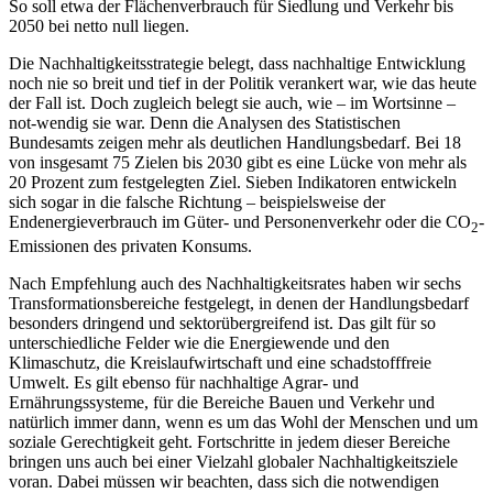
So soll etwa der Flächenverbrauch für Siedlung und Verkehr bis
2050 bei netto null liegen.
Die Nachhaltigkeitsstrategie belegt, dass nachhaltige Entwicklung
noch nie so breit und tief in der Politik verankert war, wie das heute
der Fall ist. Doch zugleich belegt sie auch, wie – im Wortsinne –
not-wendig sie war. Denn die Analysen des Statistischen
Bundesamts zeigen mehr als deutlichen Handlungsbedarf. Bei 18
von insgesamt 75 Zielen bis 2030 gibt es eine Lücke von mehr als
20 Prozent zum festgelegten Ziel. Sieben Indikatoren entwickeln
sich sogar in die falsche Richtung – beispielsweise der
Endenergieverbrauch im Güter- und Personenverkehr oder die CO
-
2
Emissionen des privaten Konsums.
Nach Empfehlung auch des Nachhaltigkeitsrates haben wir sechs
Transformationsbereiche festgelegt, in denen der Handlungsbedarf
besonders dringend und sektorübergreifend ist. Das gilt für so
unterschiedliche Felder wie die Energiewende und den
Klimaschutz, die Kreislaufwirtschaft und eine schadstofffreie
Umwelt. Es gilt ebenso für nachhaltige Agrar- und
Ernährungssysteme, für die Bereiche Bauen und Verkehr und
natürlich immer dann, wenn es um das Wohl der Menschen und um
soziale Gerechtigkeit geht. Fortschritte in jedem dieser Bereiche
bringen uns auch bei einer Vielzahl globaler Nachhaltigkeitsziele
voran. Dabei müssen wir beachten, dass sich die notwendigen