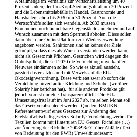
Abfallmenge im Verhältnis zur Wirtschaftsleistung um 40
Prozent sinken, der Pro-Kopf-Siedlungsabfall um 20 Prozent
und die Lebensmittelabfälle in Handel, Gastronomie und
Haushalten schon bis 2030 um 30 Prozent. Auch die
Wertstoffhöfe sollen sich wandeln. Ab 2033 müssen
Kommunen noch brauchbare Gegenstände annehmen und auf
Wunsch zusammen mit dem Sperrmüll abholen. Diese sollen
dann über eine Online-Plattform zur Wiederverwendung
angeboten werden. Sanktionen sind an keines der Ziele
geknüpft, sodass dies als Wunsch verstanden werden kann,
nicht als Gesetz mit Pflichten. Gestrichen wird dagegen die
Obhutspflicht, die seit 2020 die Vernichtung unverkaufter
Neuware eindämmen sollte. So wie es aktuell aussieht,
passiert das ersatzlos und mit Verweis auf die EU-
Ökodesignverordnung. Diese verbietet zwar ab sofort die
Vernichtung unverkaufter Kleidung und Schuhe, (worüber
Solarify hier berichtet hat), für alle anderen Produkte gilt
jedoch vorerst nur eine Transparenzpflicht. Die EU-
Umsetzungsfrist läuft im Juni 2027 ab, im selben Monat soll
das Gesetz verabschiedet werden. Quellen: BMUKN:
Referentenentwurf eines Gesetzes zur Änderung des
Kreislaufwirtschaftsgesetzes Solarify: Vernichtungsverbot für
Textilien kommt mit Hintertüren EU-Gesetz: Richtlinie (…)
zur Änderung der Richtlinie 2008/98/EG über Abfälle (Text
von Bedeutung für den EWR) Umweltbundesamt: