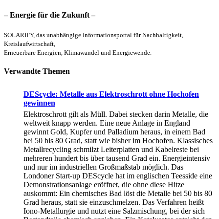
Beitrag:
– Energie für die Zukunft –
SOLARIFY, das unabhängige Informationsportal für Nachhaltigkeit,
Kreislaufwirtschaft,
Erneuerbare Energien, Klimawandel und Energiewende.
Verwandte Themen
DEScycle: Metalle aus Elektroschrott ohne Hochofen
gewinnen
Elektroschrott gilt als Müll. Dabei stecken darin Metalle, die
weltweit knapp werden. Eine neue Anlage in England
gewinnt Gold, Kupfer und Palladium heraus, in einem Bad
bei 50 bis 80 Grad, statt wie bisher im Hochofen. Klassisches
Metallrecycling schmilzt Leiterplatten und Kabelreste bei
mehreren hundert bis über tausend Grad ein. Energieintensiv
und nur im industriellen Großmaßstab möglich. Das
Londoner Start-up DEScycle hat im englischen Teesside eine
Demonstrationsanlage eröffnet, die ohne diese Hitze
auskommt: Ein chemisches Bad löst die Metalle bei 50 bis 80
Grad heraus, statt sie einzuschmelzen. Das Verfahren heißt
Iono-Metallurgie und nutzt eine Salzmischung, bei der sich