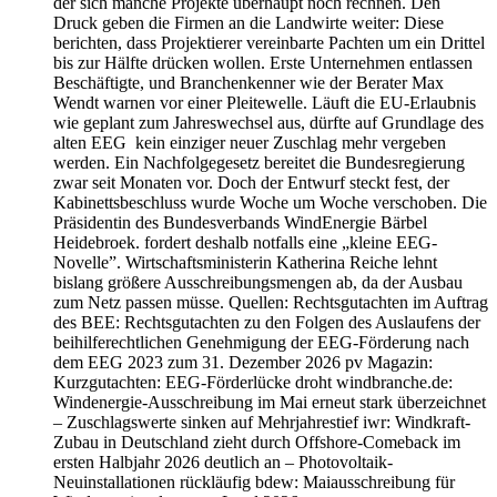
der sich manche Projekte überhaupt noch rechnen. Den
Druck geben die Firmen an die Landwirte weiter: Diese
berichten, dass Projektierer vereinbarte Pachten um ein Drittel
bis zur Hälfte drücken wollen. Erste Unternehmen entlassen
Beschäftigte, und Branchenkenner wie der Berater Max
Wendt warnen vor einer Pleitewelle. Läuft die EU-Erlaubnis
wie geplant zum Jahreswechsel aus, dürfte auf Grundlage des
alten EEG kein einziger neuer Zuschlag mehr vergeben
werden. Ein Nachfolgegesetz bereitet die Bundesregierung
zwar seit Monaten vor. Doch der Entwurf steckt fest, der
Kabinettsbeschluss wurde Woche um Woche verschoben. Die
Präsidentin des Bundesverbands WindEnergie Bärbel
Heidebroek. fordert deshalb notfalls eine „kleine EEG-
Novelle”. Wirtschaftsministerin Katherina Reiche lehnt
bislang größere Ausschreibungsmengen ab, da der Ausbau
zum Netz passen müsse. Quellen: Rechtsgutachten im Auftrag
des BEE: Rechtsgutachten zu den Folgen des Auslaufens der
beihilferechtlichen Genehmigung der EEG-Förderung nach
dem EEG 2023 zum 31. Dezember 2026 pv Magazin:
Kurzgutachten: EEG-Förderlücke droht windbranche.de:
Windenergie-Ausschreibung im Mai erneut stark überzeichnet
– Zuschlagswerte sinken auf Mehrjahrestief iwr: Windkraft-
Zubau in Deutschland zieht durch Offshore-Comeback im
ersten Halbjahr 2026 deutlich an – Photovoltaik-
Neuinstallationen rückläufig bdew: Maiausschreibung für