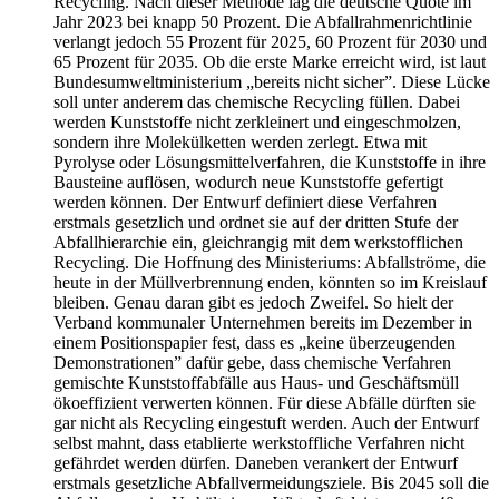
Recycling. Nach dieser Methode lag die deutsche Quote im
Jahr 2023 bei knapp 50 Prozent. Die Abfallrahmenrichtlinie
verlangt jedoch 55 Prozent für 2025, 60 Prozent für 2030 und
65 Prozent für 2035. Ob die erste Marke erreicht wird, ist laut
Bundesumweltministerium „bereits nicht sicher”. Diese Lücke
soll unter anderem das chemische Recycling füllen. Dabei
werden Kunststoffe nicht zerkleinert und eingeschmolzen,
sondern ihre Molekülketten werden zerlegt. Etwa mit
Pyrolyse oder Lösungsmittelverfahren, die Kunststoffe in ihre
Bausteine auflösen, wodurch neue Kunststoffe gefertigt
werden können. Der Entwurf definiert diese Verfahren
erstmals gesetzlich und ordnet sie auf der dritten Stufe der
Abfallhierarchie ein, gleichrangig mit dem werkstofflichen
Recycling. Die Hoffnung des Ministeriums: Abfallströme, die
heute in der Müllverbrennung enden, könnten so im Kreislauf
bleiben. Genau daran gibt es jedoch Zweifel. So hielt der
Verband kommunaler Unternehmen bereits im Dezember in
einem Positionspapier fest, dass es „keine überzeugenden
Demonstrationen” dafür gebe, dass chemische Verfahren
gemischte Kunststoffabfälle aus Haus- und Geschäftsmüll
ökoeffizient verwerten können. Für diese Abfälle dürften sie
gar nicht als Recycling eingestuft werden. Auch der Entwurf
selbst mahnt, dass etablierte werkstoffliche Verfahren nicht
gefährdet werden dürfen. Daneben verankert der Entwurf
erstmals gesetzliche Abfallvermeidungsziele. Bis 2045 soll die