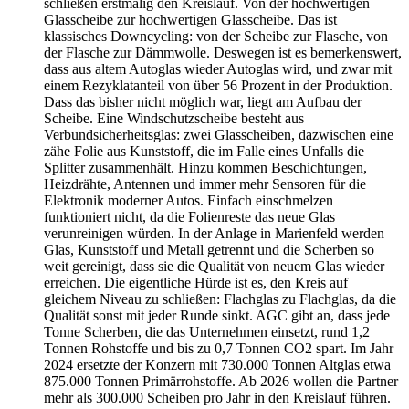
schließen erstmalig den Kreislauf. Von der hochwertigen
Glasscheibe zur hochwertigen Glasscheibe. Das ist
klassisches Downcycling: von der Scheibe zur Flasche, von
der Flasche zur Dämmwolle. Deswegen ist es bemerkenswert,
dass aus altem Autoglas wieder Autoglas wird, und zwar mit
einem Rezyklatanteil von über 56 Prozent in der Produktion.
Dass das bisher nicht möglich war, liegt am Aufbau der
Scheibe. Eine Windschutzscheibe besteht aus
Verbundsicherheitsglas: zwei Glasscheiben, dazwischen eine
zähe Folie aus Kunststoff, die im Falle eines Unfalls die
Splitter zusammenhält. Hinzu kommen Beschichtungen,
Heizdrähte, Antennen und immer mehr Sensoren für die
Elektronik moderner Autos. Einfach einschmelzen
funktioniert nicht, da die Folienreste das neue Glas
verunreinigen würden. In der Anlage in Marienfeld werden
Glas, Kunststoff und Metall getrennt und die Scherben so
weit gereinigt, dass sie die Qualität von neuem Glas wieder
erreichen. Die eigentliche Hürde ist es, den Kreis auf
gleichem Niveau zu schließen: Flachglas zu Flachglas, da die
Qualität sonst mit jeder Runde sinkt. AGC gibt an, dass jede
Tonne Scherben, die das Unternehmen einsetzt, rund 1,2
Tonnen Rohstoffe und bis zu 0,7 Tonnen CO2 spart. Im Jahr
2024 ersetzte der Konzern mit 730.000 Tonnen Altglas etwa
875.000 Tonnen Primärrohstoffe. Ab 2026 wollen die Partner
mehr als 300.000 Scheiben pro Jahr in den Kreislauf führen.