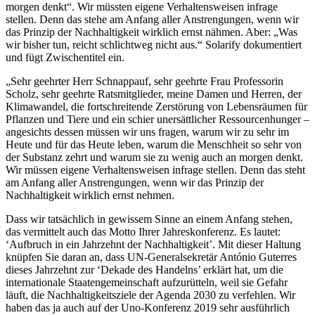
morgen denkt“. Wir müssten eigene Verhaltensweisen infrage
stellen. Denn das stehe am Anfang aller Anstrengungen, wenn wir
das Prinzip der Nachhaltigkeit wirklich ernst nähmen. Aber: „Was
wir bisher tun, reicht schlichtweg nicht aus.“ Solarify dokumentiert
und fügt Zwischentitel ein.
„Sehr geehrter Herr Schnappauf, sehr geehrte Frau Professorin
Scholz, sehr geehrte Ratsmitglieder, meine Damen und Herren, der
Klimawandel, die fortschreitende Zerstörung von Lebensräumen für
Pflanzen und Tiere und ein schier unersättlicher Ressourcenhunger –
angesichts dessen müssen wir uns fragen, warum wir zu sehr im
Heute und für das Heute leben, warum die Menschheit so sehr von
der Substanz zehrt und warum sie zu wenig auch an morgen denkt.
Wir müssen eigene Verhaltensweisen infrage stellen. Denn das steht
am Anfang aller Anstrengungen, wenn wir das Prinzip der
Nachhaltigkeit wirklich ernst nehmen.
Dass wir tatsächlich in gewissem Sinne an einem Anfang stehen,
das vermittelt auch das Motto Ihrer Jahreskonferenz. Es lautet:
‘Aufbruch in ein Jahrzehnt der Nachhaltigkeit’. Mit dieser Haltung
knüpfen Sie daran an, dass UN-Generalsekretär António Guterres
dieses Jahrzehnt zur ‘Dekade des Handelns’ erklärt hat, um die
internationale Staatengemeinschaft aufzurütteln, weil sie Gefahr
läuft, die Nachhaltigkeitsziele der Agenda 2030 zu verfehlen. Wir
haben das ja auch auf der Uno-Konferenz 2019 sehr ausführlich