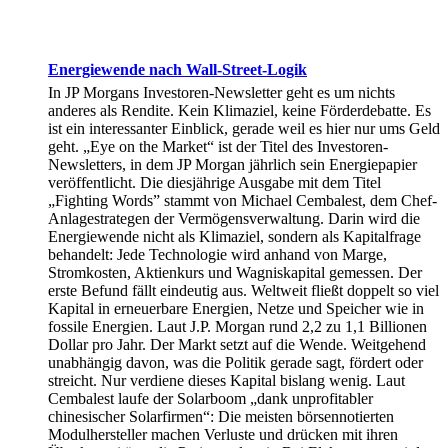
Energiewende nach Wall-Street-Logik
In JP Morgans Investoren-Newsletter geht es um nichts
anderes als Rendite. Kein Klimaziel, keine Förderdebatte. Es
ist ein interessanter Einblick, gerade weil es hier nur ums Geld
geht. „Eye on the Market“ ist der Titel des Investoren-
Newsletters, in dem JP Morgan jährlich sein Energiepapier
veröffentlicht. Die diesjährige Ausgabe mit dem Titel
„Fighting Words” stammt von Michael Cembalest, dem Chef-
Anlagestrategen der Vermögensverwaltung. Darin wird die
Energiewende nicht als Klimaziel, sondern als Kapitalfrage
behandelt: Jede Technologie wird anhand von Marge,
Stromkosten, Aktienkurs und Wagniskapital gemessen. Der
erste Befund fällt eindeutig aus. Weltweit fließt doppelt so viel
Kapital in erneuerbare Energien, Netze und Speicher wie in
fossile Energien. Laut J.P. Morgan rund 2,2 zu 1,1 Billionen
Dollar pro Jahr. Der Markt setzt auf die Wende. Weitgehend
unabhängig davon, was die Politik gerade sagt, fördert oder
streicht. Nur verdiene dieses Kapital bislang wenig. Laut
Cembalest laufe der Solarboom „dank unprofitabler
chinesischer Solarfirmen“: Die meisten börsennotierten
Modulhersteller machen Verluste und drücken mit ihren