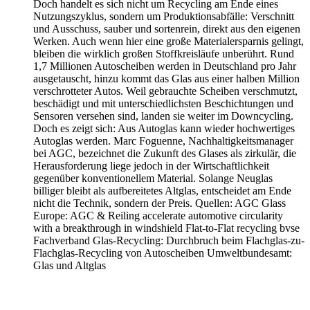
Doch handelt es sich nicht um Recycling am Ende eines
Nutzungszyklus, sondern um Produktionsabfälle: Verschnitt
und Ausschuss, sauber und sortenrein, direkt aus den eigenen
Werken. Auch wenn hier eine große Materialersparnis gelingt,
bleiben die wirklich großen Stoffkreisläufe unberührt. Rund
1,7 Millionen Autoscheiben werden in Deutschland pro Jahr
ausgetauscht, hinzu kommt das Glas aus einer halben Million
verschrotteter Autos. Weil gebrauchte Scheiben verschmutzt,
beschädigt und mit unterschiedlichsten Beschichtungen und
Sensoren versehen sind, landen sie weiter im Downcycling.
Doch es zeigt sich: Aus Autoglas kann wieder hochwertiges
Autoglas werden. Marc Foguenne, Nachhaltigkeitsmanager
bei AGC, bezeichnet die Zukunft des Glases als zirkulär, die
Herausforderung liege jedoch in der Wirtschaftlichkeit
gegenüber konventionellem Material. Solange Neuglas
billiger bleibt als aufbereitetes Altglas, entscheidet am Ende
nicht die Technik, sondern der Preis. Quellen: AGC Glass
Europe: AGC & Reiling accelerate automotive circularity
with a breakthrough in windshield Flat-to-Flat recycling bvse
Fachverband Glas-Recycling: Durchbruch beim Flachglas-zu-
Flachglas-Recycling von Autoscheiben Umweltbundesamt:
Glas und Altglas