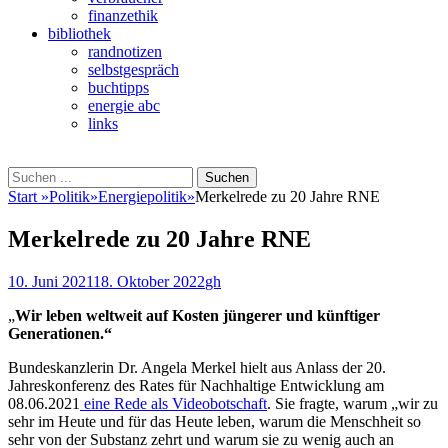
finanzethik
bibliothek
randnotizen
selbstgespräch
buchtipps
energie abc
links
Suchen
Suchen
nach:
Start
»
Politik
»
Energiepolitik
»
Merkelrede zu 20 Jahre RNE
Merkelrede zu 20 Jahre RNE
Veröffentlicht
Autor
10. Juni 2021
18. Oktober 2022
gh
am
„
Wir leben weltweit auf Kosten jüngerer und künftiger
Generationen.“
Bundeskanzlerin Dr. Angela Merkel hielt aus Anlass der 20.
Jahreskonferenz des Rates für Nachhaltige Entwicklung am
08.06.2021
eine Rede als Videobotschaft
. Sie fragte, warum „wir zu
sehr im Heute und für das Heute leben, warum die Menschheit so
sehr von der Substanz zehrt und warum sie zu wenig auch an