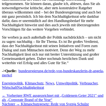
teilgenommen. Sie können daran, glaube ich, ablesen, dass Sie als
notwendigerweise kritische, aber stets konstruktive Ratgeber
überaus willkommen sind – bei der Bundesregierung und auch bei
mir ganz persönlich. Ich bin dem Nachhaltigkeitsrat sehr dankbar
dafür, dass er unermüdlich auf den Handlungsbedarf für mehr
Nachhaltigkeit hinweist und dies auch jeweils mit überzeugenden
Vorschlägen für das weitere Vorgehen verbindet.
Sie werben ja auch außerhalb der Politik nachdrücklich – um nicht
zu sagen: nachhaltig – für Ihr Thema. Es ist Ihr großes Verdienst,
dass der Nachhaltigkeitsrat mit seinen Initiativen und Foren zum
Dialog und zum Mitmachen motiviert. Denn der Weg zu mehr
Nachhaltigkeit lässt sich nur mit breiter Unterstützung und großer
Gemeinsamkeit gehen. Daher nochmals herzlichen Dank und
weiterhin viel Erfolg und alles Gute für Sie.“
->Quelle:
bundesregierung.de/rede-von-bundeskanzlerin-dr-angela-
merkel
Kategorien
Energiepolitik
,
Klimaschutz
,
News
,
Umweltpolitik
,
Verbraucher
,
Schlagworte
Wirtschaft
Nachhaltigkeitsrat
Beitragsnavigation
Vorheriger
← Vorheriger
RWE ausgezeichnet mit „Goldenem Geier 2021″ und
Beitrag:
als „Corporate Brand of the Year“
Nächster
Nächster →
Klimaschutzgesetz: Rede von Svenja Schulze