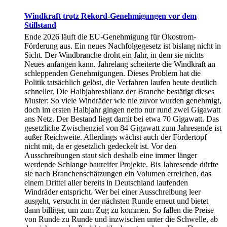
Windkraft trotz Rekord-Genehmigungen vor dem
Stillstand
Ende 2026 läuft die EU-Genehmigung für Ökostrom-
Förderung aus. Ein neues Nachfolgegesetz ist bislang nicht in
Sicht. Der Windbranche droht ein Jahr, in dem sie nichts
Neues anfangen kann. Jahrelang scheiterte die Windkraft an
schleppenden Genehmigungen. Dieses Problem hat die
Politik tatsächlich gelöst, die Verfahren laufen heute deutlich
schneller. Die Halbjahresbilanz der Branche bestätigt dieses
Muster: So viele Windräder wie nie zuvor wurden genehmigt,
doch im ersten Halbjahr gingen netto nur rund zwei Gigawatt
ans Netz. Der Bestand liegt damit bei etwa 70 Gigawatt. Das
gesetzliche Zwischenziel von 84 Gigawatt zum Jahresende ist
außer Reichweite. Allerdings wächst auch der Fördertopf
nicht mit, da er gesetzlich gedeckelt ist. Vor den
Ausschreibungen staut sich deshalb eine immer länger
werdende Schlange baureifer Projekte. Bis Jahresende dürfte
sie nach Branchenschätzungen ein Volumen erreichen, das
einem Drittel aller bereits in Deutschland laufenden
Windräder entspricht. Wer bei einer Ausschreibung leer
ausgeht, versucht in der nächsten Runde erneut und bietet
dann billiger, um zum Zug zu kommen. So fallen die Preise
von Runde zu Runde und inzwischen unter die Schwelle, ab