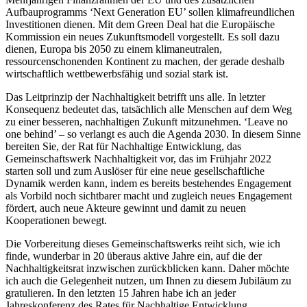
Aufbauprogramms ‘Next Generation EU’ sollen klimafreundlichen
Investitionen dienen. Mit dem Green Deal hat die Europäische
Kommission ein neues Zukunftsmodell vorgestellt. Es soll dazu
dienen, Europa bis 2050 zu einem klimaneutralen,
ressourcenschonenden Kontinent zu machen, der gerade deshalb
wirtschaftlich wettbewerbsfähig und sozial stark ist.
Das Leitprinzip der Nachhaltigkeit betrifft uns alle. In letzter
Konsequenz bedeutet das, tatsächlich alle Menschen auf dem Weg
zu einer besseren, nachhaltigen Zukunft mitzunehmen. ‘Leave no
one behind’ – so verlangt es auch die Agenda 2030. In diesem Sinne
bereiten Sie, der Rat für Nachhaltige Entwicklung, das
Gemeinschaftswerk Nachhaltigkeit vor, das im Frühjahr 2022
starten soll und zum Auslöser für eine neue gesellschaftliche
Dynamik werden kann, indem es bereits bestehendes Engagement
als Vorbild noch sichtbarer macht und zugleich neues Engagement
fördert, auch neue Akteure gewinnt und damit zu neuen
Kooperationen bewegt.
Die Vorbereitung dieses Gemeinschaftswerks reiht sich, wie ich
finde, wunderbar in 20 überaus aktive Jahre ein, auf die der
Nachhaltigkeitsrat inzwischen zurückblicken kann. Daher möchte
ich auch die Gelegenheit nutzen, um Ihnen zu diesem Jubiläum zu
gratulieren. In den letzten 15 Jahren habe ich an jeder
Jahreskonferenz des Rates für Nachhaltige Entwicklung