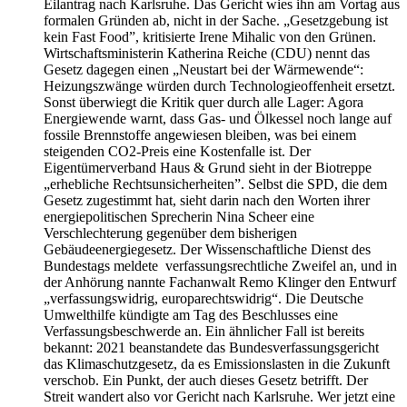
Eilantrag nach Karlsruhe. Das Gericht wies ihn am Vortag aus
formalen Gründen ab, nicht in der Sache. „Gesetzgebung ist
kein Fast Food”, kritisierte Irene Mihalic von den Grünen.
Wirtschaftsministerin Katherina Reiche (CDU) nennt das
Gesetz dagegen einen „Neustart bei der Wärmewende“:
Heizungszwänge würden durch Technologieoffenheit ersetzt.
Sonst überwiegt die Kritik quer durch alle Lager: Agora
Energiewende warnt, dass Gas- und Ölkessel noch lange auf
fossile Brennstoffe angewiesen bleiben, was bei einem
steigenden CO2-Preis eine Kostenfalle ist. Der
Eigentümerverband Haus & Grund sieht in der Biotreppe
„erhebliche Rechtsunsicherheiten”. Selbst die SPD, die dem
Gesetz zugestimmt hat, sieht darin nach den Worten ihrer
energiepolitischen Sprecherin Nina Scheer eine
Verschlechterung gegenüber dem bisherigen
Gebäudeenergiegesetz. Der Wissenschaftliche Dienst des
Bundestags meldete verfassungsrechtliche Zweifel an, und in
der Anhörung nannte Fachanwalt Remo Klinger den Entwurf
„verfassungswidrig, europarechtswidrig“. Die Deutsche
Umwelthilfe kündigte am Tag des Beschlusses eine
Verfassungsbeschwerde an. Ein ähnlicher Fall ist bereits
bekannt: 2021 beanstandete das Bundesverfassungsgericht
das Klimaschutzgesetz, da es Emissionslasten in die Zukunft
verschob. Ein Punkt, der auch dieses Gesetz betrifft. Der
Streit wandert also vor Gericht nach Karlsruhe. Wer jetzt eine