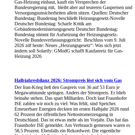
Gas-Heizung einbaut, kauft ein Versprechen der
Bundesregierung mit, bleibt aber auf teureren Gaspreisen und
Versorgungsunsicherheiten allein sitzen. Quellen: Deutscher
Bundestag: Bundestag beschließt Heizungsgesetz-Novelle
Deutscher Bundestag: Scharfe Kritik am
Gebäudemodernisierungsgesetz Deutscher Bundestag:
Bundestag stimmt für Aufsetzung der Heizungsgesetz-
Novelle Bundesverfassungsgericht: Beschluss vom 9. Juli
2026 zdf heute: Neues „Heizungsgesetz“: Was sich jetzt
ändern soll Solarify: GModG schafft Kaufanreiz für Gas-
Heizung 2026
Halbjahresbilanz 2026: Strompreis löst sich vom Gas
Der Iran-Krieg ließ den Gaspreis von 36 auf 53 Euro je
Megawattstunde springen. Anders der Strompreis. Er blieb
beinahe stehen. Das spart Milliarden. Doch laut Fraunhofer
ISE zahlen wir noch zu viel: Was fehlt, sind Speicher.
Erneuerbare Energien deckten im ersten Halbjahr 2026 rund
62 Prozent der öffentlichen Nettostromerzeugung in
Deutschland. Das ist etwas mehr als im Vorjahr. Das hat das
Fraunhofer ISE gemeldet. Am Verbrauch gemessen waren es
58,5 Prozent. Ebenfalls ein Rekordwert. Die eigentliche